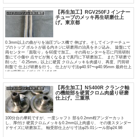
【再生加工】RGV250FJ インナー
バイクパーツメッキ加工履歴
チューブのメッキ再生研磨仕上
げ。東京都
0.3mm以上の曲がりを油圧プレス機で 伸ばす。そしてインナーチュー
ブのトップ ボルトが嵌る内ネジに研磨用の治具をネジ込み、 旋盤にて
両センター「面取り」を60度で加工。 その両センターを芯に円筒研削
盤にて小傷や 点サビが無くなるまで真円に下研磨加工、 また下研磨で
削った「-0.25mm」以上に硬質 クロムメッキを肉盛り、再度、円筒研
削盤で 仕上げ研磨を行う。 仕上がり寸法φ40.97〜φ40.95mm 最終仕上
げは鏡面サイザル仕上げまで
【再生加工】NS400R クランク軸
バイクパーツメッキ加工履歴
の機能部を硬質クロム肉盛り研磨
仕上げ。三重県
100分台の摩耗ですが、一度シャフト 部を0.2mm程アンダーカット
し、厚付け 硬質クロムメッキを0.2mm以上肉盛り、 その後スタンダー
ドサイズに研磨加工。 軸受部仕上がり寸法φ25.01シール部φ24.98