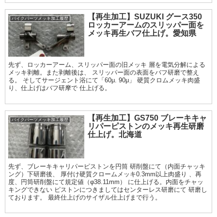
【再生加工】SUZUKI グース350
バイクパーツメッキ加工履歴
ロッカーアームのスリッパー面を
メッキ再生バフ仕上げ。愛知県
先ず、ロッカーアーム、スリッパー面の旧メッキ 層を電気分解による
メッキ剥離。また剥離後は、 スリッパー面の表面をバフ研磨で整え
る。 そしてサージェント浴にて「60μ. 90μ」 硬質クロムメッキ肉盛
り、仕上げはバフ研摩で 仕上げる。
【再生加工】GS750 ブレーキキャ
バイクパーツメッキ加工履歴
リパーピストンのメッキ再生研磨
仕上げ。北海道
先ず、ブレーキキャリパーピストンを円筒 研削盤にて（内面チャッキ
ング）下研磨後、 厚付け硬質クロームメッキ0.3mm以上肉盛り 、再
度、円筒研削盤にて規定値（φ38.11mm） に仕上げる。内面をチャッ
キングできない ピストンにつきましてはセンターレス研磨にて 研磨し
ております。 最終仕上げのサイザル仕上げまで行う。