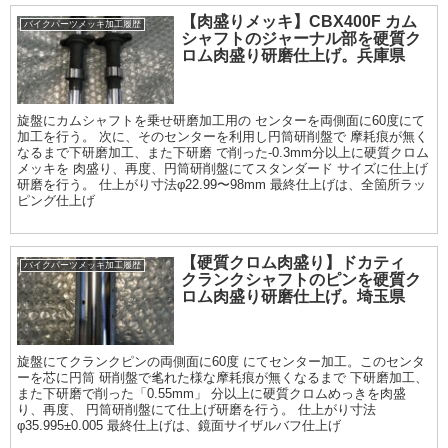
【肉盛りメッキ】CBX400F カム
バイクパーツメッキ加工履歴
シャフトのジャーナル部を硬質ク
ロム肉盛り研磨仕上げ。兵庫県
旋盤にカムシャフトを乗せ研磨加工用の センターを両側面に60度にて
加工を行う。 次に、そのセンターを利用し円筒研削盤で 摩耗痕が無く
なるまで下研磨加工、また下研磨 で削った-0.3mm分以上に硬質クロム
メッキを 肉盛り、再度、円筒研削盤にてスタンダード サイズに仕上げ
研磨を行う。 仕上がり寸法φ22.99〜98mm 最終仕上げは、全箇所ラッ
ピング仕上げ
【硬質クロム肉盛り】ドカティ
バイクパーツメッキ加工履歴
クランクシャフトのピンを硬質ク
ロム肉盛り研磨仕上げ。埼玉県
旋盤にてクランクピンの両側面に60度 にてセンター加工。このセンタ
ーを芯に円筒 研削盤で毟れた様な摩耗痕が無くなるまで 下研磨加工、
また下研磨で削った「0.55mm」 分以上に硬質クロムめっきを肉盛
り、再度、 円筒研削盤にて仕上げ研磨を行う。 仕上がり寸法
φ35.995±0.005 最終仕上げは、鏡面サイザルバフ仕上げ