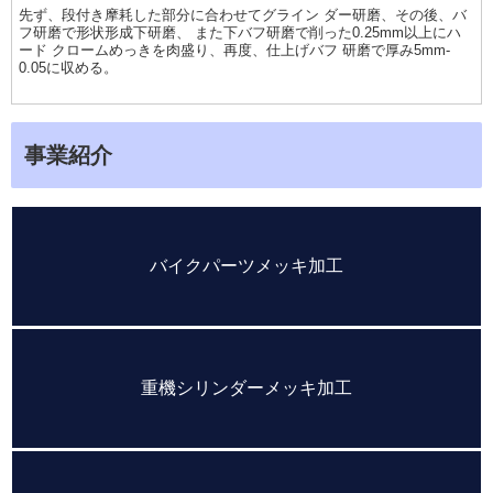
先ず、段付き摩耗した部分に合わせてグライン ダー研磨、その後、バ
フ研磨で形状形成下研磨、 また下バフ研磨で削った0.25mm以上にハ
ード クロームめっきを肉盛り、再度、仕上げバフ 研磨で厚み5mm-
0.05に収める。
事業紹介
バイクパーツメッキ加工
重機シリンダーメッキ加工