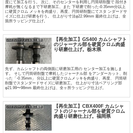
度にて加工を行う。 次に、そのセンターを利用し円筒研削盤で 段付き
摩耗が無くなるまで下研磨加工、また 下研磨で削った-0.35mm分以上
に硬質クロム メッキを肉盛り、再度、円筒研削盤にてスタ ンダードサ
イズに仕上げ研磨を行う。 仕上がり寸法φ22.99mm 最終仕上げは、全
箇所ラッピング仕上げ。
【再生加工】GS400 カムシャフト
バイクパーツメッキ加工履歴
のジャーナル部を硬質クロム肉盛
り研磨仕上げ。栃木県
先ず、カムシャフトの両側面に研磨加工用の センター加工を施しま
す。 そして円筒研削盤で摩耗したジャーナル部 をアンダーカット、削
った「-0.35mm」 分以上に硬質クロムメッキを肉盛り、再度、 円筒研
削盤でスタンダードサイズに研磨加工。 仕上がり寸法ベアリング部
φ21.99〜98mm 最終仕上げは、全ヶ所ラッピング仕上げ。
【再生加工】CBX400F カムシャ
バイクパーツメッキ加工履歴
フトのジャーナル部を硬質クロム
肉盛り研磨仕上げ。福岡県