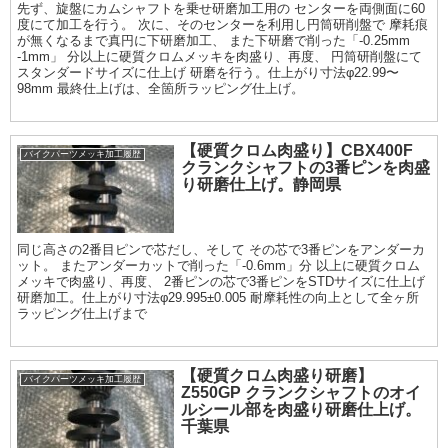
先ず、旋盤にカムシャフトを乗せ研磨加工用の センターを両側面に60
度にて加工を行う。 次に、そのセンターを利用し円筒研削盤で 摩耗痕
が無くなるまで真円に下研磨加工、 また下研磨で削った「-0.25mm
-1mm」 分以上に硬質クロムメッキを肉盛り、再度、 円筒研削盤にて
スタンダードサイズに仕上げ 研磨を行う。仕上がり寸法φ22.99〜
98mm 最終仕上げは、全箇所ラッピング仕上げ。
【硬質クロム肉盛り】CBX400F
バイクパーツメッキ加工履歴
クランクシャフトの3番ピンを肉盛
り研磨仕上げ。静岡県
同じ高さの2番目ピンで芯だし、そして その芯で3番ピンをアンダーカ
ット。 またアンダーカットで削った「-0.6mm」分 以上に硬質クロム
メッキで肉盛り、再度、 2番ピンの芯で3番ピンをSTDサイズに仕上げ
研磨加工。仕上がり寸法φ29.995±0.005 耐摩耗性の向上として全ヶ所
ラッピング仕上げまで
【硬質クロム肉盛り研磨】
バイクパーツメッキ加工履歴
Z550GP クランクシャフトのオイ
ルシール部を肉盛り研磨仕上げ。
千葉県