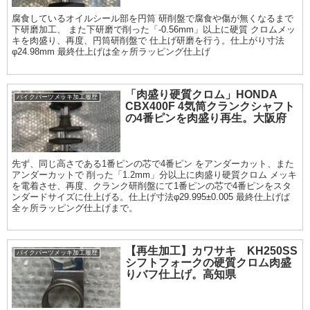
腐食しているオイルシール部を円筒 研削盤で腐食や傷が無くなるまで
下研磨加工、 また下研磨で削った「-0.56mm」以上に硬質 クロムメッ
キを肉盛り、再度、円筒研削盤で 仕上げ研磨を行う。仕上がり寸法
φ24.98mm 最終仕上げは全ヶ所ラッピング仕上げ
「肉盛り硬質クロム」HONDA
バイクパーツメッキ加工履歴
CBX400F 4気筒クランクシャフト
の4番ピンを肉盛り再生。大阪府
先ず、同じ高さである1番ピンの芯で4番ピン をアンダーカット、また
アンダーカットで 削った「1.2mm」分以上に肉盛り硬質クロム メッキ
を電着させ、再度、クランク研削盤にて1番ピンの芯で4番ピンをスタ
ンダードサイズに仕上げる。仕上げ寸法φ29.995±0.005 最終仕上げば
全ヶ所ラッピング仕上げまで。
【再生加工】カワサキ KH250SS
バイクパーツメッキ加工履歴
シフトフォークの硬質クロム肉盛
りバフ仕上げ。高知県