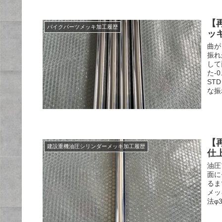
【
バイクパーツメッキ加工履歴
ッ
曲が
振れ
して
た-
ST
な振れ
【
建設重機油圧シリンダーメッキ加工履歴
仕
油圧
面に
るま
メッ
法φ