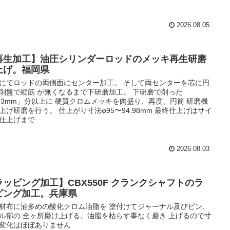
2026.08.05
再生加工】油圧シリンダーロッドのメッキ再生研磨
上げ。福岡県
にてロッドの両側面にセンター加工。 そして両センターを芯に円
削盤で縦筋 が無くなるまで下研磨加工。 下研磨で削った
0.3mm」分以上に 硬質クロムメッキを肉盛り、再度、円筒 研磨機
上げ研磨を行う。 仕上がり寸法φ95〜94.98mm 最終仕上げはサイ
仕上げまで
2026.08.03
ラッピング加工】CBX550F クランクシャフトのラ
ピング加工。兵庫県
材布に油多めの酸化クロム油脂を 塗付けてジャーナル及びピン、
ル部の 全ヶ所磨け上げる。油脂を枯らす事なく磨き 上げるので寸
変化はほぼありません