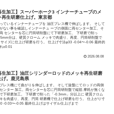
再生加工】スーパーホーク3 インナーチューブのメ
キ再生研磨仕上げ。東京都
っているインナーチューブを 油圧プレス機で伸ばします。 そして
がない事を確認しインナーチュ ーブの側面に両センター加工、そ
両 センターを芯に円筒研削盤にて下研磨加工、 下研磨で削っ
0.5mm分は、硬質クローム メッキで肉盛り、再度、円筒研削盤で
D サイズに仕上げ研磨を行う。 仕上げ寸法φ33 -0.04〜-0.06 最終的
±0.01
2026.08.08
再生加工】油圧シリンダーロッドのメッキ再生研磨
上げ。鹿児島県
プレス機にて曲がりを伸ばします。 そして旋盤にてロッドの両側
センター 加工。両センターを芯に円筒研削盤で縦筋 摩耗が無くな
で下研磨加工。 下研磨で削った「-0.3mm」分以上に 硬質クロム
キを肉盛り、再度、円筒 研磨機で仕上げ研磨を行う。 仕上がり寸
30 -0.03〜-0.05 最終仕上げはサイザル仕上げまで