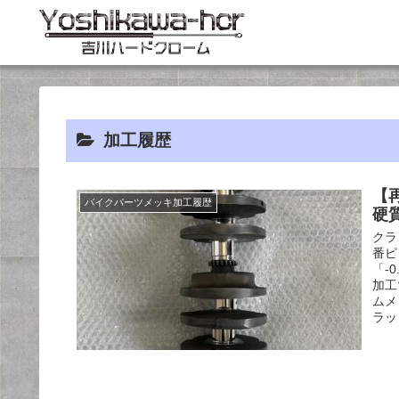
加工履歴
【
バイクパーツメッキ加工履歴
硬
クラ
番ピ
「-
加工
ムメ
ラッ