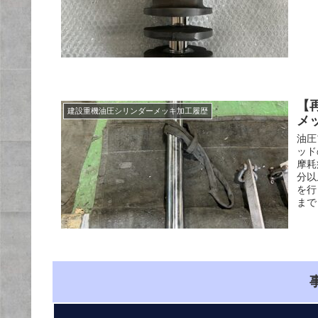
【
建設重機油圧シリンダーメッキ加工履歴
メ
油圧
ッド
摩耗
分以
を行
まで