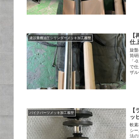
【
建設重機油圧シリンダーメッキ加工履歴
仕
旋盤
筒研
「-
で仕
ザル
【
バイクパーツメッキ加工履歴
ッ
軟素
シー
法の