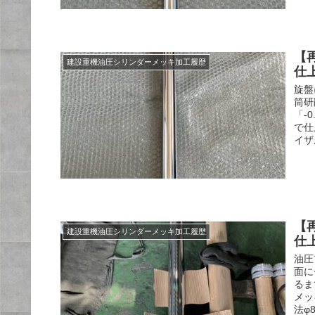
【
建設重機油圧シリンダーメッキ加工履歴
仕
旋盤
筒研
「-
で仕
イザ
【
建設重機油圧シリンダーメッキ加工履歴
仕
油圧
面に
るま
メッ
法φ