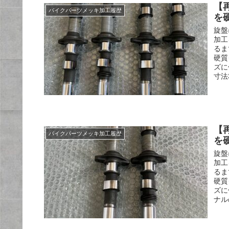
【
バイクパーツメッキ加工履歴
を
旋盤
加工
るま
硬質
ズに
寸法
【
バイクパーツメッキ加工履歴
を
旋盤
加工
るま
硬質
ズに
ナル