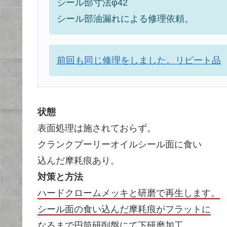
シール部寸法φ42
シール部油漏れによる修理依頼。
前回も同じ修理をしました。リピート品
状態
表面処理は施されておらず。
クランクプーリーオイルシール面に食い
込んだ摩耗痕あり。
対策と方法
ハードクロームメッキと研磨で再生します。
シール面の食い込んだ摩耗痕がフラットに
なるまで円筒研削盤にて下研磨加工。