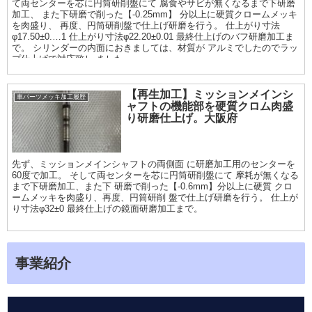
て両センターを芯に円筒研削盤にて 腐食やサビが無くなるまで下研磨
加工、 また下研磨で削った【-0.25mm】 分以上に硬質クロームメッキ
を肉盛り、 再度、円筒研削盤で仕上げ研磨を行う。 仕上がり寸法
φ17.50±0.…1 仕上がり寸法φ22.20±0.01 最終仕上げのバフ研磨加工ま
で。 シリンダーの内面におきましては、材質が アルミでしたのでラッ
プ仕上げで対応致し ました。
【再生加工】ミッションメインシ
車パーツメッキ加工履歴
ャフトの機能部を硬質クロム肉盛
り研磨仕上げ。大阪府
先ず、ミッションメインシャフトの両側面 に研磨加工用のセンターを
60度で加工。 そして両センターを芯に円筒研削盤にて 摩耗が無くなる
まで下研磨加工、また下 研磨で削った【-0.6mm】分以上に硬質 クロ
ームメッキを肉盛り、再度、円筒研削 盤で仕上げ研磨を行う。 仕上が
り寸法φ32±0 最終仕上げの鏡面研磨加工まで。
事業紹介