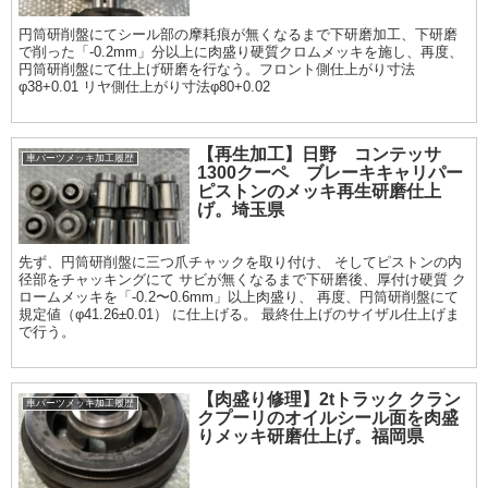
円筒研削盤にてシール部の摩耗痕が無くなるまで下研磨加工、下研磨
で削った「-0.2mm」分以上に肉盛り硬質クロムメッキを施し、再度、
円筒研削盤にて仕上げ研磨を行なう。フロント側仕上がり寸法
φ38+0.01 リヤ側仕上がり寸法φ80+0.02
【再生加工】日野 コンテッサ
車パーツメッキ加工履歴
1300クーペ ブレーキキャリパー
ピストンのメッキ再生研磨仕上
げ。埼玉県
先ず、円筒研削盤に三つ爪チャックを取り付け、 そしてピストンの内
径部をチャッキングにて サビが無くなるまで下研磨後、厚付け硬質 ク
ロームメッキを「-0.2〜0.6mm」以上肉盛り、 再度、円筒研削盤にて
規定値（φ41.26±0.01） に仕上げる。 最終仕上げのサイザル仕上げま
で行う。
【肉盛り修理】2tトラック クラン
車パーツメッキ加工履歴
クプーリのオイルシール面を肉盛
りメッキ研磨仕上げ。福岡県