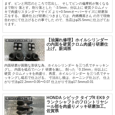
まず、ピンと同芯のところで芯出し、 そしてピンの偏摩耗が無くなる
まで削り 落とす。削り落とした「-3.5mm」分以上に 硬質クロムメッ
キで肉盛りスタンダードサイズ より+0.5mmオーバーサイズに研磨加
工をする。 最終仕上げ研磨につきましては、内燃機屋さん の方で現物
合わせにて仕上げるとの事でした ので、当店はφ25.5mmに仕上げてお
ります。
【油漏れ修理】ホイルシリンダー
車パーツメッキ加工履歴
の内面を硬質クロム肉盛り研磨仕
上げ。新潟県
内面研磨が困難な形状な為、ホイルシリンダー を三つ爪でチャッキン
グし、内面を砥石でハンド 研磨を施し、削った「0.15mm」分以上に
硬質 クロムメッキを肉盛り、再度、ホイルシリンダー を三つ爪でチャ
ッキングし砥石で仕上げる。 寸法出し後は、ホーニング仕上げ。 仕上
がり寸法φ22.2mm+0.05〜0.07 仕上がり寸法φ17.5mm±0.01
HONDA シビック タイプR EK9 ク
車パーツメッキ加工履歴
ランクシャフトのフロントリヤシ
ール部を肉盛りメッキ研磨加工。
佐賀県