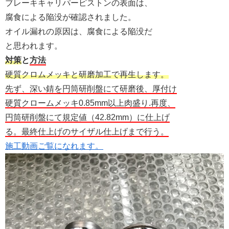
ブレーキキャリパーピストンの表面は、
腐食による陥没が確認されました。
オイル漏れの原因は、腐食による陥没だ
と思われます。
対策
と
方法
硬質クロムメッキと研磨加工で再生します。
先ず、深い錆を円筒研削盤にて研磨後、厚付け
硬質クロームメッキ0.85mm以上肉盛り.再度、
円筒研削盤にて規定値（42.82mm）に仕上げ
る。最終仕上げのサイザル仕上げまで行う。
施工動画ご覧になれます。