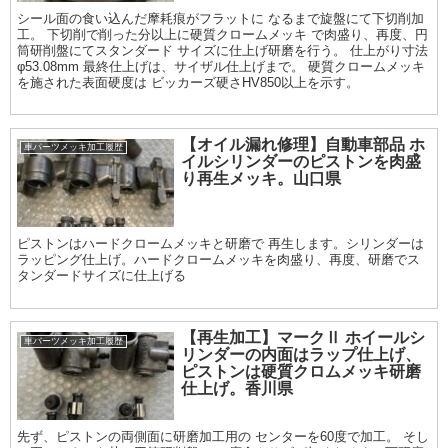
シール面の食い込んだ摩耗痕がフラットに なるまで旋盤にて下切削加
工。 下切削で削った分以上に硬質クロームメッキ で肉盛り、再度、円
筒研削盤にてスタンダード サイズに仕上げ研磨を行う。 仕上がり寸法
φ53.08mm 最終仕上げは、サイザル仕上げまで。 硬質クロームメッキ
を施された表面硬度は ビッカーズ硬さHV850以上を示す。
【オイル漏れ修理】自動車部品 ホ
車パーツメッキ加工履歴
イルシリンダーのピストンを肉盛
り再生メッキ。山口県
ピストンはハードクロームメッキと研磨で 再生します。シリンダーは
ラッピング仕上げ。ハードクロームメッキを肉盛り、再度、研磨でス
タンダードサイズに仕上げる
【再生加工】マークⅡ ホイールシ
車パーツメッキ加工履歴
リンダーの内面はラップ仕上げ、
ピストンは硬質クロムメッキ研磨
仕上げ。香川県
先ず、ピストンの両側面に研磨加工用の センターを60度で加工。 そし