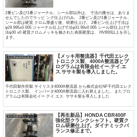
2番ピン及び1番ジャーナル、シール部以外は、 寸法の痩せは、ありま
せんでしたのでラッピ ング仕上げのみ。 2番ピン及び1番ジャーナル、
シール部は硬質 クロム厚盛り後、研磨仕上げ。 2番ピン仕上げ寸法は
φ29.995±0.005 ジャーナル仕上げ寸法φ31.99±0.005 シール部仕上げ寸
法φ30 ±0 硬質クロムメッキを施された表面硬度は、 HV800以上を示し
ます。
【メッキ用整流器】千代田エレク
インフォメーション
トロニクス製、4000A整流器とプ
ログラムは有限会社イー.テイ.エ
ス.ササキ製を導入しました。
千代田製作所製.サイリスタ4000A整流器 から株式会社NF千代田エレク
トロニクス製、 インバータ4000A整流器に入れ替えました。 またプロ
グラムは有限会社イー.テイ.エス. ササキ製を導入しました
【再生新品】HONDA CBR400F
インフォメーション
強化型クランクシャフト。硬質ク
ロム研磨仕上げ。ダイナミックバ
ランス修正まで。