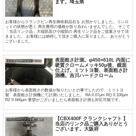
ます。埼玉県
お客様からクランクピン再生御依頼品右を お預かりしました。コンロ
ッドの状態が悪く 再生費用の価格が折り合わいませんでした。 そこで
「当店リンク品」大端部及び小端部の 再生リンク品をご提案させて頂
きました。 お客様には納得して頂きご購入に至りました。 ありがとう
ございました。
表面粗さ計測。φ450×610L 内面に
インフォメーション
硬質クロームメッキ50μ後、鏡面
仕上げ。ミツトヨ製、表面粗さ計
測機。吉川ハードクローム
お客様から表面粗さの数値が知りたいとの事でしたので、ミツトヨ
製 表面粗さ計測機にて計測いたしました。 RA 0.07μm RQ 0.100μm
RZ 0.666μm 要望がございましたら表面粗さ計測も対応可能です。
【CBX400F クランクシャフト 】
バイクパーツメッキ加工履歴
当店のリンク品ご購入ありがとう
ございます。大阪府