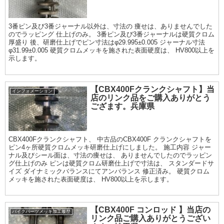
3番ピン及び3番ジャーナル以外は、寸法の 痩せは、ありませんでした
のでラッピング 仕上げのみ。 3番ピン及び3番ジャーナルは硬質クロム
厚盛り 後、研磨仕上げでピン寸法はφ29.995±0.005 ジャーナル寸法
φ31.99±0.005 硬質クロムメッキを施された表面硬度は、 HV800以上を
示します。
【CBX400Fクランクシャフト】当
インフォメーション
店のリンク品をご購入ありがとう
ござます。兵庫県
CBX400Fクランクシャフト、 中古品のCBX400F クランクシャフトを
ピン4ヶ所硬質クロムメッキ研磨仕上げにしました。 施工内容 ジャー
ナル及びシール面は、寸法の痩せは、 ありませんでしたのでラッピン
グ仕上げのみ ピンは硬質クロム研磨仕上げで寸法は、 スタンダードサ
イズ ダイナミックバランスにてアンバランス 修正済み。 硬質クロム
メッキを施された表面硬度は、 HV800以上を示します。
【CBX400F コンロッド 】当店の
バイクパーツメッキ加工履歴
リンク品ご購入ありがとうござい