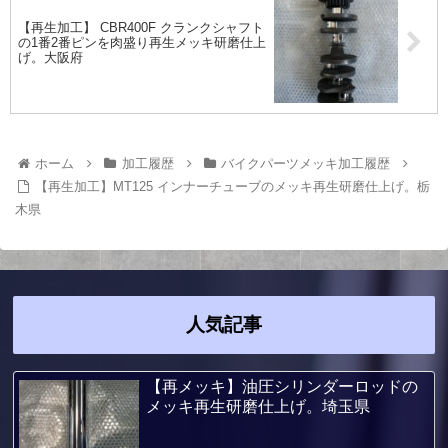
【再生加工】 CBR400F クランクシャフト
の1番2番ピンを肉盛り再生メッキ研磨仕上
げ。大阪府
ホーム
加工履歴
バイクパーツメッキ加工履歴
【再生加工】MT125 インナーチューブのメッキ再生研磨仕上げ。栃
木県
人気記事
【再メッキ】油圧シリンダーロッドの
メッキ再生研磨仕上げ。埼玉県