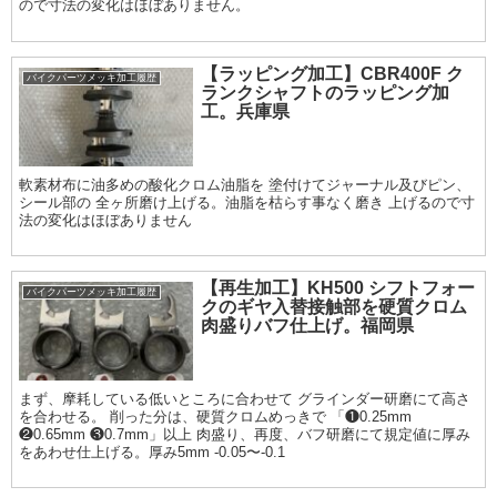
ので寸法の変化はほぼありません。
【ラッピング加工】CBR400F ク
バイクパーツメッキ加工履歴
ランクシャフトのラッピング加
工。兵庫県
軟素材布に油多めの酸化クロム油脂を 塗付けてジャーナル及びピン、
シール部の 全ヶ所磨け上げる。油脂を枯らす事なく磨き 上げるので寸
法の変化はほぼありません
【再生加工】KH500 シフトフォー
バイクパーツメッキ加工履歴
クのギヤ入替接触部を硬質クロム
肉盛りバフ仕上げ。福岡県
まず、摩耗している低いところに合わせて グラインダー研磨にて高さ
を合わせる。 削った分は、硬質クロムめっきで 「❶0.25mm
❷0.65mm ❸0.7mm」以上 肉盛り、再度、バフ研磨にて規定値に厚み
をあわせ仕上げる。厚み5mm -0.05〜-0.1