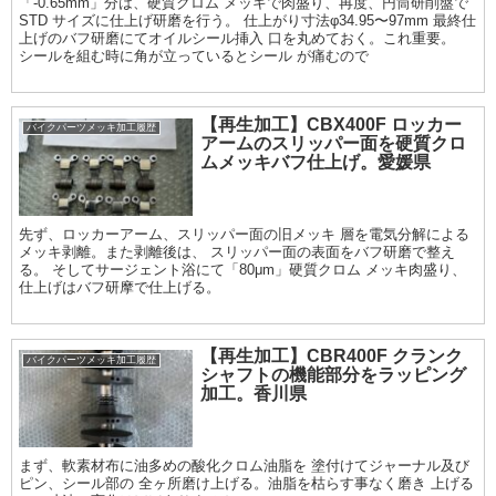
「-0.65mm」分は、硬質クロム メッキで肉盛り、再度、円筒研削盤で
STD サイズに仕上げ研磨を行う。 仕上がり寸法φ34.95〜97mm 最終仕
上げのバフ研磨にてオイルシール挿入 口を丸めておく。これ重要。
シールを組む時に角が立っているとシール が痛むので
【再生加工】CBX400F ロッカー
バイクパーツメッキ加工履歴
アームのスリッパー面を硬質クロ
ムメッキバフ仕上げ。愛媛県
先ず、ロッカーアーム、スリッパー面の旧メッキ 層を電気分解による
メッキ剥離。また剥離後は、 スリッパー面の表面をバフ研磨で整え
る。 そしてサージェント浴にて「80μm」硬質クロム メッキ肉盛り、
仕上げはバフ研摩で仕上げる。
【再生加工】CBR400F クランク
バイクパーツメッキ加工履歴
シャフトの機能部分をラッピング
加工。香川県
まず、軟素材布に油多めの酸化クロム油脂を 塗付けてジャーナル及び
ピン、シール部の 全ヶ所磨け上げる。油脂を枯らす事なく磨き 上げる