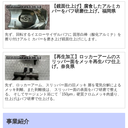
【鏡面仕上げ】腐食したアルミカ
バイクパーツメッキ加工履歴
バーをバフ研磨仕上げ。福岡県
先ず、回転するイエローサイザルバフに 固形白棒（酸化アルミナ）を
擦り付けアルミ カバーを磨き上げ鏡面仕上げにします。
【再生加工】ロッカーアームのス
バイクパーツメッキ加工履歴
リッパー面をメッキ再生バフ仕上
げ。奈良県
先ず、ロッカーアーム、スリッパー面の旧メッキ 層を電気分解による
メッキ剥離。また剥離後は、 スリッパー面の表面をバフ研磨で整え
る。 そしてサージェント浴にて「150μm」硬質クロムメッキ肉盛り、
仕上げはバフ研摩で仕上げる。
事業紹介