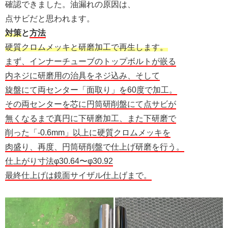
確認できました。油漏れの原因は、
点サビだと思われます。
対策
と
方法
硬質クロムメッキと研磨加工で再生します。
まず、インナーチューブのトップボルトが嵌る
内ネジに研磨用の治具をネジ込み、そして
旋盤にて両センター「面取り」を60度で加工。
その両センターを芯に円筒研削盤にて点サビが
無くなるまで真円に下研磨加工、また下研磨で
削った「-0.6mm」以上に硬質クロムメッキを
肉盛り、再度、円筒研削盤で仕上げ研磨を行う。
仕上がり寸法φ30.64〜φ30.92
最終仕上げは鏡面サイザル仕上げまで。