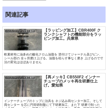
関連記事
【ラッピング加工】CBR400F ク
バイクパーツメッキ加工履歴
ランクシャフトの機能部分をラッ
ピング加工。兵庫県
軟素材布に油多めの酸化クロム油脂を 塗付けてジャーナル及びピン、
シール部の 全ヶ所磨け上げる。油脂を枯らす事なく磨き 上げるので寸
法の変化はほぼありません
【再メッキ】CB550F2 インナー
バイクパーツメッキ加工履歴
チューブのメッキ再生研磨仕上
げ。愛知県
インナーチューブのトップに治具を ネジ込み両センター加工。そして
両センター を芯に円筒研削盤にて下研磨加工、また下 研磨で削った