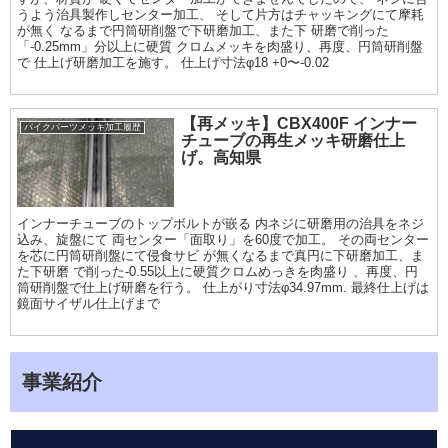
うよう治具製作しセンター加工、 そして片方はチャッキングにて摩耗
が無く なるまで円筒研削盤で下研磨加工、また下 研磨で削った
「-0.25mm」分以上に硬質 クロムメッキを肉盛り、再度、円筒研削盤
で 仕上げ研磨加工を施す。 仕上げ寸法φ18 +0〜-0.02
【再メッキ】CBX400F インナー
バイクパーツメッキ加工履歴
チューブの再生メッキ研磨仕上
げ。高知県
インナーチューブのトップボルトが嵌る 内ネジに研磨用の治具をネジ
込み、旋盤にて 両センター「面取り」を60度で加工。 その両センター
を芯に円筒研削盤にて侵食サビ が無くなるまで真円に下研磨加工、ま
た下研磨 で削った-0.55以上に硬質クロムめっきを肉盛り 、再度、円
筒研削盤で仕上げ研磨を行う。 仕上がり寸法φ34.97mm. 最終仕上げは
鏡面サイザル仕上げまで
事業紹介