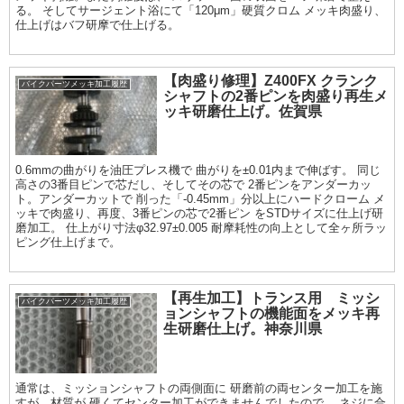
る。 そしてサージェント浴にて「120μm」硬質クロム メッキ肉盛り、
仕上げはバフ研摩で仕上げる。
【肉盛り修理】Z400FX クランク
バイクパーツメッキ加工履歴
シャフトの2番ピンを肉盛り再生メ
ッキ研磨仕上げ。佐賀県
0.6mmの曲がりを油圧プレス機で 曲がりを±0.01内まで伸ばす。 同じ
高さの3番目ピンで芯だし、そしてその芯で 2番ピンをアンダーカッ
ト。アンダーカットで 削った「-0.45mm」分以上にハードクローム メ
ッキで肉盛り、再度、3番ピンの芯で2番ピン をSTDサイズに仕上げ研
磨加工。 仕上がり寸法φ32.97±0.005 耐摩耗性の向上として全ヶ所ラッ
ピング仕上げまで。
【再生加工】トランス用 ミッシ
バイクパーツメッキ加工履歴
ョンシャフトの機能面をメッキ再
生研磨仕上げ。神奈川県
通常は、ミッションシャフトの両側面に 研磨前の両センター加工を施
すが、材質が 硬くてセンター加工ができませんでしたので、 ネジに合