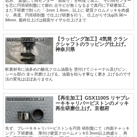
込み、 旋盤にて両センター「面取り」を60度で加工。 その両センター
を芯に円筒研削盤にて膨れ 点サビが無くなるまで真円に下研磨加工、
また下研磨で削った「-1mm 1.4mm」以上に 硬質クロムメッキを肉盛
り、再度、円筒研削盤 で仕上げ研磨を行う。 仕上がり寸法φ26.96〜
94mm. 最終仕上げは鏡面サイザル仕上げまで
【ラッピング加工】4気筒 クラン
バイクパーツメッキ加工履歴
クシャフトのラッピング仕上げ。
神奈川県
軟素材布に油多めの酸化クロム油脂を 塗付けてジャーナル及びピン、
シール部の 全ヶ所磨け上げる。油脂を枯らす事なく磨き 上げるので寸
法の変化はほぼありません
【再生加工】GSX1100S リヤブレ
バイクパーツメッキ加工履歴
ーキキャリパーピストンのメッキ
再生研磨仕上げ。京都府
先ず、ブレーキキャリパーピストンを円筒 研削盤にて（内面チャッキ
ング）下研磨後、 厚付け硬質クロームメッキ0.3mm以上肉盛り 、再