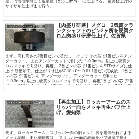
度、円筒研削盤にて規定値（φ33.13mm） に仕上げる。 最終仕上げの
サイザル仕上げまで行う。
【肉盛り研磨】メグロ 2気筒クラ
バイクパーツメッキ加工履歴
ンクシャフトのピン2ヶ所を硬質ク
ロム肉盛り研磨仕上げ。佐賀県
まず、同じ高さの2番目ピンで芯だし、そして その芯で1番ピンをアン
ダーカット。 またアンダーカットで削った「-0.3mm」 以上に硬質ク
ロムメッキで肉盛り、再度、 2番ピンの芯で1番ピンをSTDサイズに仕
上げ 研磨加工。仕上がり寸法φ37.10 +0〜-0.01 1番ピン完成後、1番ピ
ンの芯で2番ピンを アンダーカット。アンダーカットで削った
「-0.3mm」以上に硬質クロムメッキで肉盛り 、再度1番ピンの芯で2番
ピンをSTDサイズに 仕上げ研磨。仕上がり寸法φ37.10 +0〜-0.01 耐摩
耗性の向上として全ヶ所ラッピング仕上げ まで。
【再生加工】ロッカーアームのス
バイクパーツメッキ加工履歴
リッパー面をメッキ再生バフ仕上
げ。愛知県
先ず、ロッカーアーム、スリッパー面の旧メッキ 層を電気分解による
メッキ剥離。また剥離後は、 スリッパー面の表面をバフ研磨で整え