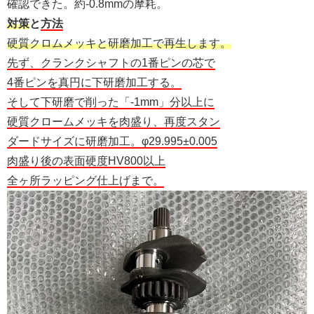
確認できた。約-0.8mmの摩耗。
対策
と
方法
硬質クロムメッキと研磨加工で再生します。
先ず、クランクシャフトの1番ピンの芯で
4番ピンを真円に下研磨加工する。
そして下研磨で削った「-1mm」分以上に
硬質クロームメッキを肉盛り、再度スタン
ダードサイズに研磨加工。φ29.995±0.005
肉盛り後の表面硬度HV800以上
全ヶ所ラッピング仕上げまで。