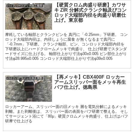
【硬質クロム肉盛り研磨】カワサ
バイクパーツメッキ加工履歴
キ ZIR 分解式クランク軸及びコン
ロッド大端部内径を肉盛り研磨仕
上げ。東京都
摩耗している軸部とクランクピンを 真円に「-0.25mm」下研磨。 コン
ロッド大端部内径は、内径しょうに腐食 が無くなるまで真円に
「-0.7mm」下研磨。 クランク軸部、ピン、コンロッド大端部内径を
下研磨以上にハードクロームメッキで肉盛り、 仕上げ研磨でスタンダ
ードサイズに仕上げる。 軸部仕上がり寸法φ30±0.005 ピン部仕上がり
寸法φ28.995±0.005 コンロッド大端部仕上がり寸法φ39±0.005
【再メッキ】CBX400F ロッカー
バイクパーツメッキ加工履歴
アームスリッパー面をメッキ再生
バフ仕上げ。徳島県
ロッカーアーム、スリッパー面の旧メッキ 層を電気分解によるメッキ
剥離。また剥離後は、 スリッパー面の表面をバフ研磨で整える。 そし
てサージェント浴にて「80μ」硬質クロムメッキ肉盛り、仕上げはバフ
研摩で仕上げる