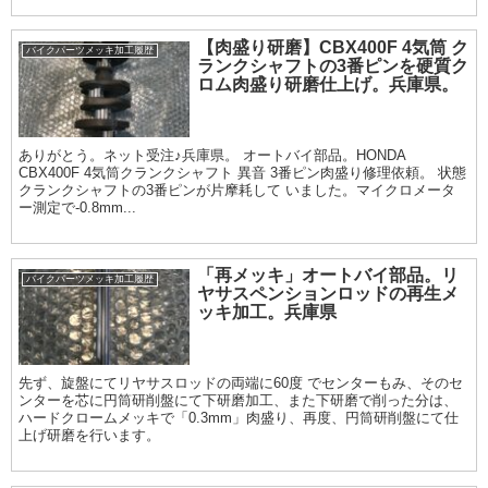
上げは鏡面サイザル仕上げまで
【肉盛り研磨】CBX400F 4気筒 ク
バイクパーツメッキ加工履歴
ランクシャフトの3番ピンを硬質ク
ロム肉盛り研磨仕上げ。兵庫県。
ありがとう。ネット受注♪兵庫県。 オートバイ部品。HONDA
CBX400F 4気筒クランクシャフト 異音 3番ピン肉盛り修理依頼。 状態
クランクシャフトの3番ピンが片摩耗して いました。マイクロメータ
ー測定で-0.8mm...
「再メッキ」オートバイ部品。リ
バイクパーツメッキ加工履歴
ヤサスペンションロッドの再生メ
ッキ加工。兵庫県
先ず、旋盤にてリヤサスロッドの両端に60度 でセンターもみ、そのセ
ンターを芯に円筒研削盤にて下研磨加工、また下研磨で削った分は、
ハードクロームメッキで「0.3mm」肉盛り、再度、円筒研削盤にて仕
上げ研磨を行います。