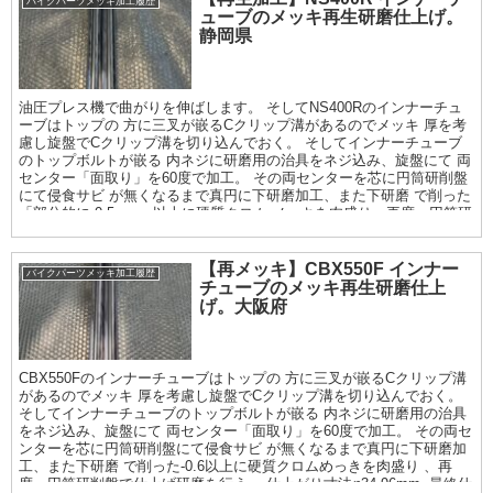
バイクパーツメッキ加工履歴
ューブのメッキ再生研磨仕上げ。
静岡県
油圧プレス機で曲がりを伸ばします。 そしてNS400Rのインナーチュ
ーブはトップの 方に三叉が嵌るCクリップ溝があるのでメッキ 厚を考
慮し旋盤でCクリップ溝を切り込んでおく。 そしてインナーチューブ
のトップボルトが嵌る 内ネジに研磨用の治具をネジ込み、旋盤にて 両
センター「面取り」を60度で加工。 その両センターを芯に円筒研削盤
にて侵食サビ が無くなるまで真円に下研磨加工、また下研磨 で削った
「部分的に-0.5mm」以上に硬質クロム メッキを肉盛り、再度、円筒研
削盤で仕上げ研磨 を行う。仕上がり寸法φ39.96〜φ36.94mm. 最終仕上
げは鏡面サイザル仕上げまで
【再メッキ】CBX550F インナー
バイクパーツメッキ加工履歴
チューブのメッキ再生研磨仕上
げ。大阪府
CBX550Fのインナーチューブはトップの 方に三叉が嵌るCクリップ溝
があるのでメッキ 厚を考慮し旋盤でCクリップ溝を切り込んでおく。
そしてインナーチューブのトップボルトが嵌る 内ネジに研磨用の治具
をネジ込み、旋盤にて 両センター「面取り」を60度で加工。 その両セ
ンターを芯に円筒研削盤にて侵食サビ が無くなるまで真円に下研磨加
工、また下研磨 で削った-0.6以上に硬質クロムめっきを肉盛り 、再
度、円筒研削盤で仕上げ研磨を行う。 仕上がり寸法φ34.96mm. 最終仕