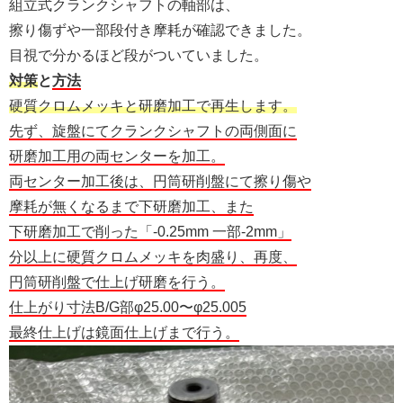
組立式クランクシャフトの軸部は、
擦り傷ずや一部段付き摩耗が確認できました。
目視で分かるほど段がついていました。
対策
と
方法
硬質クロムメッキと研磨加工で再生します。
先ず、旋盤にてクランクシャフトの両側面に
研磨加工用の両センターを加工。
両センター加工後は、円筒研削盤にて擦り傷や
摩耗が無くなるまで下研磨加工、また
下研磨加工で削った「-0.25mm 一部-2mm」
分以上に硬質クロムメッキを肉盛り、再度、
円筒研削盤で仕上げ研磨を行う。
仕上がり寸法B/G部φ25.00〜φ25.005
最終仕上げは鏡面仕上げまで行う。