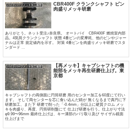
CBR400F クランクシャフト ピン
バイクパーツメッキ加工履歴
肉盛りメッキ研磨
ありがとう。ネット受注♪奈良県。 オートバイ CBR400F 燃焼室内部
品。4気筒クランクシャフト 状態 4番ピンの変摩耗、他のピンやジャー
ナルは正常 規定値内を示す。 対策 4番ピンを肉盛りメッキ研磨でスタ
ンダード ...
【再メッキ】キャブシャフトの機
バイクパーツメッキ加工履歴
能部をメッキ再生研磨仕上げ。東
京都
キャブシャフトの両側面に円筒研磨 用のセンター加工を60度にて行い
ます。 そして両センターを芯に食い込んだ錆が 無くなるまで真円に下
研磨加工、また下 研磨で削った「-0.4mm」分以上に硬質クロム メッ
キを肉盛り、再度、円筒研削盤にて 仕上げ研磨を行う。仕上がり寸法
φ9.99〜96mm 最終仕上げは、キー溝部のバリ取り及び サイザル鏡面
仕上げまで