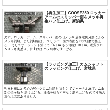
【再生加工】GOOSE350 ロッカー
バイクパーツメッキ加工履歴
アームのスリッパー面をメッキ再
生バフ仕上げ。新潟県
先ず、ロッカーアーム、スリッパー面の旧メッキ 層を電気分解による
メッキ剥離。また剥離後は、 スリッパー面の表面をバフ研磨で整え
る。 そしてサージェント浴にて「60μm もう1個は 180μm」硬質クロ
ムメッキ肉盛り、仕上げは バフ研摩で仕上げる。
【ラッピング加工】カムシャフト
バイクパーツメッキ加工履歴
のラッピング仕上げ。宮城県
軟素材布に油多めの酸化クロム油脂を 塗付けてジャーナル及びカム山
部の全ヶ所を 磨け上げる。油脂を枯らす事なく磨き上げる ので寸法の
変化はほぼありません