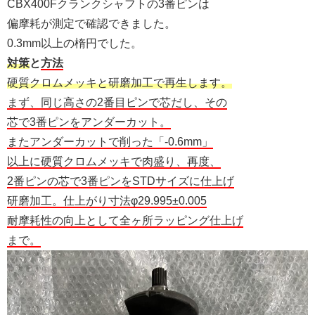
CBX400Fクランクシャフトの3番ピンは
偏摩耗が測定で確認できました。
0.3mm以上の楕円でした。
対策
と
方法
硬質クロムメッキと研磨加工で再生します。
まず、同じ高さの2番目ピンで芯だし、その
芯で3番ピンをアンダーカット。
またアンダーカットで削った「-0.6mm」
以上に硬質クロムメッキで肉盛り、再度、
2番ピンの芯で3番ピンをSTDサイズに仕上げ
研磨加工。仕上がり寸法φ29.995±0.005
耐摩耗性の向上として全ヶ所ラッピング仕上げ
まで。