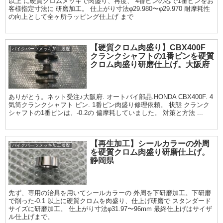
以上 に硬質クロムメッキで肉盛り、再度、 4番ピンの芯で1番ピンをお
客様指定寸法に 研磨加工。 仕上がり寸法φ29.980〜φ29.970 耐摩耗性
の向上として全ヶ所ラッピング仕上げ まで
【硬質クロム肉盛り】CBX400F
バイクパーツメッキ加工履歴
クランクシャフトの1番ピンを硬質
クロム肉盛り研磨仕上げ。大阪府
ありがとう。ネット受注♪大阪府. オートバイ部品.HONDA CBX400F. 4
気筒クランクシャフト ピン. 1番ピン肉盛り修理依頼。 状態 クランク
シャフトの1番ピンは、-0.2の 偏摩耗していました。 対策と方法 ...
【再生加工】シールカラーの外周
バイクパーツメッキ加工履歴
を硬質クロム肉盛り研磨仕上げ。
静岡県
先ず、専用の治具を用いてシールカラーの 外周を下研磨加工。下研磨
で削った-0.1 以上に硬質クロムを肉盛り、仕上げ研磨で スタンダード
サイズに研磨加工。 仕上がり寸法φ31.97〜96mm 最終仕上げはサイザ
ル仕上げまで。