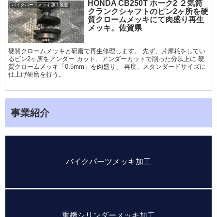
HONDA CB250T ホーク2 ２気筒
バイクパーツメッキ加工履歴
クランクシャフトのピン2ヶ所を硬
質クロームメッキにて肉盛り再生
メッキ。佐賀県
硬質クロームメッキと研磨で再生修理します。 先ず、片摩耗をしてい
るピン2ヶ所をアンダー カット、アンダーカットで削った分以上に 硬
質クロームメッキ「0.5mm」を肉盛り、 再度、スタンダードサイズに
仕上げ研磨を行う。
事業紹介
バイクパーツメッキ加工
重機シリンダーメッキ加工