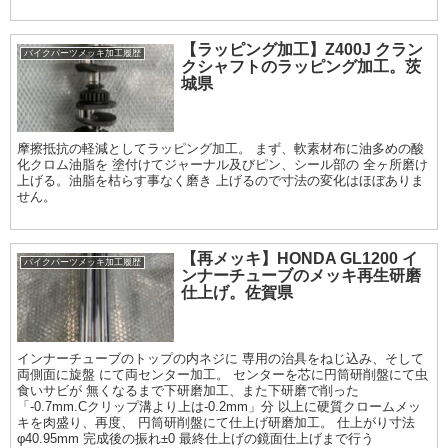
【ラッピング加工】Z400J クラン
バイクパーツメッキ加工履歴
クシャフトのラッピング加工。茨
城県
摩擦抵抗の軽減としてラッピング加工。 まず、軟素材布に油多めの酸
化クロム油脂を 塗付けてジャーナル及びピン、シール部の 全ヶ所磨け
上げる。油脂を枯らす事なく磨き 上げるので寸法の変化はほぼありま
せん。
【再メッキ】HONDA GL1200 イ
バイクパーツメッキ加工履歴
ンナーチューブのメッキ再生研磨
仕上げ。佐賀県
インナーチューブのトップの内ネジに 専用の治具をねじ込み、そして
両側面に旋盤 にて両センター加工。 センターを芯に円筒研削盤にて虫
食いサビが 無くなるまで下研磨加工、また下研磨で削った
「-0.7mm.Cクリップ溝より上は-0.2mm」分 以上に硬質クロームメッ
キを肉盛り、再度、 円筒研削盤にて仕上げ研磨加工。 仕上がり寸法
φ40.95mm 完成後の振れ±0 最終仕上げの鏡面仕上げまで行う