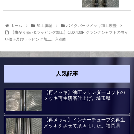
ホーム
加工履歴
バイクパーツメッキ加工履歴
【曲がり修正&ラッピング加工】CBX400F クランクシャフトの曲が
り修正及びラッピング加工。京都府
人気記事
【再メッキ】油圧シリンダーロッドの
メッキ再生研磨仕上げ。埼玉県
【再メッキ】インナーチューブの再生
メッキをさせて頂きました。福岡県