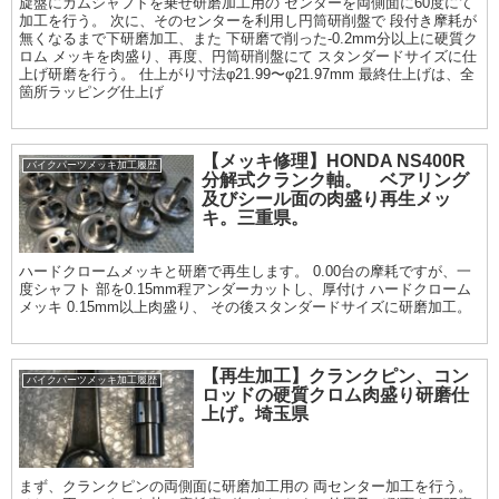
旋盤にカムシャフトを乗せ研磨加工用の センターを両側面に60度にて
加工を行う。 次に、そのセンターを利用し円筒研削盤で 段付き摩耗が
無くなるまで下研磨加工、また 下研磨で削った-0.2mm分以上に硬質ク
ロム メッキを肉盛り、再度、円筒研削盤にて スタンダードサイズに仕
上げ研磨を行う。 仕上がり寸法φ21.99〜φ21.97mm 最終仕上げは、全
箇所ラッピング仕上げ
【メッキ修理】HONDA NS400R
バイクパーツメッキ加工履歴
分解式クランク軸。 ベアリング
及びシール面の肉盛り再生メッ
キ。三重県。
ハードクロームメッキと研磨で再生します。 0.00台の摩耗ですが、一
度シャフト 部を0.15mm程アンダーカットし、厚付け ハードクローム
メッキ 0.15mm以上肉盛り、 その後スタンダードサイズに研磨加工。
【再生加工】クランクピン、コン
バイクパーツメッキ加工履歴
ロッドの硬質クロム肉盛り研磨仕
上げ。埼玉県
まず、クランクピンの両側面に研磨加工用の 両センター加工を行う。