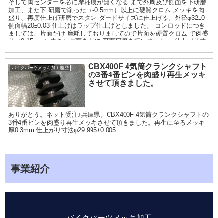
そして両センターを芯に摩耗痕が無くなる まで外周及び側面を下研磨
加工、また下 研磨で削った（-0.5mm）以上に硬質クロム メッキを肉
盛り、再度仕上げ研磨でスタン ダードサイズに仕上げる。外径φ32±0
側面幅20±0.03 仕上げはラップ仕上げとしました。 コンロッドにつき
ましては、片面だけ 摩耗しておりましてので片面を硬質クロム で肉盛
り（0.15mm）生きた片面を芯に 平面研磨を行いました。 仕上がり寸
法17.92〜95mm 仕上げはラップ仕上げとしました。
CBX400F 4気筒クランクシャフト
バイクパーツメッキ加工履歴
の3番4番ピンを肉盛り再生メッキ
させて頂きました。
ありがとう。ネット受注♪兵庫県。CBX400F 4気筒クランクシャフトの
3番4番ピンを肉盛り再生メッキさせて頂きました。再生に至るメッキ
厚0.3mm 仕上がり寸法φ29.995±0.005
事業紹介
バイクパーツメッキ加工