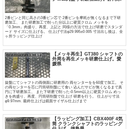
2番ピンと同じ高さの3番ピン芯で 2番ピンを摩耗が無くなるまで下研
磨加工、 また研磨加工で削った分以上に硬質クロム メッキを
「0.3mm」肉盛り、再度、上記と 同様の方法で仕上げ研磨でスタンダ
ード サイズに仕上げる。 仕上げ寸法φ29.995±0.005 寸法出し後は、全
ヶ所ラッピング仕上げ
【メッキ再生】GT380 シャフトの
バイクパーツメッキ加工履歴
外周を再生メッキ研磨仕上げ。愛
媛県
旋盤にてシャフトの両側面に研磨用の 両センターをを60度で加工。 そ
の両センターを芯に円筒研削盤にて食い 込んだサビが無くなるまで真
円に下研磨加工、 また下研磨で削った-0.5mm以上に硬質クロム めっ
きを肉盛り、再度、円筒研削盤で仕上げ 研磨を行う。 仕上がり寸法
φ9.97mm. 最終仕上げは鏡面サイザル仕上げまで
【ラッピング加工】CBX400F 4気
バイクパーツメッキ加工履歴
筒 クランクシャフトのラッピング
仕上げ。徳島県