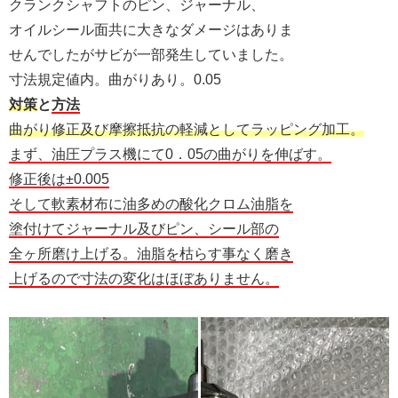
クランクシャフトのピン、ジャーナル、
オイルシール面共に大きなダメージはありま
せんでしたがサビが一部発生していました。
寸法規定値内。曲がりあり。0.05
対策
と
方法
曲がり修正及び摩擦抵抗の軽減としてラッピング加工。
まず、油圧プラス機にて0．05の曲がりを伸ばす。
修正後は±0.005
そして軟素材布に油多めの酸化クロム油脂を
塗付けてジャーナル及びピン、シール部の
全ヶ所磨け上げる。油脂を枯らす事なく磨き
上げるので寸法の変化はほぼありません。