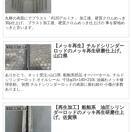
丸棒の表面にでブラスト「#120アルミナ」 加工後、硬質クロムめっき
30μ仕上げ。 ブラスト加工後、硬質クロムめっき仕上げの 事を梨地め
っきと言います。
【メッキ再生】チルドシリンダー
その他加工履歴
ロッドのメッキ再生研磨仕上げ。
山口県
ありがとう。ネット受注♪山口県. 船舶系部品.オーバーホール. チルド
シリンダーロッド.オイルシール. 寸法φ15×140×210L 油漏れメッキ修
理依頼。 状態 チルドシリンダーロッドの表面に膨れ錆や 小傷が多数
ありまし...
【再生加工】船舶系 油圧シリン
その他加工履歴
ダーロッドのメッキ再生研磨仕上
げ。佐賀県