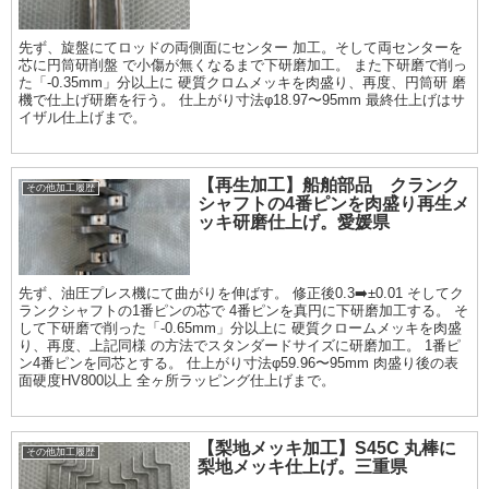
先ず、旋盤にてロッドの両側面にセンター 加工。そして両センターを
芯に円筒研削盤 で小傷が無くなるまで下研磨加工。 また下研磨で削っ
た「-0.35mm」分以上に 硬質クロムメッキを肉盛り、再度、円筒研 磨
機で仕上げ研磨を行う。 仕上がり寸法φ18.97〜95mm 最終仕上げはサ
イザル仕上げまで。
【再生加工】船舶部品 クランク
その他加工履歴
シャフトの4番ピンを肉盛り再生メ
ッキ研磨仕上げ。愛媛県
先ず、油圧プレス機にて曲がりを伸ばす。 修正後0.3➡️±0.01 そしてク
ランクシャフトの1番ピンの芯で 4番ピンを真円に下研磨加工する。 そ
して下研磨で削った「-0.65mm」分以上に 硬質クロームメッキを肉盛
り、再度、上記同様 の方法でスタンダードサイズに研磨加工。 1番ピ
ン4番ピンを同芯とする。 仕上がり寸法φ59.96〜95mm 肉盛り後の表
面硬度HV800以上 全ヶ所ラッピング仕上げまで。
【梨地メッキ加工】S45C 丸棒に
その他加工履歴
梨地メッキ仕上げ。三重県