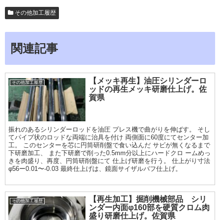
その他加工履歴
関連記事
【メッキ再生】油圧シリンダーロ
その他加工履歴
ッドの再生メッキ研磨仕上げ。佐
賀県
振れのあるシリンダーロッドを油圧 プレス機で曲がりを伸ばす。 そし
てパイプ状のロッドな両端に治具を付け 両側面に60度にてセンター加
工。 このセンターを芯に円筒研削盤で食い込んだ サビが無くなるまで
下研磨加工、 また下研磨で削った0.5mm分以上にハードクロ ームめっ
きを肉盛り、再度、円筒研削盤にて 仕上げ研磨を行う。 仕上がり寸法
φ56ー0.01〜-0.03 最終仕上げは、鏡面サイザルバフ仕上げ。
【再生加工】掘削機械部品 シリ
その他加工履歴
ンダー内面φ160部を硬質クロム肉
盛り研磨仕上げ。佐賀県