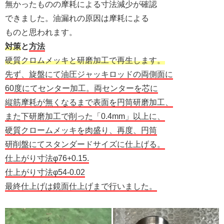
無かったものの摩耗による寸法減少が確認
できました。油漏れの原因は摩耗による
ものと思われます。
対策
と
方法
硬質クロムメッキと研磨加工で再生します。
先ず、旋盤にて油圧ジャッキロッドの両側面に
60度にてセンター加工。両センターを芯に
縦筋摩耗が無くなるまで表面を円筒研磨加工、
また下研磨加工で削った「0.4mm」以上に、
硬質クロームメッキを肉盛り、再度、円筒
研削盤にてスタンダードサイズに仕上げる。
仕上がり寸法φ76+0.15.
仕上がり寸法φ54-0.02
最終仕上げは鏡面仕上げまで行いました。