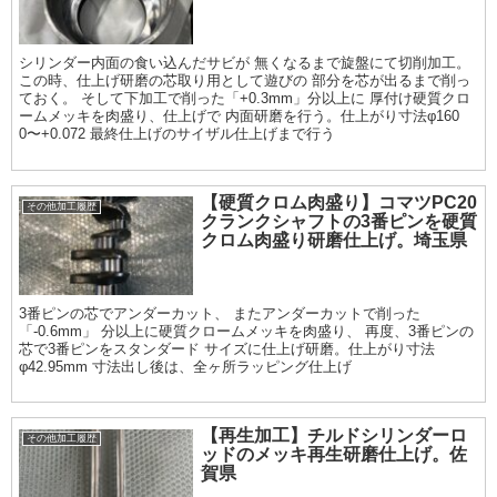
シリンダー内面の食い込んだサビが 無くなるまで旋盤にて切削加工。
この時、仕上げ研磨の芯取り用として遊びの 部分を芯が出るまで削っ
ておく。 そして下加工で削った「+0.3mm」分以上に 厚付け硬質クロ
ームメッキを肉盛り、仕上げで 内面研磨を行う。仕上がり寸法φ160
0〜+0.072 最終仕上げのサイザル仕上げまで行う
【硬質クロム肉盛り】コマツPC20
その他加工履歴
クランクシャフトの3番ピンを硬質
クロム肉盛り研磨仕上げ。埼玉県
3番ピンの芯でアンダーカット、 またアンダーカットで削った
「-0.6mm」 分以上に硬質クロームメッキを肉盛り、 再度、3番ピンの
芯で3番ピンをスタンダード サイズに仕上げ研磨。仕上がり寸法
φ42.95mm 寸法出し後は、全ヶ所ラッピング仕上げ
【再生加工】チルドシリンダーロ
その他加工履歴
ッドのメッキ再生研磨仕上げ。佐
賀県