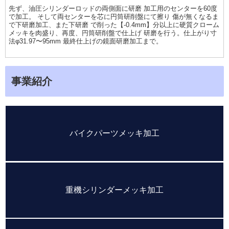
先ず、油圧シリンダーロッドの両側面に研磨 加工用のセンターを60度
で加工。 そして両センターを芯に円筒研削盤にて擦り 傷が無くなるま
で下研磨加工、また下研磨 で削った【-0.4mm】分以上に硬質クローム
メッキを肉盛り、再度、円筒研削盤で仕上げ 研磨を行う。仕上がり寸
法φ31.97〜95mm 最終仕上げの鏡面研磨加工まで。
事業紹介
バイクパーツメッキ加工
重機シリンダーメッキ加工