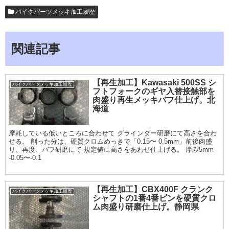
バイクパーツメッキ加工履歴
関連記事
【再生加工】Kawasaki 500SS シ
バイクパーツメッキ加工履歴
フトフォークのギヤ入替接触部を
肉盛り再生メッキバフ仕上げ。北
海道
摩耗している低いところに合わせて グラインダー研磨にて高さを合わ
せる。 削った分は、硬質クロムめっきで「0.15〜 0.5mm」前後肉盛
り、再度、バフ研磨にて 規定値に高さをあわせ仕上げる。 厚み5mm
-0.05〜-0.1
【再生加工】CBX400F クランク
バイクパーツメッキ加工履歴
シャフトの1番4番ピンを硬質クロ
ム肉盛り研磨仕上げ。静岡県