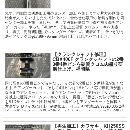
先ず、両側面に研磨加工用のセンター加工 を施しますが片方の側面に
砲金が入って いましたので外径ネジに合わせた専用の 治具を製作し両
センター加工を施しました。 そして円筒研削盤で小傷や擦り傷をアン
ダー カット、削った「-0.1mm」分以上に硬質 クロムメッキを肉盛
り、再度、円筒研削盤 でスタンダードサイズに研磨加工。 仕上がり寸
法ベアリング部φ17.98〜95mm 最終仕上げは鏡面バフ仕上げ。
【クランクシャフト修理】
バイクパーツメッキ加工履歴
CBX400F クランクシャフトの2番
3番4番ピンを硬質クロム肉盛り研
磨仕上げ。福岡県
同じ高さの3番目ピンで芯をだし、 その芯で2番ピンを摩耗痕が無くな
るまで アンダーカット、そして4番ピンは1番ピン の芯で摩耗痕が無く
なるまでアンダーカット。 またアンダーカットで削った「-0.3mm」
分以上に硬質クロームメッキで肉盛り、再度、 3番ピンの芯で2番ピン
をSTDサイズに仕上げ 研磨加工。4番ピンもアンダーカットと同様の
方法でSTDサイズに仕上げ研磨加工。 仕上がり寸法φ29.995±0.005 2番
ピンが完成すると、今度は2番ピンで芯を だし、そしてその芯で3番ピ
ンをアンダー カット、またアンダーカットで削った 「-0.3mm」分以
上に硬質クロームメッキで 肉盛り、再度、2番ピンの芯で3番ピンを
STD サイズに仕上げ研磨加工。 仕上がり寸法φ29.995±0.005 耐摩耗性
【再生加工】カワサキ KH250SS
バイクパーツメッキ加工履歴
の向上として全ヶ所ラッピング仕上げまで。