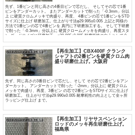
先ず、1番ピンと同じ高さの4番目ピンで芯だし、 そしてその芯で1番
ピンをアンダーカット。 またアンダーカットで削った「-0.3mm」分以
上 に硬質クロムメッキで肉盛り、再度、 4番ピンの芯で1番ピンをSTD
サイズに仕上げ 研磨加工。仕上がり寸法φ29.995±0.005 上記と同様の
方法で1番ピンの芯で4番ピンを 真円に下研磨加工する。 そして下研磨
で削った「-0.3mm」分以上に 硬質クロームメッキを肉盛り、再度スタ
ン ダードサイズに研磨加工。φ29.995±0.005 耐摩耗性の向上として全
ヶ所ラッピング仕上げ まで行います。
【再生加工】CBX400F クランク
バイクパーツメッキ加工履歴
シャフトの2番ピンを硬質クロム肉
盛り研磨仕上げ。大阪府
先ず、同じ高さの3番目ピンで芯だし、そして その芯で2番ピンをアン
ダーカット。 アンダーカットで削った「-2mm」分以上に 硬質クロム
メッキで肉盛り、再度、3番ピン の芯で2番ピンをSTDサイズに仕上げ
研磨加工。 仕上がり寸法φ29.990±0.005 耐摩耗性の向上として全ヶ所
ラッピング仕上げ まで。
【再生加工】リヤサスペンション
バイクパーツメッキ加工履歴
ロッドのメッキ再生研磨仕上げ。
福島県