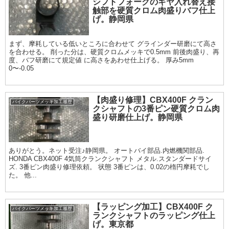
シフトフォークのギヤ入れ替え接
触部を硬質クロム肉盛りバフ仕上
げ。静岡県
まず、摩耗している低いところに合わせて グラインダー研磨にて高さ
を合わせる。 削った分は、硬質クロムメッキで0.5mm 前後肉盛り、再
度、バフ研磨にて規定値 に高さをあわせ仕上げる。 厚み5mm
0〜-0.05
【肉盛り修理】CBX400F クラン
バイクパーツメッキ加工履歴
クシャフトの3番ピン硬質クロム肉
盛り研磨仕上げ。静岡県
ありがとう。ネット受注♪静岡県。 オートバイ部品.内燃機関部品.
HONDA CBX400F 4気筒クランクシャフト メタル.スタンダードサイ
ズ. 3番ピン肉盛り修理依頼。 状態 3番ピンは、0.02の楕円摩耗でし
た。 他...
【ラッピング加工】CBX400F ク
バイクパーツメッキ加工履歴
ランクシャフトのラッピング仕上
げ。東京都