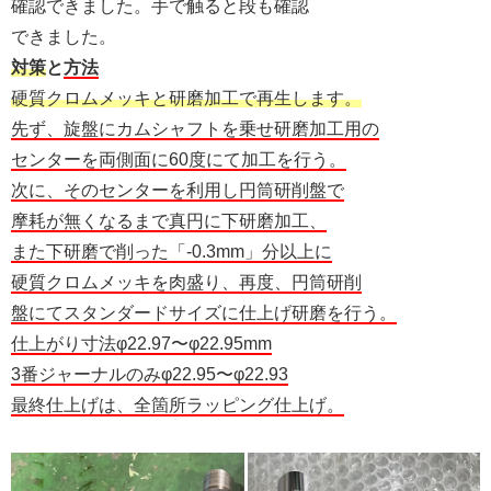
確認できました。手で触ると段も確認
できました。
対策
と
方法
硬質クロムメッキと研磨加工で再生します。
先ず、旋盤にカムシャフトを乗せ研磨加工用の
センターを両側面に60度にて加工を行う。
次に、そのセンターを利用し円筒研削盤で
摩耗が無くなるまで真円に下研磨加工、
また下研磨で削った「-0.3mm」分以上に
硬質クロムメッキを肉盛り、再度、円筒研削
盤にてスタンダードサイズに仕上げ研磨を行う。
仕上がり寸法φ22.97〜φ22.95mm
3番ジャーナルのみφ22.95〜φ22.93
最終仕上げは、全箇所ラッピング仕上げ。