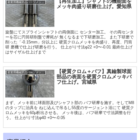
【再生加工】シャフトの機能面を
産業用機械部品パーツメッキ加工履歴
メッキ肉盛り研磨仕上げ。愛知県
旋盤にてスプラインシャフトの両側面に センター加工。 その両センタ
ーを芯に円筒研削盤で摩耗が 無くなるまで下研磨加工。 また下研磨で
削った「-0.15mm」分以上に 硬質クロムメッキを肉盛り、再度、円筒
研 磨機で仕上げ研磨を行う。 仕上がり寸法φ22 +0〜-0.01 最終仕上げ
はサイザル仕上げまで
【硬質クロム＋バフ】真鍮製球面
産業用機械部品パーツメッキ加工履歴
部品の表面を硬質クロムメッキバ
フ仕上げ。宮城県
まず、メッキ前に球面部及びシャフト部の バフ研摩を施す。そしてM8
のタップに治具を ねじ込んで吊るし55度のサージェント浴にて 硬質ク
ロムメッキを60μ析出させる。 メッキ後は、バフ研摩で寸法調整を行
う。 仕上がり寸法φ40 +0〜-0.05