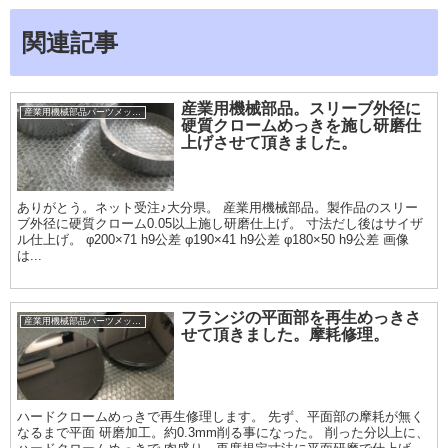
関連記事
産業用機械部品。スリーブ外径に
産業用機械部品パーツメッキ加工履歴
硬質クロームめっきを施し研磨仕
上げさせて頂きました。
ありがとう。ネット受注♪大分県。 産業用機械部品。製作品のスリー
ブ外径に硬質クローム0.05以上施し研磨仕上げ。 寸法だし後はサイザ
ル仕上げ。 φ200×71 h9公差 φ190×41 h9公差 φ180×50 h9公差 画像
は...
フランジの平面部を再生めっきさ
産業用機械部品パーツメッキ加工履歴
せて頂きました。摩耗修理。
ハードクロームめっきで再生修理します。 先ず、平面部の摩耗が無く
なるまで平面 研磨加工。約0.3mm削る事になった。 削った分以上に、