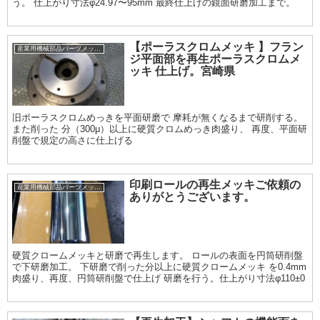
う。 仕上がり寸法φ24.97〜95mm 最終仕上げの鏡面研磨加工まで。
【ポーラスクロムメッキ 】フラン
産業用機械部品パーツメッキ加工履歴
ジ平面部を再生ポーラスクロムメ
ッキ 仕上げ。宮崎県
旧ポーラスクロムめっきを平面研磨で 摩耗が無くなるまで研削する。
また削った 分（300μ）以上に硬質クロムめっき肉盛り、 再度、平面研
削盤で規定の高さに仕上げる
印刷ロールの再生メッキご依頼の
産業用機械部品パーツメッキ加工履歴
ありがとうございます。
硬質クロームメッキと研磨で再生します。 ロールの表面を円筒研削盤
で下研磨加工。 下研磨で削った分以上に硬質クロームメッキ を0.4mm
肉盛り、再度、円筒研削盤で仕上げ 研磨を行う。仕上がり寸法φ110±0