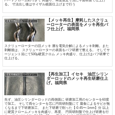
ハードクロームめっきで 肉盛り、再度規定寸法に平面研磨で仕上げ
る。 寸法出し後はサイザル鏡面仕上げまで行う
【メッキ再生】摩耗したスクリュ
産業用機械部品パーツメッキ加工履歴
ーローターの表面をメッキ再生バ
フ仕上げ。福岡県
スクリューローターの旧メッキ 層を電気分解によるメッキ剥離。また
剥離後は、 スクリューローターの表面をバフ研磨で整える。 そしてサ
ージェント浴にて500μ硬質クロム メッキ肉盛り、仕上げはバフ研摩で
仕上げる。
【再生加工】イセキ 油圧シリン
産業用機械部品パーツメッキ加工履歴
ダーロッドのメッキ再生研磨仕上
げ。福岡県
先ず、油圧シリンダーロッドの両側面に 研磨加工用のセンターを60度
で加工。 そして両センターを芯に円筒研削盤にて 腐食によるサビが無
くなるまで下研磨加工、 また下研磨で削った【-0.45〜-1mm】分 以上
に硬質クロームメッキを肉盛り、再度、 円筒研削盤で仕上げ研磨を行