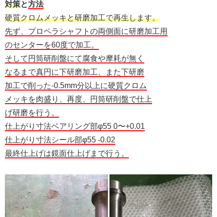
対策
と
方法
硬質クロムメッキと研磨加工で再生します。
先ず、プロペラシャフトの両側面に研磨加工用
のセンターを60度で加工。
そして円筒研削盤にて腐食や摩耗が無く
なるまで真円に下研磨加工、また下研磨
加工で削った-0.5mm分以上に硬質クロム
メッキを肉盛り、再度、円筒研削盤で仕上
げ研磨を行う。
仕上がり寸法ベアリング部φ55 0〜+0.01
仕上がり寸法シール部φ55 -0.02
最終仕上げは鏡面仕上げまで行う。