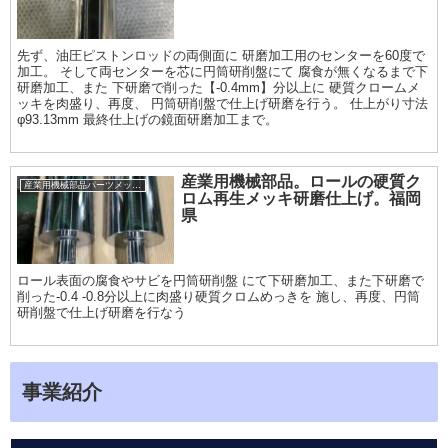
先ず、油圧ピストンロッドの両側面に 研磨加工用のセンターを60度で
加工。 そして両センターを芯に円筒研削盤にて 腐食が無くなるまで下
研磨加工、また 下研磨で削った【-0.4mm】分以上に 硬質クロームメ
ッキを肉盛り、再度、 円筒研削盤で仕上げ研磨を行う。 仕上がり寸法
φ93.13mm 最終仕上げの鏡面研磨加工まで。
産業用機械部品。ロールの硬質ク
産業用機械部品パーツメッキ加工履歴
ロム再生メッキ研磨仕上げ。福岡
県
ロール表面の腐食やサビを円筒研削盤 にて下研磨加工、また下研磨で
削った-0.4 -0.8分以上に肉盛り硬質クロムめっきを 施し、再度、円筒
研削盤で仕上げ研磨を行なう
事業紹介