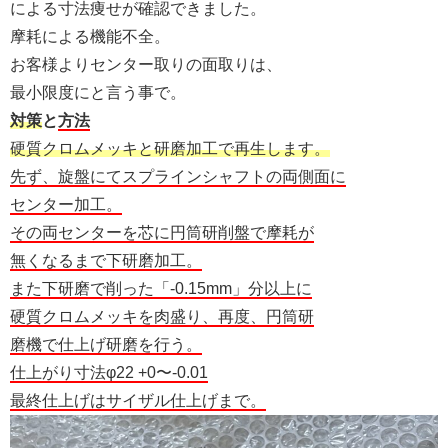
による寸法痩せが確認できました。
摩耗による機能不全。
お客様よりセンター取りの面取りは、
最小限度にと言う事で。
対策
と
方法
硬質クロムメッキと研磨加工で再生します。
先ず、旋盤にてスプラインシャフトの両側面に
センター加工。
その両センターを芯に円筒研削盤で摩耗が
無くなるまで下研磨加工。
また下研磨で削った「-0.15mm」分以上に
硬質クロムメッキを肉盛り、再度、円筒研
磨機で仕上げ研磨を行う。
仕上がり寸法φ22 +0〜-0.01
最終仕上げはサイザル仕上げまで。