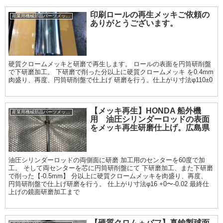
印刷ロールの再生メッキご依頼の
産業用機械部品パーツメッキ加工履歴
ありがとうございます。
硬質クロームメッキと研磨で再生します。 ロールの表面を円筒研削盤
で下研磨加工。 下研磨で削った分以上に硬質クロームメッキ を0.4mm
肉盛り、再度、円筒研削盤で仕上げ 研磨を行う。仕上がり寸法φ110±0
【メッキ再生】HONDA 船外機
産業用機械部品パーツメッキ加工履歴
用 油圧シリンダーロッドの表面
をメッキ再生研磨仕上げ。広島県
油圧シリンダーロッドの両側面に研磨 加工用のセンターを60度で加
工。 そして両センターを芯に円筒研削盤にて 下研磨加工、また下研磨
で削った【-0.5mm】 分以上に硬質クロームメッキを肉盛り、再度、
円筒研削盤で仕上げ研磨を行う。 仕上がり寸法φ16 +0〜-0.02 最終仕
上げの鏡面研磨加工まで
【硬質クロム＋バフ】真鍮製球面