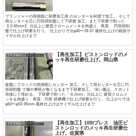
プランジャーの両側面に研磨加工用 のセンターを60度で加工。 そして
両センターを芯に円筒研削盤にて下研磨 加工、また下研磨で削った
【-0.85mm】 分以上に硬質クロームメッキを肉盛り、再度、 円筒研削
盤で仕上げ研磨を行う。 仕上がり寸法φ40〜39.97 最終仕上げの鏡面サ
イザル仕上げまで
【再生加工】ピストンロッドのメ
産業用機械部品パーツメッキ加工履歴
ッキ再生研磨仕上げ。岡山県
旋盤にてロッドの両側面にセンター 加工。そして両センターを芯に円
筒研削盤 で傷や摩耗が無くなるまで下研磨加工。 深い傷は、スポット
溶接にて埋める。 下研磨で削った「-0.2mm」分以上に 硬質クロムメ
ッキを肉盛り、再度、円筒 研磨機で仕上げ研磨を行う。 仕上がり寸法
φ60〜φ59.95mm 最終仕上げはサイザル仕上げまで
【再生加工】100tプレス 油圧ピ
産業用機械部品パーツメッキ加工履歴
ストンロッドのメッキ再生研磨仕
上げ。佐賀県