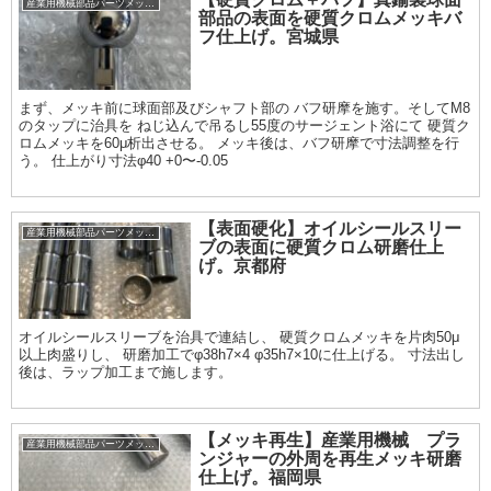
産業用機械部品パーツメッキ加工履歴
部品の表面を硬質クロムメッキバ
フ仕上げ。宮城県
まず、メッキ前に球面部及びシャフト部の バフ研摩を施す。そしてM8
のタップに治具を ねじ込んで吊るし55度のサージェント浴にて 硬質ク
ロムメッキを60μ析出させる。 メッキ後は、バフ研摩で寸法調整を行
う。 仕上がり寸法φ40 +0〜-0.05
【表面硬化】オイルシールスリー
産業用機械部品パーツメッキ加工履歴
ブの表面に硬質クロム研磨仕上
げ。京都府
オイルシールスリーブを治具で連結し、 硬質クロムメッキを片肉50μ
以上肉盛りし、 研磨加工でφ38h7×4 φ35h7×10に仕上げる。 寸法出し
後は、ラップ加工まで施します。
【メッキ再生】産業用機械 プラ
産業用機械部品パーツメッキ加工履歴
ンジャーの外周を再生メッキ研磨
仕上げ。福岡県