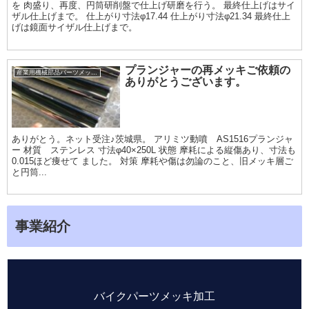
を 肉盛り、再度、円筒研削盤で仕上げ研磨を行う。 最終仕上げはサイ
ザル仕上げまで。 仕上がり寸法φ17.44 仕上がり寸法φ21.34 最終仕上
げは鏡面サイザル仕上げまで。
プランジャーの再メッキご依頼の
産業用機械部品パーツメッキ加工履歴
ありがとうございます。
ありがとう。ネット受注♪茨城県。 アリミツ動噴 AS1516プランジャ
ー 材質 ステンレス 寸法φ40×250L 状態 摩耗による縦傷あり、寸法も
0.015ほど痩せて ました。 対策 摩耗や傷は勿論のこと、旧メッキ層ご
と円筒...
事業紹介
バイクパーツメッキ加工