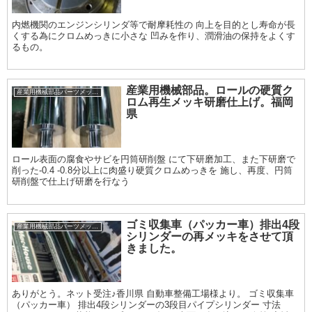
内燃機関のエンジンシリンダ等で耐摩耗性の 向上を目的とし寿命が長
くする為にクロムめっきに小さな 凹みを作り、潤滑油の保持をよくす
るもの。
産業用機械部品。ロールの硬質ク
産業用機械部品パーツメッキ加工履歴
ロム再生メッキ研磨仕上げ。福岡
県
ロール表面の腐食やサビを円筒研削盤 にて下研磨加工、また下研磨で
削った-0.4 -0.8分以上に肉盛り硬質クロムめっきを 施し、再度、円筒
研削盤で仕上げ研磨を行なう
ゴミ収集車（パッカー車）排出4段
産業用機械部品パーツメッキ加工履歴
シリンダーの再メッキをさせて頂
きました。
ありがとう。ネット受注♪香川県 自動車整備工場様より。 ゴミ収集車
（パッカー車） 排出4段シリンダーの3段目パイプシリンダー 寸法