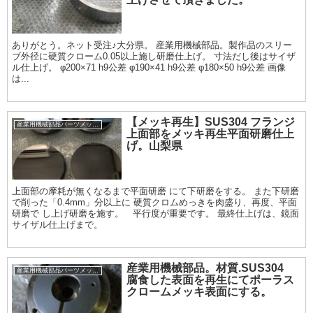
ありがとう。ネット受注♪大分県。 産業用機械部品。製作品のスリー
ブ外径に硬質クローム0.05以上施し研磨仕上げ。 寸法だし後はサイザ
ル仕上げ。 φ200×71 h9公差 φ190×41 h9公差 φ180×50 h9公差 画像
は...
【メッキ再生】SUS304 フランジ
産業用機械部品パーツメッキ加工履歴
上面部をメッキ再生平面研磨仕上
げ。山梨県
上面部の摩耗が無くなるまで平面研磨 にて下研磨をする。 また下研磨
で削った「0.4mm」分以上に 硬質クロムめっきを肉盛り、再度、平面
研磨で し上げ研磨を施す。 平行度が重要です。 最終仕上げは、鏡面
サイザル仕上げまで。
産業用機械部品。材質.SUS304
産業用機械部品パーツメッキ加工履歴
腐食した表面を再生にてポーラス
クロームメッキ表面にする。