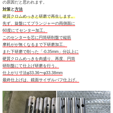
の原因だと思われます。
対策
と
方法
硬質クロムめっきと研磨で再生します。
先ず、旋盤にてプランジャーの両側面に
60度にてセンター加工。
このセンターを芯に円筒研削盤で縦筋
摩耗がが無くなるまで下研磨加工、
また下研磨で削った「-0.35mm」分以上に
硬質クロムめっきを肉盛り、再度、円筒
研削盤にて仕上げ研磨を行う。
仕上がり寸法φ33.36〜φ33.38mm
最終仕上げは、鏡面サイザルバフ仕上げ。