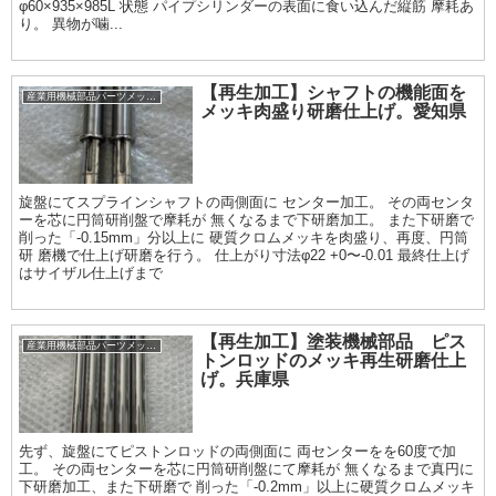
φ60×935×985L 状態 パイプシリンダーの表面に食い込んだ縦筋 摩耗あ
り。 異物が噛...
【再生加工】シャフトの機能面を
産業用機械部品パーツメッキ加工履歴
メッキ肉盛り研磨仕上げ。愛知県
旋盤にてスプラインシャフトの両側面に センター加工。 その両センタ
ーを芯に円筒研削盤で摩耗が 無くなるまで下研磨加工。 また下研磨で
削った「-0.15mm」分以上に 硬質クロムメッキを肉盛り、再度、円筒
研 磨機で仕上げ研磨を行う。 仕上がり寸法φ22 +0〜-0.01 最終仕上げ
はサイザル仕上げまで
【再生加工】塗装機械部品 ピス
産業用機械部品パーツメッキ加工履歴
トンロッドのメッキ再生研磨仕上
げ。兵庫県
先ず、旋盤にてピストンロッドの両側面に 両センターをを60度で加
工。 その両センターを芯に円筒研削盤にて摩耗が 無くなるまで真円に
下研磨加工、また下研磨で 削った「-0.2mm」以上に硬質クロムメッキ