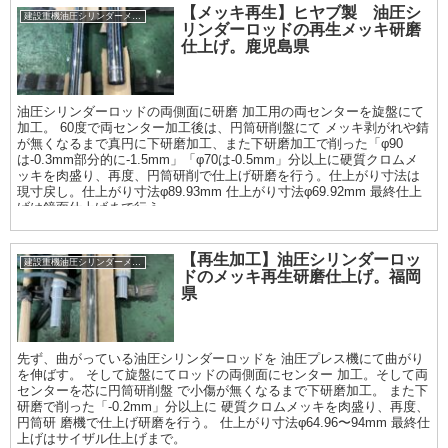
【メッキ再生】ヒヤブ製 油圧シ
建設重機油圧シリンダーメッキ加工履歴
リンダーロッドの再生メッキ研磨
仕上げ。鹿児島県
油圧シリンダーロッドの両側面に研磨 加工用の両センターを旋盤にて
加工。 60度で両センター加工後は、円筒研削盤にて メッキ剥がれや錆
が無くなるまで真円に下研磨加工、また下研磨加工で削った「φ90
は-0.3mm部分的に-1.5mm」「φ70は-0.5mm」分以上に硬質クロムメ
ッキを肉盛り、再度、円筒研削で仕上げ研磨を行う。仕上がり寸法は
現寸戻し。仕上がり寸法φ89.93mm 仕上がり寸法φ69.92mm 最終仕上
げは鏡面仕上げまで行う
【再生加工】油圧シリンダーロッ
建設重機油圧シリンダーメッキ加工履歴
ドのメッキ再生研磨仕上げ。福岡
県
先ず、曲がっている油圧シリンダーロッドを 油圧プレス機にて曲がり
を伸ばす。 そして旋盤にてロッドの両側面にセンター 加工。そして両
センターを芯に円筒研削盤 で小傷が無くなるまで下研磨加工。 また下
研磨で削った「-0.2mm」分以上に 硬質クロムメッキを肉盛り、再度、
円筒研 磨機で仕上げ研磨を行う。 仕上がり寸法φ64.96〜94mm 最終仕
上げはサイザル仕上げまで。