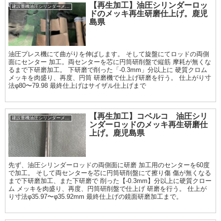
【再生加工】油圧シリンダーロッ
建設重機油圧シリンダーメッキ加工履歴
ドのメッキ再生研磨仕上げ。鹿児
島県
油圧プレス機にて曲がりを伸ばします。 そして旋盤にてロッドの両側
面にセンター 加工。両センターを芯に円筒研削盤で縦筋 摩耗が無くな
るまで下研磨加工。 下研磨で削った「-0.3mm」分以上に 硬質クロム
メッキを肉盛り、再度、円筒 研磨機で仕上げ研磨を行う。 仕上がり寸
法φ80〜79.98 最終仕上げはサイザル仕上げまで
【再生加工】コベルコ 油圧シリ
建設重機油圧シリンダーメッキ加工履歴
ンダーロッドのメッキ再生研磨仕
上げ。鹿児島県
先ず、油圧シリンダーロッドの両側面に研磨 加工用のセンターを60度
で加工。 そして両センターを芯に円筒研削盤にて擦り傷 傷が無くなる
まで下研磨加工、また下研磨で 削った【-0.3mm】分以上に硬質クロー
ム メッキを肉盛り、再度、円筒研削盤で仕上げ 研磨を行う。 仕上が
り寸法φ35.97〜φ35.92mm 最終仕上げの鏡面研磨加工まで。