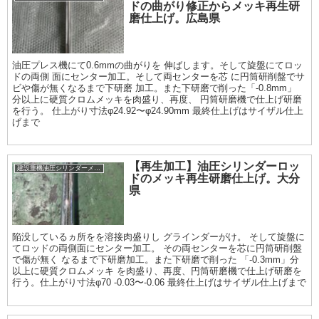
ドの曲がり修正からメッキ再生研
磨仕上げ。広島県
油圧プレス機にて0.6mmの曲がりを 伸ばします。そして旋盤にてロッ
ドの両側 面にセンター加工。そして両センターを芯 に円筒研削盤でサ
ビや傷が無くなるまで下研磨 加工。また下研磨で削った「-0.8mm」
分以上に硬質クロムメッキを肉盛り、再度、 円筒研磨機で仕上げ研磨
を行う。 仕上がり寸法φ24.92〜φ24.90mm 最終仕上げはサイザル仕上
げまで
【再生加工】油圧シリンダーロッ
建設重機油圧シリンダーメッキ加工履歴
ドのメッキ再生研磨仕上げ。大分
県
陥没しているヵ所をを溶接肉盛りし グラインダーがけ。 そして旋盤に
てロッドの両側面にセンター加工。 その両センターを芯に円筒研削盤
で傷が無く なるまで下研磨加工。また下研磨で削った 「-0.3mm」分
以上に硬質クロムメッキ を肉盛り、再度、円筒研磨機で仕上げ研磨を
行う。仕上がり寸法φ70 -0.03〜-0.06 最終仕上げはサイザル仕上げまで