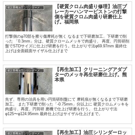
【硬質クロム肉盛り修理】油圧ブ
建設重機油圧シリンダーメッキ加工履歴
レーカーハンマーピストンの打撃
側を硬質クロム肉盛り研磨仕上
げ。福岡県
打撃側のφ70部を擦り傷摩耗が無く なるまで下研磨加工、下研磨で削
った 「0.3mm」分は、硬質クロームメッキで肉盛り、 再度、円筒研削
盤でSTDサイズに仕上げ研磨を行う。仕上がり寸法φ69.97mm 最終仕
上げは全面鏡面サイザル仕上げまで
【再生加工】クリーニングアダプ
建設重機油圧シリンダーメッキ加工履歴
ターのメッキ再生研磨仕上げ。熊
本県
先ず、専用の治具を用い円筒研削盤にて 摩耗痕が無くなるまで下研磨
加工。 また下研磨で削った「-0.75mm」分以上に 硬質クロムメッキを
肉盛り、再度、円筒研 磨機で仕上げ研磨を行う。 仕上がり寸法
φ125〜φ124.95mm 最終仕上げはサイザル仕上げまで。
【再生加工】油圧シリンダーロッ
建設重機油圧シリンダーメッキ加工履歴