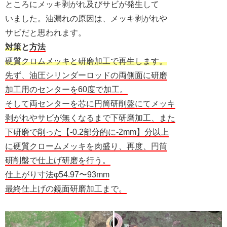
ところにメッキ剥がれ及びサビが発生して
いました。油漏れの原因は、メッキ剥がれや
サビだと思われます。
対策
と
方法
硬質クロムメッキと研磨加工で再生します。
先ず、油圧シリンダーロッドの両側面に研磨
加工用のセンターを60度で加工。
そして両センターを芯に円筒研削盤にてメッキ
剥がれやサビが無くなるまで下研磨加工、また
下研磨で削った【-0.2部分的に-2mm】分以上
に硬質クロームメッキを肉盛り、再度、円筒
研削盤で仕上げ研磨を行う。
仕上がり寸法φ54.97〜93mm
最終仕上げの鏡面研磨加工まで。