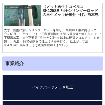
【メッキ再生】コベルコ
建設重機油圧シリンダーメッキ加工履歴
SK125SR 油圧シリンダーロッド
の再生メッキ研磨仕上げ。熊本県
先ず、旋盤に油圧シリンダーロッドを乗せ、 研磨加工用の両センター
穴を60度にて行う。 そして円筒研削盤にて引っ掻き傷が無くなる まで
下研磨加工、また下研磨で削った0.3mm 以上に硬質クロムメッキを肉
盛り、再度、 円筒研削盤で仕上げ研磨を行う。 仕上がり寸法
φ64.95mm 最終仕上げは鏡面研磨加工まで行う。
事業紹介
バイクパーツメッキ加工