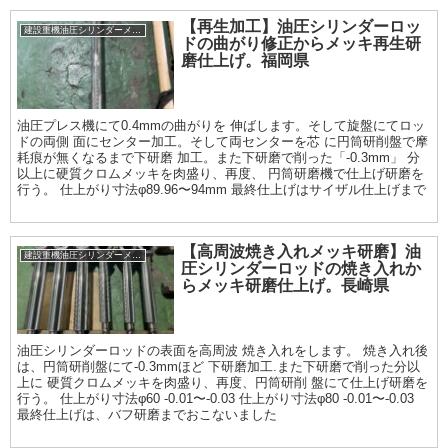
【再生加工】油圧シリンダーロッ
建設重機油圧シリンダーメッキ加工履歴
ドの曲がり修正からメッキ再生研
磨仕上げ。福岡県
油圧プレス機にて0.4mmの曲がりを 伸ばします。そして旋盤にてロッ
ドの両側 面にセンター加工。そして両センターを芯 に円筒研削盤で摩
耗痕が無くなるまで下研磨 加工。また下研磨で削った「-0.3mm」 分
以上に硬質クロムメッキを肉盛り、再度、 円筒研磨機で仕上げ研磨を
行う。 仕上がり寸法φ89.96〜94mm 最終仕上げはサイザル仕上げまで
【高周波焼き入れメッキ研磨】油
建設重機油圧シリンダーメッキ加工履歴
圧シリンダーロッドの焼き入れか
らメッキ研磨仕上げ。長崎県
油圧シリンダーロッドの表面を高周波 焼き入れをします。 焼き入れ後
は、円筒研削盤にて-0.3mmほど 下研磨加工.また下研磨で削った分以
上に 硬質クロムメッキを肉盛り、再度、円筒研削 盤にて仕上げ研磨を
行う。 仕上がり寸法φ60 -0.01〜-0.03 仕上がり寸法φ80 -0.01〜-0.03
最終仕上げは、バフ研磨までおこないました