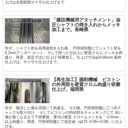
上げは全面鏡面サイザル仕上げまで
「建設機械用アタッチメント」油
建設重機油圧シリンダーメッキ加工履歴
圧シャフトの焼き入れからメッキ
加工まで。長崎県
先ず、シャフト部を高周波焼き入れ後、 円筒研削盤にてシャフト部を
0.2mmアンダー カット、そして削った分以上に硬質クロム メッキを肉
盛り、再度、規定寸法に仕上げ 研磨加工。仕上げ寸法φ24.95mm 最終
仕上げは、ザイザル仕上げまで。
【再生加工】掘削機械 ピストン
建設重機油圧シリンダーメッキ加工履歴
の外周部を硬質クロム肉盛り研磨
仕上げ。福岡県
先ず、陥没した傷を溶接にて肉盛る。 その後、円筒研削盤に三つ爪チ
ャックを取り付け、 そしてピストンの内径部をチャッキングにて 深い
傷が無くなるまで下研磨後、厚付け硬質 クロームメッキを「-0.6mm」
以上肉盛り、再度、円筒研削盤にて規定値（φ175 -0.05〜0.08）に仕上
げる。