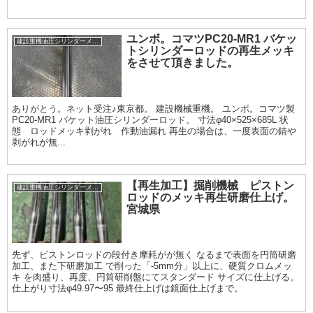
ユンボ。コマツPC20-MR1 バケッ
建設重機油圧シリンダーメッキ加工履歴
トシリンダーロッドの再生メッキ
をさせて頂きました。
ありがとう。ネット受注♪東京都。 建設機械重機。 ユンボ。コマツ製
PC20-MR1 バケット油圧シリンダーロッド。 寸法φ40×525×685L 状
態 ロッドメッキ剥がれ 作動油漏れ 再生の場合は、一度表面の錆や
剥がれが無...
【再生加工】掘削機械 ピストン
建設重機油圧シリンダーメッキ加工履歴
ロッドのメッキ再生研磨仕上げ。
宮城県
先ず、ピストンロッドの段付き摩耗がが無く なるまで表面を円筒研磨
加工、また下研磨加工 で削った「-5mm分」以上に、硬質クロムメッ
キ を肉盛り、再度、円筒研削盤にてスタンダード サイズに仕上げる。
仕上がり寸法φ49.97〜95 最終仕上げは鏡面仕上げまで。