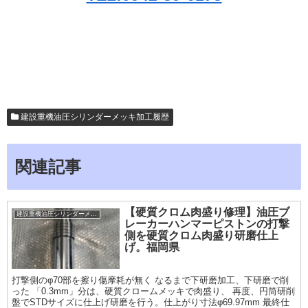
建設重機油圧シリンダーメッキ加工履歴
関連記事
【硬質クロム肉盛り修理】油圧ブ
建設重機油圧シリンダーメッキ加工履歴
レーカーハンマーピストンの打撃
側を硬質クロム肉盛り研磨仕上
げ。福岡県
打撃側のφ70部を擦り傷摩耗が無く なるまで下研磨加工、下研磨で削
った 「0.3mm」分は、硬質クロームメッキで肉盛り、 再度、円筒研削
盤でSTDサイズに仕上げ研磨を行う。仕上がり寸法φ69.97mm 最終仕