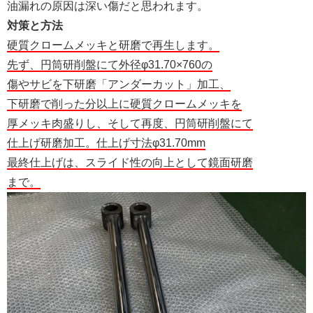
油漏れの原因は深い傷だと思われます。
対策と方法
硬質クロームメッキと研磨で再生します。
先ず、円筒研削盤にて外径φ31.70×760の
傷やサビを下研磨「アンダーカット」加工、
下研磨で削った分以上に硬質クロームメッキを
厚メッキ肉盛りし、そして再度、円筒研削盤にて
仕上げ研磨加工。仕上げ寸法φ31.70mm
最終仕上げは、スライド性の向上として鏡面研磨
まで。