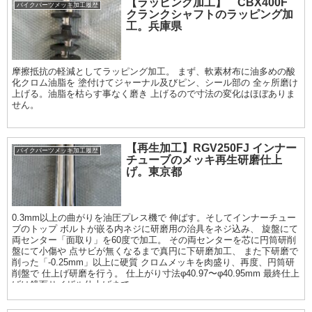
【ラッピング加工】 CBX400F
バイクパーツメッキ加工履歴
クランクシャフトのラッピング加
工。兵庫県
摩擦抵抗の軽減としてラッピング加工。 まず、軟素材布に油多めの酸
化クロム油脂を 塗付けてジャーナル及びピン、シール部の 全ヶ所磨け
上げる。油脂を枯らす事なく磨き 上げるので寸法の変化はほぼありま
せん。
【再生加工】RGV250FJ インナー
バイクパーツメッキ加工履歴
チューブのメッキ再生研磨仕上
げ。東京都
0.3mm以上の曲がりを油圧プレス機で 伸ばす。そしてインナーチュー
ブのトップ ボルトが嵌る内ネジに研磨用の治具をネジ込み、 旋盤にて
両センター「面取り」を60度で加工。 その両センターを芯に円筒研削
盤にて小傷や 点サビが無くなるまで真円に下研磨加工、 また下研磨で
削った「-0.25mm」以上に硬質 クロムメッキを肉盛り、再度、円筒研
削盤で 仕上げ研磨を行う。 仕上がり寸法φ40.97〜φ40.95mm 最終仕上
げは鏡面サイザル仕上げまで