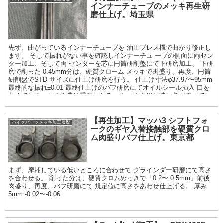
インナーチューブのメッキ再生研
磨仕上げ。埼玉県
先ず、曲がっているインナーチューブを 油圧プレス機で曲がり修正し
ます。 そして振れがない事を確認しインナーチュ ーブの側面に両セン
ター加工、そして両 センターを芯に円筒研削盤にて下研磨加工、 下研
磨で削った-0.45mm分は、硬質クローム メッキで肉盛り、再度、円筒
研削盤でSTD サイズに仕上げ研磨を行う。 仕上げ寸法φ37.97〜95mm
最終的な振れ±0.01 最終仕上げのバフ研磨にてオイルシール挿入 口を
丸めておく。この作業は重要になる。 シールを組む時に角が立ってい
るとシール が痛むので。
【再生加工】マッハ3 シフトフォ
バイクパーツメッキ加工履歴
ークのギヤ入替接触部を硬質クロ
ム肉盛りバフ仕上げ。東京都
まず、摩耗している低いところに合わせて グラインダー研磨にて高さ
を合わせる。 削った分は、硬質クロムめっきで「0.2〜 0.5mm」前後
肉盛り、再度、バフ研磨にて 規定値に高さをあわせ仕上げる。 厚み
5mm -0.02〜-0.06