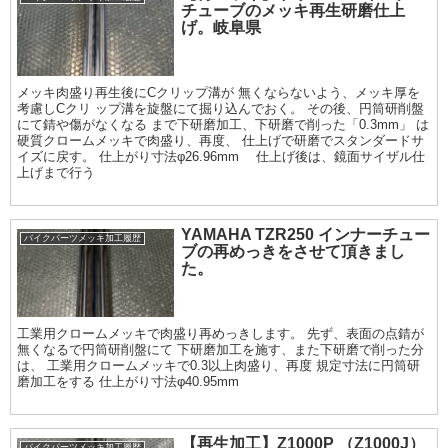
チューブのメッキ再生研磨仕上
げ。岐阜県
メッキ肉盛り再生後にCクリップ溝が 無くならないよう、メッキ厚を
考慮しCクリ ップ溝を旋盤にて掘り込んでおく。 その後、円筒研削盤
にて錆や傷がなくなる まで下研磨加工、下研磨で削った「0.3mm」 は
硬質クロームメッキで肉盛り、再度、 仕上げで研磨でスタンダードサ
イズに戻す。 仕上がり寸法φ26.96mm 仕上げ後は、鏡面サイザル仕
上げまで行う
YAMAHA TZR250 インナーチュー
バイクパーツメッキ加工履歴
ブの再めっきをさせて頂きまし
た。
工業用クロームメッキで肉盛り再めっきします。 先ず、表面の点錆が
無くなるで円筒研削盤にて 下研磨加工を施す、また下研磨で削った分
は、 工業用クロームメッキで0.3以上肉盛り、再度 規定寸法に円筒研
磨加工をする 仕上がり寸法φ40.95mm
【再生加工】Z1000P （Z1000J）
バイクパーツメッキ加工履歴