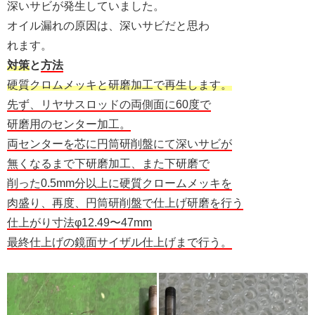
深いサビが発生していました。
オイル漏れの原因は、深いサビだと思わ
れます。
対策
と
方法
硬質クロムメッキと研磨加工で再生します。
先ず、リヤサスロッドの両側面に60度で
研磨用のセンター加工。
両センターを芯に円筒研削盤にて深いサビが
無くなるまで下研磨加工、また下研磨で
削った0.5mm分以上に硬質クロームメッキを
肉盛り、再度、円筒研削盤で仕上げ研磨を行う
仕上がり寸法φ12.49〜47mm
最終仕上げの鏡面サイザル仕上げまで行う。