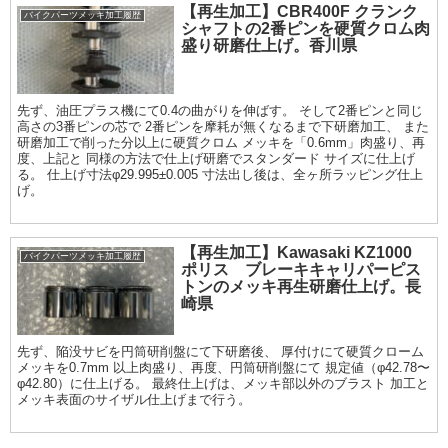
【再生加工】CBR400F クランク
バイクパーツメッキ加工履歴
シャフトの2番ピンを硬質クロム肉
盛り研磨仕上げ。香川県
先ず、油圧プラス機にて0.4の曲がりを伸ばす。 そして2番ピンと同じ
高さの3番ピンの芯で 2番ピンを摩耗が無くなるまで下研磨加工、 また
研磨加工で削った分以上に硬質クロム メッキを「0.6mm」肉盛り、再
度、上記と 同様の方法で仕上げ研磨でスタンダード サイズに仕上げ
る。 仕上げ寸法φ29.995±0.005 寸法出し後は、全ヶ所ラッピング仕上
げ。
【再生加工】Kawasaki KZ1000
バイクパーツメッキ加工履歴
ポリス ブレーキキャリパーピス
トンのメッキ再生研磨仕上げ。長
崎県
先ず、陥没サビを円筒研削盤にて下研磨後、 厚付けにて硬質クローム
メッキを0.7mm 以上肉盛り、再度、円筒研削盤にて 規定値（φ42.78〜
φ42.80）に仕上げる。 最終仕上げは、メッキ部以外のブラスト 加工と
メッキ表面のサイザル仕上げまで行う。