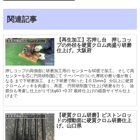
関連記事
【再生加工】芯押し台 押しコッ
産業用機械部品パーツメッキ加工履歴
プの外径を硬質クロム肉盛り研磨
仕上げ。大阪府
押しコップの両側面に研磨加工用の センターを60度で加工。 そして両
センターを芯に円筒研削盤にて テーパーのついた摩耗や擦り傷が無く
なる まで下研磨加工、また下研磨で削った【-0.15mm】 分以上に硬質
クロームメッキを肉盛り、再度、 円筒研削盤で仕上げ研磨を行う。 油
膜分も考慮し仕上がり寸法φ63 +0.37 最終仕上げの鏡面サイザル仕上
げまで
【硬質クロム研磨】ピストンロッ
産業用機械部品パーツメッキ加工履歴
ドの摺動面に硬質クロム研磨仕上
げ。山口県