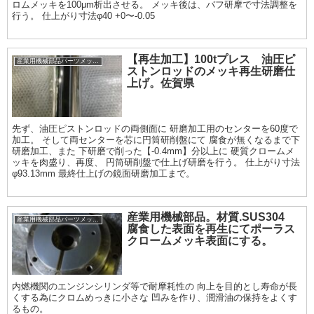
ロムメッキを100μm析出させる。 メッキ後は、バフ研摩で寸法調整を
行う。 仕上がり寸法φ40 +0〜-0.05
【再生加工】100tプレス 油圧ピ
産業用機械部品パーツメッキ加工履歴
ストンロッドのメッキ再生研磨仕
上げ。佐賀県
先ず、油圧ピストンロッドの両側面に 研磨加工用のセンターを60度で
加工。 そして両センターを芯に円筒研削盤にて 腐食が無くなるまで下
研磨加工、また 下研磨で削った【-0.4mm】分以上に 硬質クロームメ
ッキを肉盛り、再度、 円筒研削盤で仕上げ研磨を行う。 仕上がり寸法
φ93.13mm 最終仕上げの鏡面研磨加工まで。
産業用機械部品。材質.SUS304
産業用機械部品パーツメッキ加工履歴
腐食した表面を再生にてポーラス
クロームメッキ表面にする。
内燃機関のエンジンシリンダ等で耐摩耗性の 向上を目的とし寿命が長
くする為にクロムめっきに小さな 凹みを作り、潤滑油の保持をよくす
るもの。