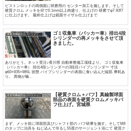
ピストンロッドの両側面に研磨用の センター加工を施します。そして
硬質クロム メッキを径で0.1mm以上肉盛り、仕上げの 研磨でφ7.93f7
に仕上げます。 最終仕上げは鏡面サイザル仕上げまで
ゴミ収集車（パッカー車）排出4段
産業用機械部品パーツメッキ加工履歴
シリンダーの再メッキをさせて頂
きました。
ありがとう。ネット受注♪香川県 自動車整備工場様より。 ゴミ収集車
（パッカー車） 排出4段シリンダーの3段目パイプシリンダー 寸法
φ60×935×985L 状態 パイプシリンダーの表面に食い込んだ縦筋 摩耗あ
り。 異物が噛...
【硬質クロム＋バフ】真鍮製球面
産業用機械部品パーツメッキ加工履歴
部品の表面を硬質クロムメッキバ
フ仕上げ。宮城県
まず、メッキ前に球面部及びシャフト部の バフ研摩を施す。そしてM8
のタップに治具を ねじ込んで吊るし55度のサージェント浴にて 硬質ク