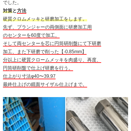
でした。
対策
と
方法
硬質クロムメッキと研磨加工をします。
先ず、プランジャーの両側面に研磨加工用
のセンターを60度で加工。
そして両センターを芯に円筒研削盤にて下研磨
加工、また下研磨で削った【-0.85mm】
分以上に硬質クロームメッキを肉盛り、再度、
円筒研削盤で仕上げ研磨を行う。
仕上がり寸法φ40〜39.97
最終仕上げの鏡面サイザル仕上げまで。