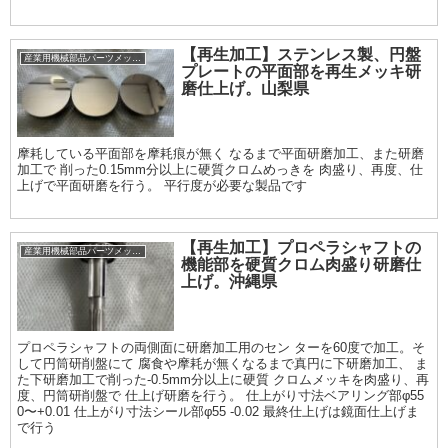
【再生加工】ステンレス製、円盤
産業用機械部品パーツメッキ加工履歴
プレートの平面部を再生メッキ研
磨仕上げ。山梨県
摩耗している平面部を摩耗痕が無く なるまで平面研磨加工、また研磨
加工で 削った0.15mm分以上に硬質クロムめっきを 肉盛り、再度、仕
上げで平面研磨を行う。 平行度が必要な製品です
【再生加工】プロペラシャフトの
産業用機械部品パーツメッキ加工履歴
機能部を硬質クロム肉盛り研磨仕
上げ。沖縄県
プロペラシャフトの両側面に研磨加工用のセン ターを60度で加工。そ
して円筒研削盤にて 腐食や摩耗が無くなるまで真円に下研磨加工、 ま
た下研磨加工で削った-0.5mm分以上に硬質 クロムメッキを肉盛り、再
度、円筒研削盤で 仕上げ研磨を行う。 仕上がり寸法ベアリング部φ55
0〜+0.01 仕上がり寸法シール部φ55 -0.02 最終仕上げは鏡面仕上げま
で行う