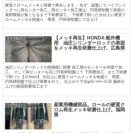
硬質クロームメッキと研磨で再生します。 先ず、旋盤にてパイプシリ
ンダーに両センター加工。両センター加工後は、円筒研削盤で表面の
真鱈模様が無くなるまで下研磨加工。 下研磨で削った分以上に硬質ク
ロームメッキを肉盛り、再度、円筒研削盤にて仕上げ
【メッキ再生】HONDA 船外機
産業用機械部品パーツメッキ加工履歴
用 油圧シリンダーロッドの表面
をメッキ再生研磨仕上げ。広島県
油圧シリンダーロッドの両側面に研磨 加工用のセンターを60度で加
工。 そして両センターを芯に円筒研削盤にて 下研磨加工、また下研磨
で削った【-0.5mm】 分以上に硬質クロームメッキを肉盛り、再度、
円筒研削盤で仕上げ研磨を行う。 仕上がり寸法φ16 +0〜-0.02 最終仕
上げの鏡面研磨加工まで
産業用機械部品。ロールの硬質ク
産業用機械部品パーツメッキ加工履歴
ロム再生メッキ研磨仕上げ。福岡
県