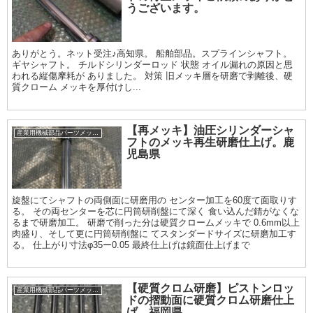
うございます。
ありがとう。ネット受注♪高知県。 船舶部品。スプラインシャフト。
ギヤシャフト。 チルドシリンダーロッド 状態 オイル漏れの原因と思
われる縦傷摩耗が ありました。 対策 旧メッキ層を研磨で剥離後、硬
質クローム メッキを厚付けし...
【再メッキ】油圧シリンダーシャ
産業用機械部品パーツメッキ加工履歴
フトのメッキ再生研磨仕上げ。鹿
児島県
旋盤にてシャフトの両側面に研磨用の センター加工を60度て面取りす
る。 その両センターを芯に円筒研削盤にて深く 食い込んだ錆がなくな
るまで研磨加工。 研磨で削った分は硬質クロームメッキで 0.6mm以上
肉盛り、そして更に円筒研削盤に てスタンダードサイズに研磨加工す
る。 仕上がり寸法φ35ー0.05 最終仕上げは鏡面仕上げまで
【硬質クロム研磨】ピストンロッ
産業用機械部品パーツメッキ加工履歴
ドの摺動面に硬質クロム研磨仕上
げ。福岡県