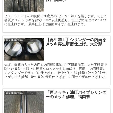
ピストンロッドの両側面に研磨用の センター加工を施します。そして
硬質クロム メッキを径で0.1mm以上肉盛り、仕上げの 研磨でφ7.93f7
に仕上げます。 最終仕上げは鏡面サイザル仕上げまで。
【再生加工】シリンダーの内面を
産業用機械部品パーツメッキ加工履歴
メッキ再生研磨仕上げ。大分県
先ず、縦筋の入った内面を内面研削盤にて 下研磨加工、また下研磨で
削った-0.3mm 以上に硬質クロムメッキを肉盛り、再度、 内面研磨に
てスタンダードサイズに仕上げる。 仕上がり寸法φ140 +0〜+0.04 仕
上がり寸法φ160 +0〜+0.04 最終仕上げは、内面サイザル仕上げまで。
「再メッキ」油圧パイプシリンダ
産業用機械部品パーツメッキ加工履歴
ーのメッキ修理。福岡県