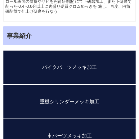
ロール表面の腐食やサビを円筒研削盤 にて下研磨加工、また下研磨で
削った-0.4 -0.8分以上に肉盛り硬質クロムめっきを 施し、再度、円筒
研削盤で仕上げ研磨を行なう
事業紹介
バイクパーツメッキ加工
重機シリンダーメッキ加工
車パーツメッキ加工