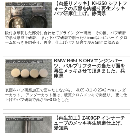
【肉盛りメッキ】KH250 シフトフ
バイクパーツメッキ加工履歴
ォークの爪部を肉盛り再生メッキ
バフ研摩仕上げ。静岡県
段付き摩耗した部分に合わせてグライン ダー研磨、その後、バフ研磨
で形状形成下研磨、 また下バフ研磨で削った0.5mm以上にハード クロ
ームめっきを肉盛り、再度、仕上げバフ 研磨で厚み5mmに収める
BMW R65LS OHVエンジンパー
バイクパーツメッキ加工履歴
ツ、バルブリフターの当たり面を
再生メッキさせて頂きました。兵
庫県
表面をバフ研磨加工で面をだしながら、 -0.05 -0.1 -0.25×2 mmアンダ
ーカット、 アンダーカット後は、硬質クロムメッキで肉盛り、 更に仕
上げのバフ研磨で高さ45±0.05とした
【再生加工】Z400GP インナーチ
バイクパーツメッキ加工履歴
ューブのメッキ再生研磨仕上げ。
愛知県