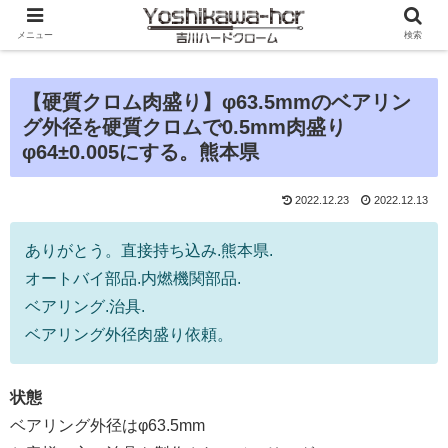
メニュー
検索
【硬質クロム肉盛り】φ63.5mmのベアリン
グ外径を硬質クロムで0.5mm肉盛り
φ64±0.005にする。熊本県
2022.12.23
2022.12.13
ありがとう。直接持ち込み.熊本県.
オートバイ部品.内燃機関部品.
ベアリング.治具.
ベアリング外径肉盛り依頼。
状態
ベアリング外径はφ63.5mm