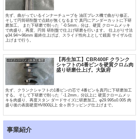
先ず、曲がっているインナーチューブを 油圧プレス機で曲がり修正。
そして円筒研削盤で点錆が無くなるまで 真円にアンダーカットに下研
磨加工。 また下研磨で削った「-0.5mm」分は、硬質 クロームメッキ
で肉盛り、再度、円筒 研削盤で仕上げ研磨を行います。 仕上がり寸法
φ34.94〜96mm 最終仕上げば、スライド性向上として鏡面 サイザル仕
上げまで行う。
【再生加工】CBR400F クランク
バイクパーツメッキ加工履歴
シャフトの4番ピンを硬質クロム肉
盛り研磨仕上げ。大阪府
先ず、クランクシャフトの1番ピンの芯で 4番ピンを真円に下研磨加工
する。 そして下研磨で削った「-1.2mm」分以上に 硬質クロームメッ
キを肉盛り、再度スタン ダードサイズに研磨加工。φ29.995±0.005 肉
盛り後の表面硬度HV800以上 全ヶ所ラッピング仕上げまで。
事業紹介