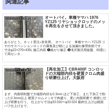
関連記事
オートバイ。車種ヤマハ 1976
バイクパーツメッキ加工履歴
YZ125 リヤショックロッドのメッ
キ再生をさせて頂きました。
ありがとう。ネット受注♪奈良県。 オートバイ 車種ヤマハ YZ125 リ
ヤのサスペンションロッドの腐食及び錆による油漏れ修理依頼です。
寸法φ22×270×435L 施工内容 ❶曲がり修正 ❷滝沢製汎用旋盤、60度に
て両センタ...
【再生加工】CBR400F コンロッ
バイクパーツメッキ加工履歴
ドの大端部内径を硬質クロム肉盛
り研磨仕上げ。大阪府
まず、内面研削盤で大端部内径を0.3mm ほど下加工、また下加工で削
った0.3mm以上 硬質クロムメッキで肉盛り、更に内面研磨で 精密に仕
上げ研磨を行う。 仕上がり寸法φ33.016〜φ33.024 最終仕上げは鏡面
バフ仕上げまで。