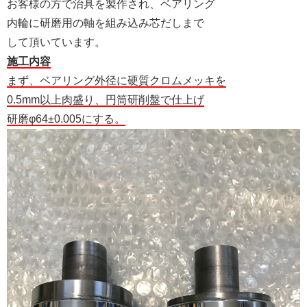
お客様の方で治具を製作され、ベアリング
内輪に研磨用の軸を組み込み芯だしまで
して頂いています。
施工内容
まず、ベアリング外径に硬質クロムメッキを
0.5mm以上肉盛り、円筒研削盤で仕上げ
研磨φ64±0.005にする。