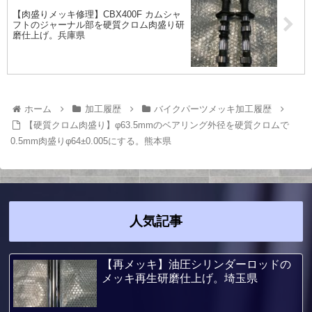
【肉盛りメッキ修理】CBX400F カムシャ
フトのジャーナル部を硬質クロム肉盛り研
磨仕上げ。兵庫県
ホーム
加工履歴
バイクパーツメッキ加工履歴
【硬質クロム肉盛り】φ63.5mmのベアリング外径を硬質クロムで
0.5mm肉盛りφ64±0.005にする。熊本県
人気記事
【再メッキ】油圧シリンダーロッドの
メッキ再生研磨仕上げ。埼玉県