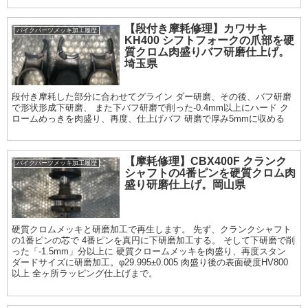
【段付き摩耗修理】カワサキ
バイクパーツメッキ加工履歴
KH400 シフトフォークの爪部を硬
質クロム肉盛りバフ研磨仕上げ。
埼玉県
段付き摩耗した部分に合わせてグライン ダー研磨、その後、バフ研磨
で形状形成下研磨、 また下バフ研磨で削った-0.4mm以上にハード ク
ロームめっきを肉盛り、再度、仕上げバフ 研磨で厚み5mmに収める
【摩耗修理】CBX400F クランク
バイクパーツメッキ加工履歴
シャフトの4番ピンを硬質クロム肉
盛り研磨仕上げ。岡山県
硬質クロムメッキと研磨加工で再生します。 先ず、クランクシャフト
の1番ピンの芯で 4番ピンを真円に下研磨加工する。 そして下研磨で削
った「-1.5mm」分以上に 硬質クロームメッキを肉盛り、再度スタン
ダードサイズに研磨加工。φ29.995±0.005 肉盛り後の表面硬度HV800
以上 全ヶ所ラッピング仕上げまで。