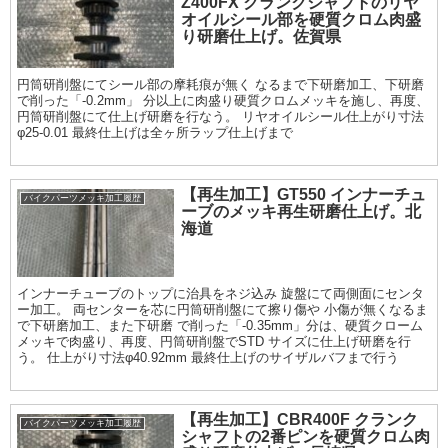
Z400FX クランクシャフトのリヤ
オイルシール部を硬質クロム肉盛
り研磨仕上げ。佐賀県
円筒研削盤にてシール部の摩耗痕が無く なるまで下研磨加工、下研磨
で削った「-0.2mm」 分以上に肉盛り硬質クロムメッキを施し、再度、
円筒研削盤にて仕上げ研磨を行なう。 リヤオイルシール仕上がり寸法
φ25-0.01 最終仕上げは全ヶ所ラップ仕上げまで
【再生加工】GT550 インナーチュ
バイクパーツメッキ加工履歴
ーブのメッキ再生研磨仕上げ。北
海道
インナーチューブのトップに治具をネジ込み 旋盤にて両側面にセンタ
ー加工。 両センターを芯に円筒研削盤にて擦り傷や 小傷が無くなるま
で下研磨加工、また下研磨 で削った「-0.35mm」分は、硬質クローム
メッキで肉盛り、再度、円筒研削盤でSTD サイズに仕上げ研磨を行
う。 仕上がり寸法φ40.92mm 最終仕上げのサイザルバフまで行う
【再生加工】CBR400F クランク
バイクパーツメッキ加工履歴
シャフトの2番ピンを硬質クロム肉