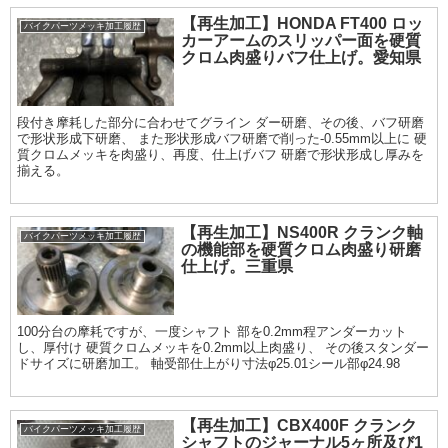
【再生加工】HONDA FT400 ロッ
バイクパーツメッキ加工履歴
カーアームのスリッパー面を硬質
クロム肉盛りバフ仕上げ。愛知県
段付き摩耗した部分に合わせてグライン ダー研磨、その後、バフ研磨
で形状形成下研磨、 また形状形成バフ研磨で削った-0.55mm以上に 硬
質クロムメッキを肉盛り、再度、仕上げバフ 研磨で形状形成し厚みを
揃える。
【再生加工】NS400R クランク軸
バイクパーツメッキ加工履歴
の機能部を硬質クロム肉盛り研磨
仕上げ。三重県
100分台の摩耗ですが、一度シャフト 部を0.2mm程アンダーカット
し、厚付け 硬質クロムメッキを0.2mm以上肉盛り、 その後スタンダー
ドサイズに研磨加工。 軸受部仕上がり寸法φ25.01シール部φ24.98
【再生加工】CBX400F クランク
バイクパーツメッキ加工履歴
シャフトのジャーナル5ヶ所及び1