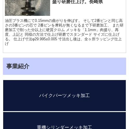
盛り研磨仕上げ。長崎県
油圧プラス機にて0.15mmの曲がりを伸ばす。 そして2番ピンと同じ高
さの3番ピンの芯で 2番ピンを摩耗が無くなるまで下研磨加工、 また研
磨加工で削った分以上に硬質クロム メッキを「1.1mm」肉盛り、再
度、上記と 同様の方法で仕上げ研磨でスタンダード サイズに仕上げ
る。 仕上げ寸法φ29.995±0.005 寸法出し後は、全ヶ所ラッピング仕上
げ
事業紹介
バイクパーツメッキ加工
重機シリンダーメッキ加工