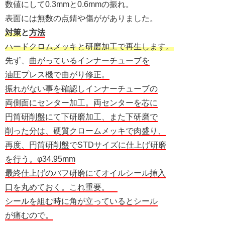
数値にして0.3mmと0.6mmの振れ。
表面には無数の点錆や傷ががありました。
対策
と
方法
ハードクロムメッキと研磨加工で再生します。
先ず、
曲がっているインナーチューブを
油圧プレス機で曲がり修正。
振れがない事を確認しインナーチューブの
両側面にセンター加工。両センターを芯に
円筒研削盤にて下研磨加工、また下研磨で
削った分は、硬質クロームメッキで肉盛り、
再度、円筒研削盤でSTDサイズに仕上げ研磨
を行う。φ34.95mm
最終仕上げのバフ研磨にてオイルシール挿入
口を丸めておく。これ重要。
シールを組む時に角が立っているとシール
が痛むので。