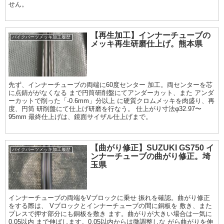
せん。
【再生加工】インナーチューブの
バイクパーツメッキ加工履歴
メッキ再生研磨仕上げ。熊本県
先ず、インナーチューブの両端に60度センター 加工。両センターを芯
に点錆ががなくなる まで円筒研削盤にてアンダーカット、また アンダ
ーカットで削った「-0.6mm」分以上 に硬質クロムメッキを肉盛り、再
度、円筒 研削盤にて仕上げ研磨を行なう。 仕上がり寸法φ32.97〜
95mm 最終仕上げは、鏡面サイザル仕上げまで。
【曲がり修正】SUZUKI GS750 イ
バイクパーツメッキ加工履歴
ンナーチューブの曲がり修正。埼
玉県
インナーチューブの両端をVブロックに乗せ 振れを確認。曲がり修正
をする際は、 Vブロックとインナーチューブの間に銅板を 敷き、また
プレスで押す部分にも銅板を敷き ます。曲がりが大きい場合は一気に
0.05以内 まで伸ばします。0.05以内からは微調整しな がら曲がりを伸