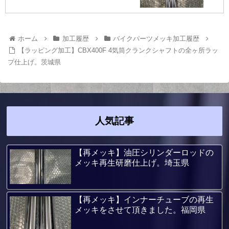
ホーム
加工履歴
バイクパーツメッキ加工履歴
【ラッピング加工】CBX400F 4気筒クランクシャフトの全ヶ所ラッ
プ仕上げ。茨城県
人気記事
【再メッキ】油圧シリンダーロッドの
メッキ再生研磨仕上げ。埼玉県
【再メッキ】インナーチューブの再生
メッキをさせて頂きました。福岡県