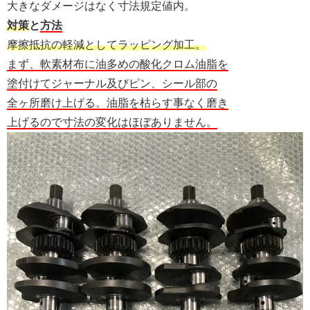
大きなダメージはなく寸法規定値内。
対策
と
方法
摩擦抵抗の軽減としてラッピング加工。
まず、軟素材布に油多めの酸化クロム油脂を
塗付けてジャーナル及びピン、シール部の
全ヶ所磨け上げる。油脂を枯らす事なく磨き
上げるので寸法の変化はほぼありません。