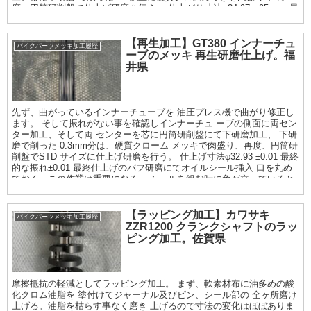
度、円筒研削盤で仕上げ研磨を行う。 仕上がり寸法φ34.97〜95mm. 最
終仕上げは鏡面サイザル仕上げまで。
【再生加工】GT380 インナーチュ
バイクパーツメッキ加工履歴
ーブのメッキ 再生研磨仕上げ。福
井県
先ず、曲がっているインナーチューブを 油圧プレス機で曲がり修正し
ます。 そして振れがない事を確認しインナーチュ ーブの側面に両セン
ター加工、そして両 センターを芯に円筒研削盤にて下研磨加工、 下研
磨で削った-0.3mm分は、硬質クローム メッキで肉盛り、再度、円筒研
削盤でSTD サイズに仕上げ研磨を行う。 仕上げ寸法φ32.93 ±0.01 最終
的な振れ±0.01 最終仕上げのバフ研磨にてオイルシール挿入 口を丸め
ておく。この作業は重要になる。 シールを組む時に角が立っていると
シール が痛むので。
【ラッピング加工】カワサキ
バイクパーツメッキ加工履歴
ZZR1200 クランクシャフトのラッ
ピング加工。佐賀県
摩擦抵抗の軽減としてラッピング加工。 まず、軟素材布に油多めの酸
化クロム油脂を 塗付けてジャーナル及びピン、シール部の 全ヶ所磨け
上げる。油脂を枯らす事なく磨き 上げるので寸法の変化はほぼありま