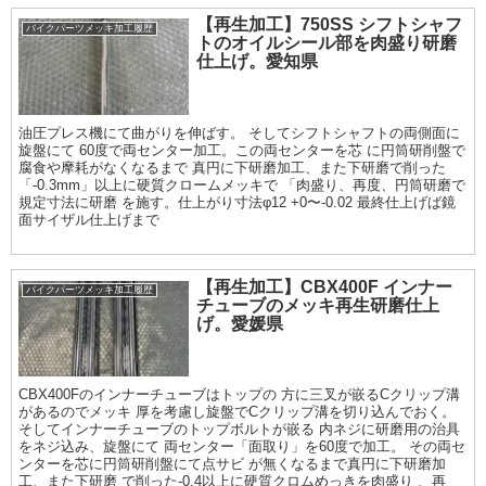
【再生加工】750SS シフトシャフ
バイクパーツメッキ加工履歴
トのオイルシール部を肉盛り研磨
仕上げ。愛知県
油圧プレス機にて曲がりを伸ばす。 そしてシフトシャフトの両側面に
旋盤にて 60度で両センター加工。この両センターを芯 に円筒研削盤で
腐食や摩耗がなくなるまで 真円に下研磨加工、また下研磨で削った
「-0.3mm」以上に硬質クロームメッキで 「肉盛り、再度、円筒研磨で
規定寸法に研磨 を施す。仕上がり寸法φ12 +0〜-0.02 最終仕上げば鏡
面サイザル仕上げまで
【再生加工】CBX400F インナー
バイクパーツメッキ加工履歴
チューブのメッキ再生研磨仕上
げ。愛媛県
CBX400Fのインナーチューブはトップの 方に三叉が嵌るCクリップ溝
があるのでメッキ 厚を考慮し旋盤でCクリップ溝を切り込んでおく。
そしてインナーチューブのトップボルトが嵌る 内ネジに研磨用の治具
をネジ込み、旋盤にて 両センター「面取り」を60度で加工。 その両セ
ンターを芯に円筒研削盤にて点サビ が無くなるまで真円に下研磨加
工、また下研磨 で削った-0.4以上に硬質クロムめっきを肉盛り 、再