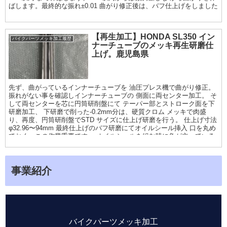
ばします。最終的な振れ±0.01 曲がり修正後は、バフ仕上げをしました
【再生加工】HONDA SL350 イン
バイクパーツメッキ加工履歴
ナーチューブのメッキ再生研磨仕
上げ。鹿児島県
先ず、曲がっているインナーチューブを 油圧プレス機で曲がり修正。
振れがない事を確認しインナーチューブの 側面に両センター加工。 そ
して両センターを芯に円筒研削盤にて テーパー部とストローク面を下
研磨加工、 下研磨で削った-0.2mm分は、硬質クロム メッキで肉盛
り、再度、円筒研削盤でSTD サイズに仕上げ研磨を行う。 仕上げ寸法
φ32.96〜94mm 最終仕上げのバフ研磨にてオイルシール挿入 口を丸め
ておく。この作業重要です。 オイルシールを組む時に角が立っている
と シールが痛むので。
事業紹介
バイクパーツメッキ加工