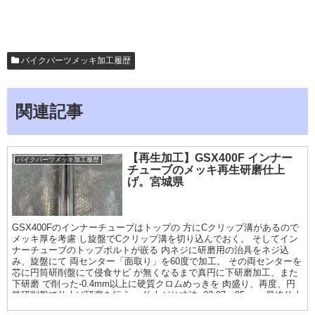
バイクパーツメッキ加工履歴
関連記事
【再生加工】GSX400F インナー
バイクパーツメッキ加工履歴
チューブのメッキ再生研磨仕上
げ。宮城県
GSX400Fのインナーチューブはトップの 方にCクリップ溝があるので
メッキ厚を考慮 し旋盤でCクリップ溝を切り込んでおく。 そしてイン
ナーチューブのトップボルトが嵌る 内ネジに研磨用の治具をネジ込
み、旋盤にて 両センター「面取り」を60度で加工。 その両センターを
芯に円筒研削盤にて侵食サビ が無くなるまで真円に下研磨加工、また
下研磨 で削った-0.4mm以上に硬質クロムめっきを 肉盛り、再度、円
筒研削盤で仕上げ研磨を行う。 仕上がり寸法φ32.97〜95mm. 最終仕上
げは鏡面サイザル仕上げまで。