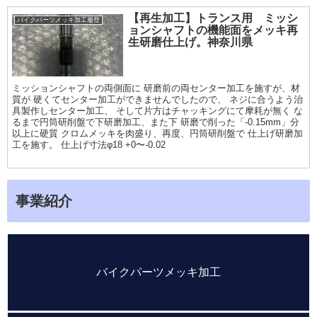
【再生加工】トランス用 ミッシ
バイクパーツメッキ加工履歴
ョンシャフトの機能面をメッキ再
生研磨仕上げ。神奈川県
ミッションシャフトの両側面に 研磨前の両センター加工を施すが、材
質が 硬くてセンター加工ができませんでしたので、 ネジに合うよう治
具製作しセンター加工、 そして片方はチャッキングにて摩耗が無く な
るまで円筒研削盤で下研磨加工、また下 研磨で削った「-0.15mm」分
以上に硬質 クロムメッキを肉盛り、再度、円筒研削盤で 仕上げ研磨加
工を施す。 仕上げ寸法φ18 +0〜-0.02
事業紹介
バイクパーツメッキ加工