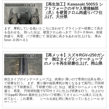
【再生加工】Kawasaki 500SS シ
バイクパーツメッキ加工履歴
フトフォークのギヤ入替接触部
（爪）を硬質クロム肉盛りバフ仕
上げ。大分県
まず、摩耗している低いところに合わせて グラインダー研磨にて高さ
を合わせる。 削った分は、硬質クロムめっきで「0.2〜 0.9mm」前後
肉盛り、再度、バフ研磨にて 規定値に高さをあわせ仕上げる。 厚み
5mm -0.05〜-0.1
【再メッキ】スズキRGV-r250ガン
バイクパーツメッキ加工履歴
マ 倒立タイプインナーチューブ
のメッキ再生研磨仕上げ。岡山県
倒立タイプのインナーチューブは、肉厚が 薄いので専用の治具を用い
て研磨を行う。 まず、擦り傷や縦筋摩耗が無くなるまで真円に 円筒研
削盤にて下研磨加工、下研磨で削った 分は、硬質クロームメッキで肉
盛り、再度、 円筒研削盤でSTDサイズに仕上げ研磨を行う。 仕上がり
寸法φφ40.95mm 最終仕上げのバフ研磨にてオイルシール挿入 口を丸
めておく。これ重要。 シールを組む時に角が立っているとシール が
痛むので。