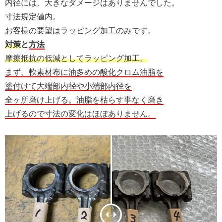
内径には、大きなダメージはありませんでした。
寸法規定値内。
お客様の要望はラッピング加工のみです。
対策
と
方法
摩擦抵抗の低減としてラッピング加工。
まず、軟素材布に油多めの酸化クロム油脂を
塗付けて大端部内径や小端部内径を
全ヶ所磨け上げる。油脂を枯らす事なく磨き
上げるので寸法の変化はほぼありません。