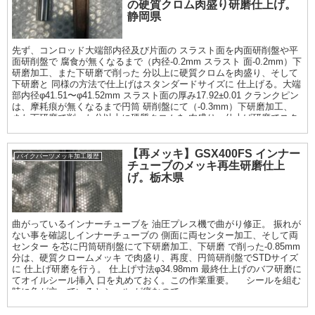
の硬質クロム肉盛り研磨仕上げ。
静岡県
先ず、コンロッド大端部内径及び片面の スラスト面を内面研削盤や平
面研削盤で 腐食が無くなるまで（内径-0.2mm スラスト 面-0.2mm）下
研磨加工、また下研磨で削った 分以上に硬質クロムを肉盛り、そして
下研磨と 同様の方法で仕上げはスタンダードサイズに 仕上げる。大端
部内径φ41.51〜φ41.52mm スラスト面の厚み17.92±0.01 クランクピン
は、摩耗痕が無くなるまで円筒 研削盤にて（-0.3mm）下研磨加工、
また下研磨で削った分以上に硬質クロムを 肉盛り、仕上げ研磨でスタ
ンダードサイズに 仕上げる。仕上がり寸法φ20 0〜+0.005
【再メッキ】GSX400FS インナー
バイクパーツメッキ加工履歴
チューブのメッキ再生研磨仕上
げ。栃木県
曲がっているインナーチューブを 油圧プレス機で曲がり修正。 振れが
ない事を確認しインナーチューブの 側面に両センター加工、そして両
センター を芯に円筒研削盤にて下研磨加工、下研磨 で削った-0.85mm
分は、硬質クロームメッキ で肉盛り、再度、円筒研削盤でSTDサイズ
に 仕上げ研磨を行う。 仕上げ寸法φ34.98mm 最終仕上げのバフ研磨に
てオイルシール挿入 口を丸めておく。この作業重要。 シールを組む
時に角が立っているとシール が痛むので