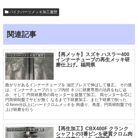
バイクパーツメッキ加工履歴
関連記事
【再メッキ】スズキ ハスラー400
バイクパーツメッキ加工履歴
インナーチューブの再生メッキ研
磨仕上げ。福岡県
曲がりがあるインナーチューブを 油圧プレスで伸ばして修正。 その後
は、インナーチューブのトップ内径 ネジに研磨専用の治具をねじ込
み、そして 円筒研磨用の両センターを旋盤で加工。 両センターを芯に
円筒研削盤でサビが無く なるまで下研磨加工、また下研磨で削った
-0.6mm分以上にハードクロムメッキを 肉盛り、再度、円筒研削盤で仕
上げ研磨を行う
【再生加工】CBX400F クランク
バイクパーツメッキ加工履歴
シャフトの3番ピンを硬質クロム肉