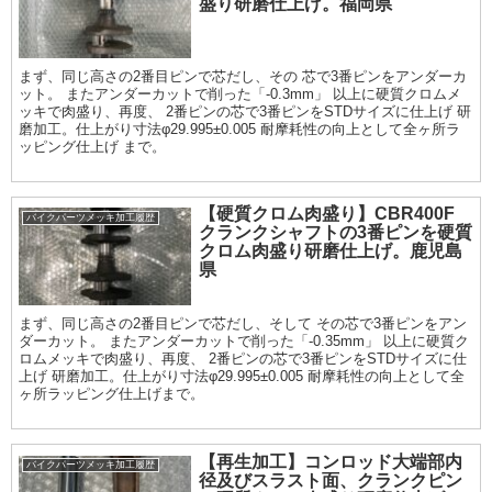
盛り研磨仕上げ。福岡県
まず、同じ高さの2番目ピンで芯だし、その 芯で3番ピンをアンダーカ
ット。 またアンダーカットで削った「-0.3mm」 以上に硬質クロムメ
ッキで肉盛り、再度、 2番ピンの芯で3番ピンをSTDサイズに仕上げ 研
磨加工。仕上がり寸法φ29.995±0.005 耐摩耗性の向上として全ヶ所ラ
ッピング仕上げ まで。
【硬質クロム肉盛り】CBR400F
バイクパーツメッキ加工履歴
クランクシャフトの3番ピンを硬質
クロム肉盛り研磨仕上げ。鹿児島
県
まず、同じ高さの2番目ピンで芯だし、そして その芯で3番ピンをアン
ダーカット。 またアンダーカットで削った「-0.35mm」 以上に硬質ク
ロムメッキで肉盛り、再度、 2番ピンの芯で3番ピンをSTDサイズに仕
上げ 研磨加工。仕上がり寸法φ29.995±0.005 耐摩耗性の向上として全
ヶ所ラッピング仕上げまで。
【再生加工】コンロッド大端部内
バイクパーツメッキ加工履歴
径及びスラスト面、クランクピン