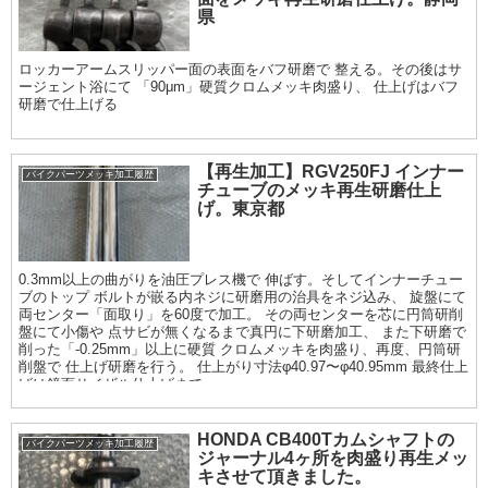
県
ロッカーアームスリッパー面の表面をバフ研磨で 整える。その後はサ
ージェント浴にて 「90μm」硬質クロムメッキ肉盛り、 仕上げはバフ
研磨で仕上げる
【再生加工】RGV250FJ インナー
バイクパーツメッキ加工履歴
チューブのメッキ再生研磨仕上
げ。東京都
0.3mm以上の曲がりを油圧プレス機で 伸ばす。そしてインナーチュー
ブのトップ ボルトが嵌る内ネジに研磨用の治具をネジ込み、 旋盤にて
両センター「面取り」を60度で加工。 その両センターを芯に円筒研削
盤にて小傷や 点サビが無くなるまで真円に下研磨加工、 また下研磨で
削った「-0.25mm」以上に硬質 クロムメッキを肉盛り、再度、円筒研
削盤で 仕上げ研磨を行う。 仕上がり寸法φ40.97〜φ40.95mm 最終仕上
げは鏡面サイザル仕上げまで
HONDA CB400Tカムシャフトの
バイクパーツメッキ加工履歴
ジャーナル4ヶ所を肉盛り再生メッ
キさせて頂きました。