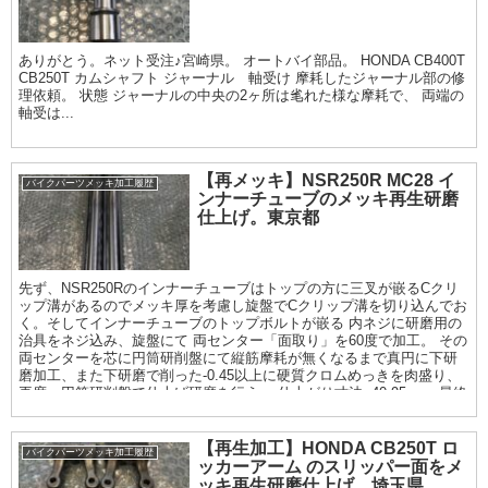
ありがとう。ネット受注♪宮崎県。 オートバイ部品。 HONDA CB400T
CB250T カムシャフト ジャーナル 軸受け 摩耗したジャーナル部の修
理依頼。 状態 ジャーナルの中央の2ヶ所は毟れた様な摩耗で、 両端の
軸受は...
【再メッキ】NSR250R MC28 イ
バイクパーツメッキ加工履歴
ンナーチューブのメッキ再生研磨
仕上げ。東京都
先ず、NSR250Rのインナーチューブはトップの方に三叉が嵌るCクリ
ップ溝があるのでメッキ厚を考慮し旋盤でCクリップ溝を切り込んでお
く。そしてインナーチューブのトップボルトが嵌る 内ネジに研磨用の
治具をネジ込み、旋盤にて 両センター「面取り」を60度で加工。 その
両センターを芯に円筒研削盤にて縦筋摩耗が無くなるまで真円に下研
磨加工、また下研磨で削った-0.45以上に硬質クロムめっきを肉盛り、
再度、円筒研削盤で仕上げ研磨を行う。 仕上がり寸法φ40.95mm. 最終
仕上げは鏡面サイザル仕上げまで。
【再生加工】HONDA CB250T ロ
バイクパーツメッキ加工履歴
ッカーアーム のスリッパー面をメ
ッキ再生研磨仕上げ。埼玉県