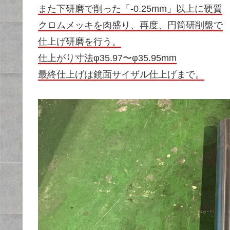
また下研磨で削った「-0.25mm」以上に硬質
クロムメッキを肉盛り、再度、円筒研削盤で
仕上げ研磨を行う。
仕上がり寸法φ35.97〜φ35.95mm
最終仕上げは鏡面サイザル仕上げまで。