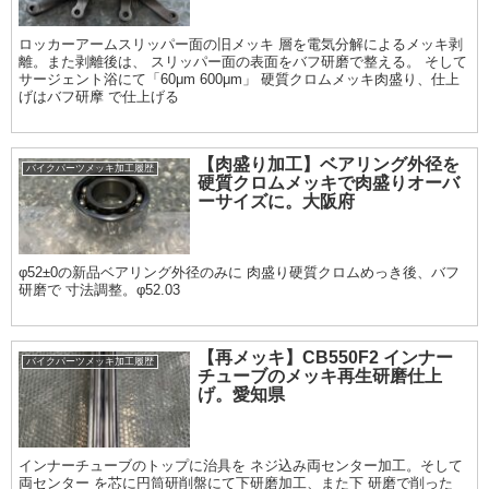
ロッカーアームスリッパー面の旧メッキ 層を電気分解によるメッキ剥
離。また剥離後は、 スリッパー面の表面をバフ研磨で整える。 そして
サージェント浴にて「60μm 600μm」 硬質クロムメッキ肉盛り、仕上
げはバフ研摩 で仕上げる
【肉盛り加工】ベアリング外径を
バイクパーツメッキ加工履歴
硬質クロムメッキで肉盛りオーバ
ーサイズに。大阪府
φ52±0の新品ベアリング外径のみに 肉盛り硬質クロムめっき後、バフ
研磨で 寸法調整。φ52.03
【再メッキ】CB550F2 インナー
バイクパーツメッキ加工履歴
チューブのメッキ再生研磨仕上
げ。愛知県
インナーチューブのトップに治具を ネジ込み両センター加工。そして
両センター を芯に円筒研削盤にて下研磨加工、また下 研磨で削った