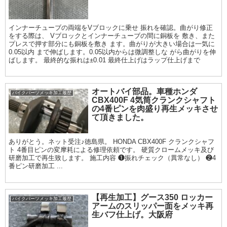
インナーチューブの両端をVブロックに乗せ 振れを確認。曲がり修正
をする際は、 Vブロックとインナーチューブの間に銅板を 敷き、また
プレスで押す部分にも銅板を敷き ます。曲がりが大きい場合は一気に
0.05以内 まで伸ばします。0.05以内からは微調整しな がら曲がりを伸
ばします。 最終的な振れは±0.01 最終仕上げはラップ仕上げまで
オートバイ部品。車種ホンダ
バイクパーツメッキ加工履歴
CBX400F 4気筒クランクシャフト
の4番ピンを肉盛り再生メッキさせ
て頂きました。
ありがとう。ネット受注♪徳島県。 HONDA CBX400F クランクシャフ
ト 4番目ピンの変摩耗による修理依頼です。 硬質クロームメッキ及び
研磨加工で再生致します。 施工内容 ❶振れチェック（異常なし） ❷4
番ピン研磨加工 ...
【再生加工】グース350 ロッカー
バイクパーツメッキ加工履歴
アームのスリッパー面をメッキ再
生バフ仕上げ。大阪府