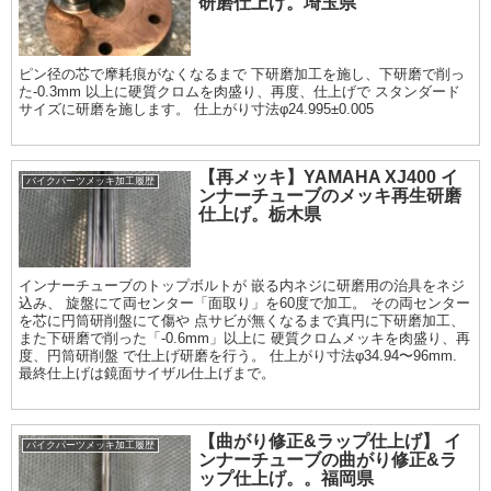
研磨仕上げ。埼玉県
ピン径の芯で摩耗痕がなくなるまで 下研磨加工を施し、下研磨で削っ
た-0.3mm 以上に硬質クロムを肉盛り、再度、仕上げで スタンダード
サイズに研磨を施します。 仕上がり寸法φ24.995±0.005
【再メッキ】YAMAHA XJ400 イ
バイクパーツメッキ加工履歴
ンナーチューブのメッキ再生研磨
仕上げ。栃木県
インナーチューブのトップボルトが 嵌る内ネジに研磨用の治具をネジ
込み、 旋盤にて両センター「面取り」を60度で加工。 その両センター
を芯に円筒研削盤にて傷や 点サビが無くなるまで真円に下研磨加工、
また下研磨で削った「-0.6mm」以上に 硬質クロムメッキを肉盛り、再
度、円筒研削盤 で仕上げ研磨を行う。 仕上がり寸法φ34.94〜96mm.
最終仕上げは鏡面サイザル仕上げまで。
【曲がり修正&ラップ仕上げ】 イ
バイクパーツメッキ加工履歴
ンナーチューブの曲がり修正&ラ
ップ仕上げ。。福岡県