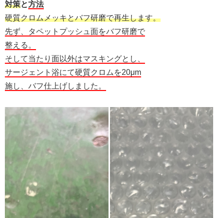
対策
と
方法
硬質クロムメッキとバフ研磨で再生します。
先ず、タペットプッシュ面をバフ研磨で
整える。
そして当たり面以外はマスキングとし、
サージェント浴にて硬質クロムを20μm
施し、バフ仕上げしました。