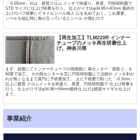
「-0.65mm」分は、硬質クロム メッキで肉盛り、再度、円筒研削盤で
STD サイズに仕上げ研磨を行う。 仕上がり寸法φ34.95〜97mm 最終仕
上げのバフ研磨にてオイルシール挿入 口を丸めておく。これ重要。
シールを組む時に角が立っているとシール が痛むので
【再生加工】TLM220R インナー
バイクパーツメッキ加工履歴
チューブのメッキ再生研磨仕上
げ。神奈川県
まず、旋盤にてインナーチューブの両側面に 両センター「面取り」を
60度で加工。 その両センターを芯に円筒研削盤にて点錆や メッキ剥が
れが無くなるまで真円に下研磨加工、 また下研磨で削った「-0.3mm」
以上に硬質 クロムメッキを肉盛り、再度、円筒研削盤で 仕上げ研磨を
行う。仕上がり寸法φ34.96〜94mm最終仕上げは鏡面サイザル仕上げ
まで。
事業紹介