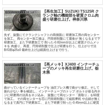
【再生加工】SUZUKI TS125R ク
バイクパーツメッキ加工履歴
ランク軸の機能部を硬質クロム肉
盛り研磨仕上げ。神奈川県
先ず、旋盤にてクランクシャフトの両側面に 研磨加工用の両センター
を加工。 両センター加工後は、円筒研削盤にて腐食が 無くなるまで下
研磨加工、また下研磨加工で 削った-0.82mm分以上に硬質クロムメッ
キを 肉盛り、再度、円筒研削盤で仕上げ研磨を行う。仕上がり寸法
B/G部φ25±0 最終仕上げは鏡面仕上げまで行う。
【再メッキ】XJ400 インナーチュ
バイクパーツメッキ加工履歴
ーブのメッキ再生研磨仕上げ。栃
木県
曲がっているインナーチューブを 油圧プレス機で曲がり修正。そして
振れがない 事を確認し、インナーチューブのトップ ボルトが嵌る内ネ
ジに研磨用の治具をネジ込み、 旋盤にて両センター「面取り」を60度
で加工。 その両センターを芯に円筒研削盤にて縦筋摩耗 や点錆が無く
なるまで真円に下研磨加工、 また下研磨で削った-0.45mm以上に硬質