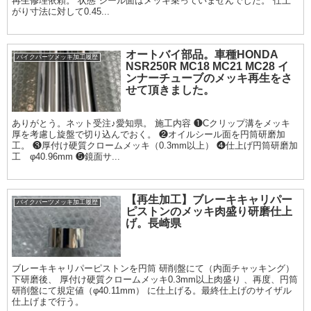
再生修理依頼。 状態 シール面はメッキ乗っていませんでした。 仕上
がり寸法に対して0.45...
オートバイ部品。車種HONDA
バイクパーツメッキ加工履歴
NSR250R MC18 MC21 MC28 イ
ンナーチューブのメッキ再生をさ
せて頂きました。
ありがとう。ネット受注♪愛知県。 施工内容 ❶Cクリップ溝をメッキ
厚を考慮し旋盤で切り込んでおく。 ❷オイルシール面を円筒研磨加
工。 ❸厚付け硬質クロームメッキ（0.3mm以上） ❹仕上げ円筒研磨加
工 φ40.96mm ❺鏡面サ...
【再生加工】ブレーキキャリパー
バイクパーツメッキ加工履歴
ピストンのメッキ肉盛り研磨仕上
げ。長崎県
ブレーキキャリパーピストンを円筒 研削盤にて（内面チャッキング）
下研磨後、 厚付け硬質クロームメッキ0.3mm以上肉盛り 、再度、円筒
研削盤にて規定値（φ40.11mm） に仕上げる。最終仕上げのサイザル
仕上げまで行う。