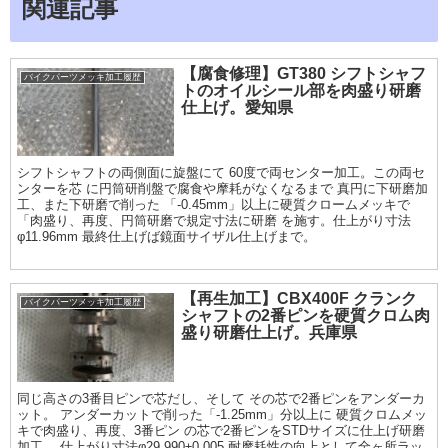
関連記事
【腐食修理】GT380 シフトシャフ
バイクパーツメッキ加工履歴
トのオイルシール部を肉盛り研磨
仕上げ。愛知県
シフトシャフトの両側面に旋盤にて 60度で両センター加工。この両セ
ンターを芯 に円筒研削盤で腐食や摩耗がなくなるまで 真円に下研磨加
工、また下研磨で削った 「-0.45mm」以上に硬質クロームメッキで
「肉盛り、再度、円筒研磨で規定寸法に研磨 を施す。仕上がり寸法
φ11.96mm 最終仕上げば鏡面サイザル仕上げまで。
【再生加工】CBX400F クランク
バイクパーツメッキ加工履歴
シャフトの2番ピンを硬質クロム肉
盛り研磨仕上げ。兵庫県
同じ高さの3番目ピンで芯だし、そして その芯で2番ピンをアンダーカ
ット。 アンダーカットで削った「-1.25mm」分以上に 硬質クロムメッ
キで肉盛り、再度、3番ピン の芯で2番ピンをSTDサイズに仕上げ研磨
加工。 仕上がり寸法φ29.990±0.005 耐摩耗性の向上として全ヶ所ラッ