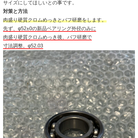
サイズにしてほしいとの事です。
対策と方法
肉盛り硬質クロムめっきとバフ研磨をします。
先ず、φ52±0の新品ベアリング外径のみに
肉盛り硬質クロムめっき後、バフ研磨で
寸法調整。φ52.03