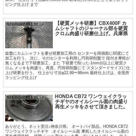
ピング仕上げ まで
【硬質メッキ研磨】CBX400F カ
バイクパーツメッキ加工履歴
ムシャフトのジャーナル部を硬質
クロム肉盛り研磨仕上げ。兵庫県
旋盤にカムシャフトを乗せ研磨加工用の センターを両側面に60度にて
加工を行う。 次に、そのセンターを利用し円筒研削盤で 段付き摩耗が
無くなるまで下研磨加工、また 下研磨で削った-1mm分以上に硬質ク
ロム メッキを肉盛り、再度、円筒研削盤にて スタンダードサイズに仕
上げ研磨を行う。 仕上がり寸法φ22.99〜98mm 最終仕上げは、全箇所
ラッピング仕上げ
HONDA CB72 ワンウェイクラッ
バイクパーツメッキ加工履歴
チギヤのオイルシール面の肉盛り
再生メッキをさせて頂きました。
ありがとう。ネット受注♪神奈川県。 オートバイ部品。HONDA CB72
ワンウェイクラッチギヤ オイルシール面 摩耗したオイルシール面の