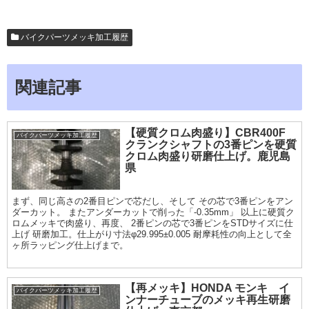
バイクパーツメッキ加工履歴
関連記事
【硬質クロム肉盛り】CBR400F
バイクパーツメッキ加工履歴
クランクシャフトの3番ピンを硬質
クロム肉盛り研磨仕上げ。鹿児島
県
まず、同じ高さの2番目ピンで芯だし、そして その芯で3番ピンをアン
ダーカット。 またアンダーカットで削った「-0.35mm」 以上に硬質ク
ロムメッキで肉盛り、再度、 2番ピンの芯で3番ピンをSTDサイズに仕
上げ 研磨加工。仕上がり寸法φ29.995±0.005 耐摩耗性の向上として全
ヶ所ラッピング仕上げまで。
【再メッキ】HONDA モンキ イ
バイクパーツメッキ加工履歴
ンナーチューブのメッキ再生研磨