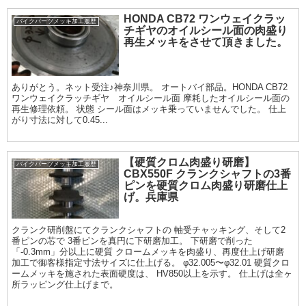
HONDA CB72 ワンウェイクラッ
バイクパーツメッキ加工履歴
チギヤのオイルシール面の肉盛り
再生メッキをさせて頂きました。
ありがとう。ネット受注♪神奈川県。 オートバイ部品。HONDA CB72
ワンウェイクラッチギヤ オイルシール面 摩耗したオイルシール面の
再生修理依頼。 状態 シール面はメッキ乗っていませんでした。 仕上
がり寸法に対して0.45...
【硬質クロム肉盛り研磨】
バイクパーツメッキ加工履歴
CBX550F クランクシャフトの3番
ピンを硬質クロム肉盛り研磨仕上
げ。兵庫県
クランク研削盤にてクランクシャフトの 軸受チャッキング、そして2
番ピンの芯で 3番ピンを真円に下研磨加工。 下研磨で削った
「-0.3mm」分以上に硬質 クロームメッキを肉盛り、再度仕上げ研磨
加工で御客様指定寸法サイズに仕上げる。 φ32.005〜φ32.01 硬質クロ
ームメッキを施された表面硬度は、 HV850以上を示す。 仕上げは全ヶ
所ラッピング仕上げまで。