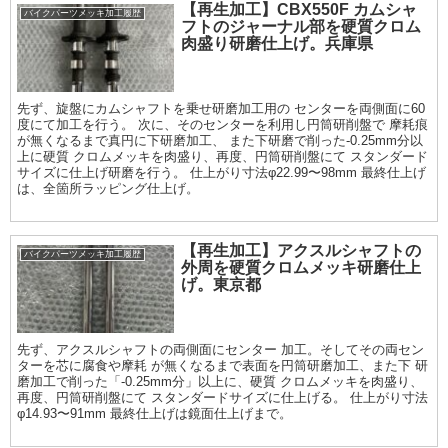
【再生加工】CBX550F カムシャ
バイクパーツメッキ加工履歴
フトのジャーナル部を硬質クロム
肉盛り研磨仕上げ。兵庫県
先ず、旋盤にカムシャフトを乗せ研磨加工用の センターを両側面に60
度にて加工を行う。 次に、そのセンターを利用し円筒研削盤で 摩耗痕
が無くなるまで真円に下研磨加工、 また下研磨で削った-0.25mm分以
上に硬質 クロムメッキを肉盛り、再度、円筒研削盤にて スタンダード
サイズに仕上げ研磨を行う。 仕上がり寸法φ22.99〜98mm 最終仕上げ
は、全箇所ラッピング仕上げ。
【再生加工】アクスルシャフトの
バイクパーツメッキ加工履歴
外周を硬質クロムメッキ研磨仕上
げ。東京都
先ず、アクスルシャフトの両側面にセンター 加工。そしてその両セン
ターを芯に腐食や摩耗 が無くなるまで表面を円筒研磨加工、また下 研
磨加工で削った「-0.25mm分」以上に、硬質 クロムメッキを肉盛り、
再度、円筒研削盤にて スタンダードサイズに仕上げる。 仕上がり寸法
φ14.93〜91mm 最終仕上げは鏡面仕上げまで。