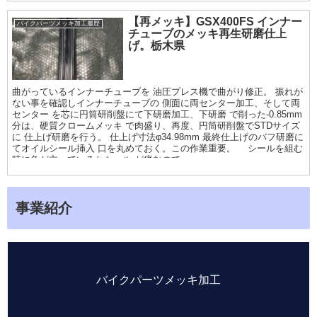
【再メッキ】GSX400FS インナー
バイクパーツメッキ加工履歴
チューブのメッキ再生研磨仕上
げ。栃木県
曲がっているインナーチューブを 油圧プレス機で曲がり修正。 振れが
ない事を確認しインナーチューブの 側面に両センター加工、そして両
センター を芯に円筒研削盤にて下研磨加工、下研磨 で削った-0.85mm
分は、硬質クロームメッキ で肉盛り、再度、円筒研削盤でSTDサイズ
に 仕上げ研磨を行う。 仕上げ寸法φ34.98mm 最終仕上げのバフ研磨に
てオイルシール挿入 口を丸めておく。この作業重要。 シールを組む
時に角が立っているとシール が痛むので
事業紹介
バイクパーツメッキ加工