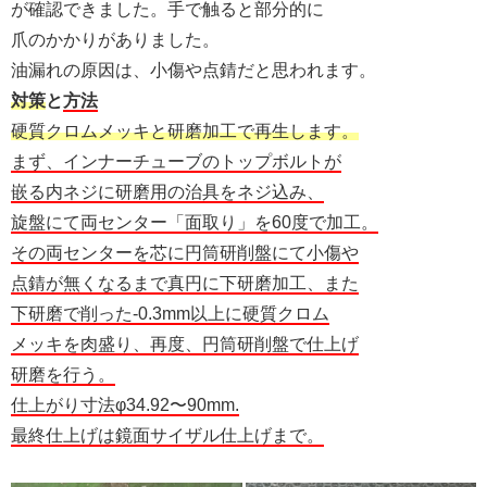
が確認できました。手で触ると部分的に
爪のかかりがありました。
油漏れの原因は、小傷や点錆だと思われます。
対策
と
方法
硬質クロムメッキと研磨加工で再生します。
まず、インナーチューブのトップボルトが
嵌る内ネジに研磨用の治具をネジ込み、
旋盤にて両センター「面取り」を60度で加工。
その両センターを芯に円筒研削盤にて小傷や
点錆が無くなるまで真円に下研磨加工、また
下研磨で削った-0.3mm以上に硬質クロム
メッキを肉盛り、再度、円筒研削盤で仕上げ
研磨を行う。
仕上がり寸法φ34.92〜90mm.
最終仕上げは鏡面サイザル仕上げまで。