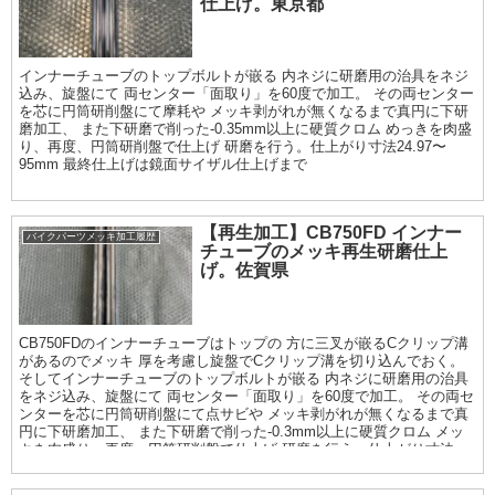
仕上げ。東京都
インナーチューブのトップボルトが嵌る 内ネジに研磨用の治具をネジ
込み、旋盤にて 両センター「面取り」を60度で加工。 その両センター
を芯に円筒研削盤にて摩耗や メッキ剥がれが無くなるまで真円に下研
磨加工、 また下研磨で削った-0.35mm以上に硬質クロム めっきを肉盛
り、再度、円筒研削盤で仕上げ 研磨を行う。仕上がり寸法24.97〜
95mm 最終仕上げは鏡面サイザル仕上げまで
【再生加工】CB750FD インナー
バイクパーツメッキ加工履歴
チューブのメッキ再生研磨仕上
げ。佐賀県
CB750FDのインナーチューブはトップの 方に三叉が嵌るCクリップ溝
があるのでメッキ 厚を考慮し旋盤でCクリップ溝を切り込んでおく。
そしてインナーチューブのトップボルトが嵌る 内ネジに研磨用の治具
をネジ込み、旋盤にて 両センター「面取り」を60度で加工。 その両セ
ンターを芯に円筒研削盤にて点サビや メッキ剥がれが無くなるまで真
円に下研磨加工、 また下研磨で削った-0.3mm以上に硬質クロム メッ
キを肉盛り、再度、円筒研削盤で仕上げ 研磨を行う。仕上がり寸法
φ34.97〜95mm. 最終仕上げは鏡面サイザル仕上げまで。