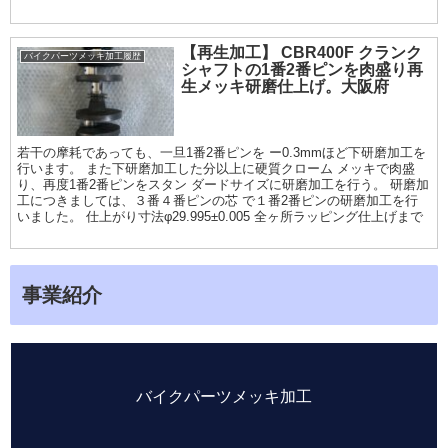
【再生加工】 CBR400F クランク
バイクパーツメッキ加工履歴
シャフトの1番2番ピンを肉盛り再
生メッキ研磨仕上げ。大阪府
若干の摩耗であっても、一旦1番2番ピンを ー0.3mmほど下研磨加工を
行います。 また下研磨加工した分以上に硬質クローム メッキで肉盛
り、再度1番2番ピンをスタン ダードサイズに研磨加工を行う。 研磨加
工につきましては、３番４番ピンの芯 で１番2番ピンの研磨加工を行
いました。 仕上がり寸法φ29.995±0.005 全ヶ所ラッピング仕上げまで
事業紹介
バイクパーツメッキ加工