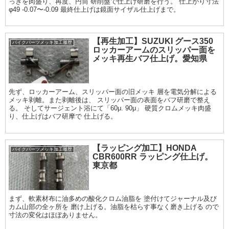
っきを肉盛り、再度、円筒 研削盤で仕上げ研磨を行う。 仕上がり寸法
φ49 -0.07〜-0.09 最終仕上げは鏡面サイザル仕上げまで。
【再生加工】SUZUKI グース350
バイクパーツメッキ加工履歴
ロッカーアームのスリッパー面を
メッキ再生バフ仕上げ。愛知県
先ず、ロッカーアーム、スリッパー面の旧メッキ 層を電気分解による
メッキ剥離。また剥離後は、 スリッパー面の表面をバフ研磨で整え
る。 そしてサージェント浴にて「60μ. 90μ」 硬質クロムメッキ肉盛
り、仕上げはバフ研摩で 仕上げる。
【ラッピング加工】HONDA
バイクパーツメッキ加工履歴
CBR600RR ラッピング仕上げ。
東京都
まず、軟素材布に油多めの酸化クロム油脂を 塗付けてジャーナル及び
カム山部の全ヶ所を 磨け上げる。油脂を枯らす事なく磨き上げる ので
寸法の変化はほぼありません。