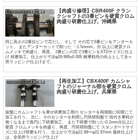
【肉盛り修理】CBR400F クラン
バイクパーツメッキ加工履歴
クシャフトの3番ピンを硬質クロム
肉盛り研磨仕上げ。沖縄県
同じ高さの2番目ピンで芯だし、そして その芯で3番ピンをアンダーカ
ット。 またアンダーカットで削った「-1.5mmm」分 以上に硬質クロ
ムメッキで肉盛り、再度、 2番ピンの芯で3番ピンをSTDサイズに仕上
げ 研磨加工。仕上がり寸法φ29.995±0.005 耐摩耗性の向上として全ヶ
所ラッピング仕上げまで。
【再生加工】CBX400F カムシャ
バイクパーツメッキ加工履歴
フトのジャーナル部を硬質クロム
肉盛り研磨仕上げ。兵庫県
旋盤にカムシャフトを乗せ研磨加工用の センターを両側面に60度にて
加工を行う。 次に、そのセンターを利用し円筒研削盤で 段付き摩耗が
無くなるまで真円に下研磨加工、 また下研磨で削った-0.2mm分以上に
硬質 クロムメッキを肉盛り、再度、円筒研削盤にて スタンダードサイ
ズに仕上げ研磨を行う。 仕上がり寸法φ22.99〜φ22.97mm 最終仕上げ
は、全箇所ラッピング仕上げ