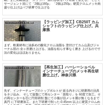
サージェント浴にて「2個は160μ」 「2個は250μ」硬質クロムメッキ肉
盛り仕上げはバフ研摩で仕上げる
【ラッピング加工】CB250T カム
バイクパーツメッキ加工履歴
シャフトのラッピング仕上げ。兵
庫県
まず、軟素材布に油多めの酸化クロム油脂を 塗付けてカム山及びジャ
ーナル部の 全ヶ所磨け上げる。油脂を枯らす事なく磨き 上げるので寸
法の変化はほぼありません
【再生加工】ハーレーショベル
バイクパーツメッキ加工履歴
インナーチューブのメッキ再生研
磨仕上げ。神奈川県
先ず、インナーチューブのトップボルトが 嵌る内ネジに研磨用の治具
をネジ込み、 そして旋盤にて両センター「面取り」を 60度で加工。そ
の両センターを芯に円筒研削 盤にて小傷が旧メッキ層が無くなるまで
真円 に下研磨加工、また下研磨で削った-0.45mm 以上に硬質クロムめ