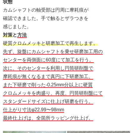
状態
カムシャフトの軸受部は円周に摩耗痕が
確認できました。手で触るとザラつきを
感じました。
対策
と
方法
硬質クロムメッキと研磨加工で再生します。
先ず、旋盤にカムシャフトを乗せ研磨加工用の
センターを両側面に60度にて加工を行う。
次に、そのセンターを利用し円筒研削盤で
摩耗痕が無くなるまで真円に下研磨加工、
また下研磨で削った-0.25mm分以上に硬質
クロムメッキを肉盛り、再度、円筒研削盤にて
スタンダードサイズに仕上げ研磨を行う。
仕上がり寸法φ22.99〜98mm
最終仕上げは、全箇所ラッピング仕上げ。