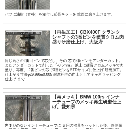
バフに油脂（青棒）を添付し延長キットを 鏡面に磨き上げます。
【再生加工】CBX400F クランク
バイクパーツメッキ加工履歴
シャフトの3番ピンを硬質クロム肉
盛り研磨仕上げ。大阪府
同じ高さの2番目ピンで芯だし、その 芯で3番ピンをアンダーカット。
またアンダーカットで削った「-0.6mm」 以上に硬質クロムメッキで肉
盛り、再度、 2番ピンの芯で3番ピンをSTDサイズに仕上げ 研磨加工。
仕上がり寸法φ29.995±0.005 耐摩耗性の向上として全ヶ所ラッピング
仕上げ まで
【再メッキ】BMW 100rs インナ
バイクパーツメッキ加工履歴
ーチューブのメッキ再生研磨仕上
げ。愛知県
内ネジのないインナーチューブに 専用の治具をセットした後、両側面