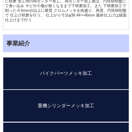
に研磨 加工用の両センター加工。 両センター加工後は、円筒研削盤に
て食い込み サビや小傷が無くなるまで下研磨加工、また 下研磨加工で
削った-0.6mm分以上に硬質 クロムメッキを肉盛り、再度、円筒研削盤
で 仕上げ研磨を行う。 仕上がり寸法φ38.44〜46mm 最終仕上げは鏡面
仕上げまで行う
事業紹介
バイクパーツメッキ加工
重機シリンダーメッキ加工