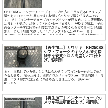
CB1100RCのインナーチューブはトップの 方に三叉が嵌るCクリップ
溝があるのでメッキ 厚を考慮し旋盤でCクリップ溝を切り込んでお
く。 そしてインナーチューブのトップボルトが嵌る 内ネジに研磨用の
治具をネジ込み、旋盤にて 両センター「面取り」を60度で加工。 その
両センターを芯に円筒研削盤にて点サビ が無くなるまで真円に下研磨
加工、また下研磨 で削った「Cクリップ溝付近は-0.15mm 他は
-0.5mm」以上に硬質クロムめっきを肉盛り、 再度、円筒研削盤で仕上
げ研磨を行う。 仕上がり寸法φ38.97〜95mm. 最終仕上げは鏡面サイザ
ル仕上げまで。
【再生加工】カワサキ KH250SS
バイクパーツメッキ加工履歴
シフトフォークのギヤ入れ替え接
触部を硬質クロム肉盛りバフ仕上
げ。静岡県
まず、摩耗している低いところに合わせて グラインダー研磨にて高さ
を合わせる。 削った分は、硬質クロムメッキで0.5mm 前後肉盛り、再
度、バフ研磨にて規定値 に高さをあわせ仕上げる。 厚み5mm
0〜-0.05
【再生加工】インナーチューブの
バイクパーツメッキ加工履歴
メッキ再生研磨仕上げ。福岡県。