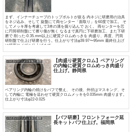
まず、インナーチューブのトップボルトが嵌る 内ネジに研磨用の治具
をネジ込み、そして 旋盤にて両センター「面取り」を60度で加工。 そ
してメッキ厚を考慮して3本の溝を掘り込んで おく。 両センターを芯
に円筒研削盤にて擦り傷が無く なるまで真円に下研磨加工、また下研
磨で 削った-0.35.mm以上に硬質クロムめっきを 肉盛り、再度、円筒
研削盤で仕上げ研磨を行う。仕上がり寸法φ39.97〜95mm 最終仕上げ
は鏡面サイザル仕上げまで。
【肉盛り硬質クロム】ベアリング
バイクパーツメッキ加工履歴
の内輪に硬質クロムめっき肉盛り
仕上げ。静岡県
ベアリング内輪の焼けをバフで整え、 その後、外径はマスキング、そ
して内輪に 電極を這わせて硬質クロムメッキを0.035mm 肉盛ります。
仕上がり寸法φ22-0.025
【バフ研磨】フロントフォーク延
バイクパーツメッキ加工履歴
長キットバフ仕上げ。福岡県