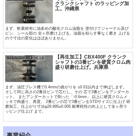
クランクシャフト のラッピング加
工。沖縄県
まず、軟素材布に油多めの酸化クロム油脂を 塗付けてジャーナル及び
ピン、シール部の 全ヶ所磨け上げる。油脂を枯らす事なく磨き 上げる
ので寸法の変化はほぼありません。
【再生加工】CBX400F クランク
バイクパーツメッキ加工履歴
シャフトの3番ピンを硬質クロム肉
盛り研磨仕上げ。兵庫県
まず、油圧プレス機で0.4mmの曲がりを ±0.01以内まで伸ばします。
そして同じ高さの2番目ピンで芯だし、その 芯で3番ピンをアンダーカ
ット。 またアンダーカットで削った「-0.6mm」 以上に硬質クロムメ
ッキで肉盛り、再度、 2番ピンの芯で3番ピンをSTDサイズに仕上げ 研
磨加工。仕上がり寸法φ29.995±0.005 耐摩耗性の向上として全ヶ所ラ
ッピング仕上げ まで。
事業紹介