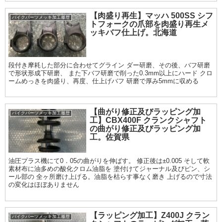
【肉盛り再生】マッハ 500SS シフ
バイクパーツメッキ加工履歴
トフォークの爪部を肉盛り再生メ
ッキバフ仕上げ。北海道
段付き摩耗した部分に合わせてグライン ダー研磨、その後、バフ研磨
で形状形成下研磨、 また下バフ研磨で削った0.3mm以上にハード クロ
ームめっきを肉盛り、再度、仕上げバフ 研磨で厚み5mmに収める
【曲がり修正及びラッピング加
バイクパーツメッキ加工履歴
工】CBX400F クランクシャフト
の曲がり修正及びラッピング加
工。佐賀県
油圧プラス機にて0．05の曲がりを伸ばす。 修正後は±0.005 そして軟
素材布に油多めの酸化クロム油脂を 塗付けてジャーナル及びピン、シ
ール部の 全ヶ所磨け上げる。油脂を枯らす事なく磨き 上げるので寸法
の変化はほぼありません
【ラッピング加工】Z400J クラン
バイクパーツメッキ加工履歴