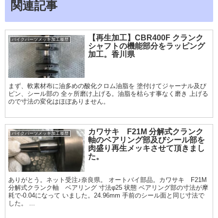
関連記事
【再生加工】CBR400F クランク
バイクパーツメッキ加工履歴
シャフトの機能部分をラッピング
加工。香川県
まず、軟素材布に油多めの酸化クロム油脂を 塗付けてジャーナル及び
ピン、シール部の 全ヶ所磨け上げる。油脂を枯らす事なく磨き 上げる
ので寸法の変化はほぼありません。
カワサキ F21M 分解式クランク
バイクパーツメッキ加工履歴
軸のベアリング部及びシール部を
肉盛り再生メッキさせて頂きまし
た。
ありがとう。ネット受注♪奈良県。 オートバイ部品。カワサキ F21M
分解式クランク軸 ベアリング 寸法φ25 状態 ベアリング部の寸法が摩
耗で-0.04になって いました。24.96mm 手前のシール面と同じ寸法で
した。 ...