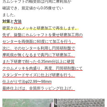
カムシャフトの軸受部は円周に摩耗痕が
確認でき、規定値から0.05痩せてい
ました。
対策
と
方法
硬質クロムメッキと研磨加工で再生します。
先ず、旋盤にカムシャフトを乗せ研磨加工用の
センターを両側面に60度にて加工を行う。
次に、そのセンターを利用し円筒研削盤で
摩耗痕が無くなるまで真円に下研磨加工、
また下研磨で削った-0.35mm分以上に硬質
クロムメッキを肉盛り、再度、円筒研削盤にて
スタンダードサイズに仕上げ研磨を行う。
仕上がり寸法φ22.99〜98mm
最終仕上げは、全箇所ラッピング仕上げ。