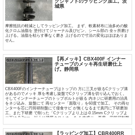
クシャフトのラッピング加工。茨
城県
摩擦抵抗の軽減としてラッピング加工。 まず、軟素材布に油多めの酸
化クロム油脂を 塗付けてジャーナル及びピン、シール部の 全ヶ所磨け
上げる。油脂を枯らす事なく磨き 上げるので寸法の変化はほぼありま
せん。
【再メッキ】CBX400F インナー
バイクパーツメッキ加工履歴
チューブのメッキ再生研磨仕上
げ。静岡県
CBX400Fのインナーチューブはトップの 方に三叉が嵌るCクリップ溝
があるのでメッキ 厚を考慮し旋盤でCクリップ溝を切り込んでおく。
そしてインナーチューブのトップボルトが嵌る 内ネジに研磨用の治具
をネジ込み、旋盤にて 両センター「面取り」を60度で加工。 その両セ
ンターを芯に円筒研削盤にて侵食サビ が無くなるまで真円に下研磨加
工、また下研磨 で削った「Cクリップより上は-0.15mm Cクリ ップよ
り下は-0.7mm」以上に硬質クロムめっき を肉盛り、再度、円筒研削盤
で仕上げ研磨を行う。 仕上がり寸法φ34.95mm. 最終仕上げは鏡面サイ
ザル仕上げまで
【ラッピング加工】CBR400RR
バイクパーツメッキ加工履歴