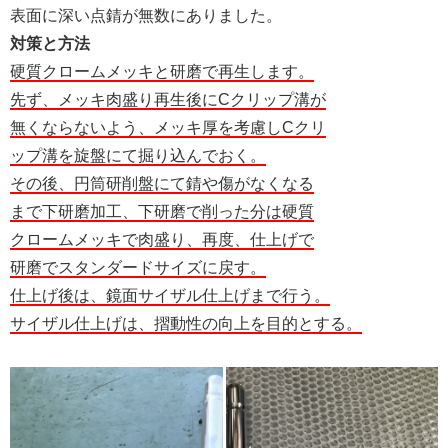
表面に深い点錆が無数にありました。
対策と方法
硬質クロームメッキと研磨で再生します。
先ず、メッキ肉盛り再生後にCクリップ溝が
無くならないよう、メッキ厚を考慮しCクリ
ップ溝を旋盤にて掘り込んでおく。
その後、円筒研削盤にて錆や傷がなくなる
まで下研磨加工、下研磨で削った分は硬質
クロームメッキで肉盛り、再度、仕上げで
研磨でスタンダードサイズに戻す。
仕上げ後は、鏡面サイザル仕上げまで行う。
サイザル仕上げは、摺動性の向上を目的とする。