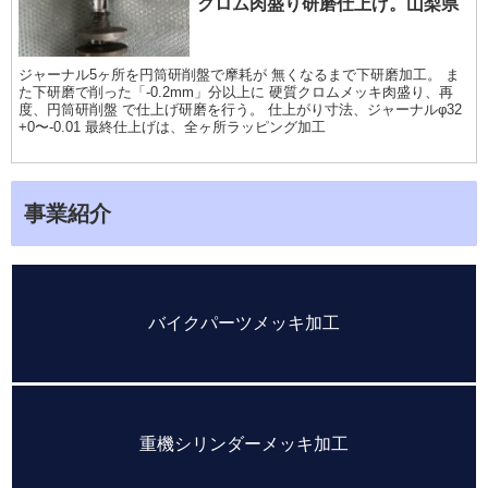
クロム肉盛り研磨仕上げ。山梨県
ジャーナル5ヶ所を円筒研削盤で摩耗が 無くなるまで下研磨加工。 ま
た下研磨で削った「-0.2mm」分以上に 硬質クロムメッキ肉盛り、再
度、円筒研削盤 で仕上げ研磨を行う。 仕上がり寸法、ジャーナルφ32
+0〜-0.01 最終仕上げは、全ヶ所ラッピング加工
事業紹介
バイクパーツメッキ加工
重機シリンダーメッキ加工