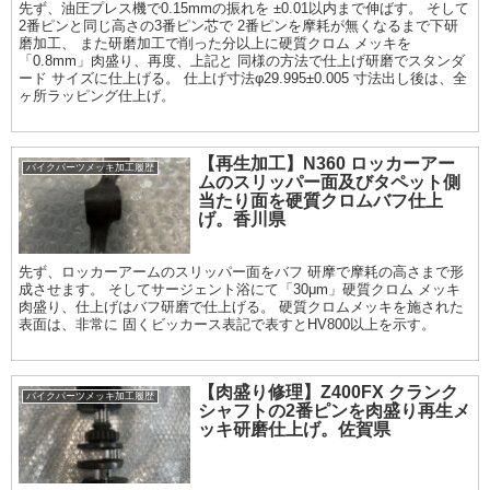
先ず、油圧プレス機で0.15mmの振れを ±0.01以内まで伸ばす。 そして
2番ピンと同じ高さの3番ピン芯で 2番ピンを摩耗が無くなるまで下研
磨加工、 また研磨加工で削った分以上に硬質クロム メッキを
「0.8mm」肉盛り、再度、上記と 同様の方法で仕上げ研磨でスタンダ
ード サイズに仕上げる。 仕上げ寸法φ29.995±0.005 寸法出し後は、全
ヶ所ラッピング仕上げ。
【再生加工】N360 ロッカーアー
バイクパーツメッキ加工履歴
ムのスリッパー面及びタペット側
当たり面を硬質クロムバフ仕上
げ。香川県
先ず、ロッカーアームのスリッパー面をバフ 研摩で摩耗の高さまで形
成させます。 そしてサージェント浴にて「30μm」硬質クロム メッキ
肉盛り、仕上げはバフ研磨で仕上げる。 硬質クロムメッキを施された
表面は、非常に 固くビッカース表記で表すとHV800以上を示す。
【肉盛り修理】Z400FX クランク
バイクパーツメッキ加工履歴
シャフトの2番ピンを肉盛り再生メ
ッキ研磨仕上げ。佐賀県