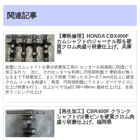
関連記事
【摩耗修理】HONDA CBX400F
バイクパーツメッキ加工履歴
カムシャフトのジャーナル部を硬
質クロム肉盛り研磨仕上げ。兵庫
県
旋盤にカムシャフトを乗せ研磨加工用の センターを両側面に60度にて
加工を行う。 次に、そのセンターを利用し円筒研削盤で 摩耗痕が無く
なるまで下研磨加工、また下研磨 で削った-0.3〜-0.7.mm分以上に硬質
クロム メッキを肉盛り、再度、円筒研削盤にてスタン ダードサイズに
仕上げ研磨を行う。 仕上がり寸法φ22.99〜98mm 最終仕上げは、全箇
所ラッピング仕上げ
【再生加工】CBR400F クランク
バイクパーツメッキ加工履歴
シャフトの2番ピンを硬質クロム肉
盛り研磨仕上げ。福岡県