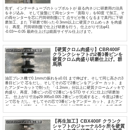
先ず、インナーチューブのトップボルトが 嵌る内ネジに研磨用の治具
をネジ込み、 そして旋盤にて両センター「面取り」を60度 で加工。そ
の両センターを芯に円筒研削盤にて 点サビが無くなるまで真円に下研
磨加工、また 下研磨で削った-0.3mm以上に硬質クロムめっき を肉盛
り、再度、円筒研削盤で仕上げ研磨を行う。仕上がり寸法φ41
-0.03〜-0.05 最終仕上げは鏡面サイザル仕上げまで。
【硬質クロム肉盛り】CBR400F
バイクパーツメッキ加工履歴
クランクシャフトの2番3番ピンを
硬質クロム肉盛り研磨仕上げ。群
馬県
油圧プレス機で0.1mmの振れを±0.01 まで伸ばす。そして同じ高さの3
番目ピンで 芯をだし、そしてその芯で2番ピンをアンダー カット、ま
たアンダーカットで削った 「-1.2mm」分以上に硬質クロームメッキで
肉盛り、再度、3番ピンの芯で2番ピンをSTD サイズに仕上げ研磨加
工。 仕上がり寸法φ29.995±0.005 2番ピンが完成すると、今度は2番ピ
ンで芯を だし、そしてその芯で3番ピンをアンダー カット、またアン
ダーカットで削った 「-0.2mm」分以上に硬質クロームメッキで 肉盛
り、再度、2番ピンの芯で3番ピンをSTD サイズに仕上げ研磨加工
【再生加工】CBX400F クランク
バイクパーツメッキ加工履歴
シャフトのジャーナル5ヶ所を硬質