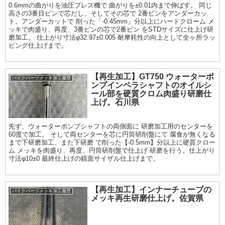
0.6mmの曲がりを油圧プレス機で 曲がりを±0.01内まで伸ばす。 同じ
高さの3番目ピンで芯だし、そしてその芯で 2番ピンをアンダーカッ
ト。アンダーカットで 削った「-0.45mm」分以上にハードクローム メ
ッキで肉盛り、再度、3番ピンの芯で2番ピン をSTDサイズに仕上げ研
磨加工。 仕上がり寸法φ32.97±0.005 耐摩耗性の向上として全ヶ所ラッ
ピング仕上げまで。
【再生加工】GT750 ウォーターポ
バイクパーツメッキ加工履歴
ンプインペラシャフトのオイルシ
ール部を硬質クロム肉盛り研磨仕
上げ。石川県
先ず、ウォーターポンプシャフトの両側面に 研磨加工用のセンターを
60度で加工。 そして両センターを芯に円筒研削盤にて 腐食が無くなる
まで下研磨加工、また下研磨 で削った【-0.5mm】分以上に硬質クロー
ム メッキを肉盛り、再度、円筒研削盤で仕上げ 研磨を行う。仕上がり
寸法φ10±0 最終仕上げの鏡面サイザル仕上げまで。
【再生加工】インナーチューブの
バイクパーツメッキ加工履歴
メッキ再生研磨仕上げ。佐賀県