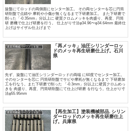
旋盤にてロッドの両側面にセンター加工。 その両センターを芯に円筒
研削盤で点錆や 摩耗や小傷が無くなるまで下研磨加工。 また下研磨で
削った「-0.35mm」分以上に 硬質クロムメッキを肉盛り、再度、円筒
研 磨機で仕上げ研磨を行う。 仕上がり寸法φ34.96〜φ34.64mm 最終仕
上げはサイザル仕上げまで
「再メッキ」油圧シリンダーロッ
農業用機械パーツメッキ加工履歴
ドのメッキ再生研磨仕上げ。石川
県
先ず、旋盤にて油圧シリンダーロッドの両端 に60度でセンター加工。
そのセンターを芯に 円筒研削盤でサビや摩耗が無くなるまで 下研磨加
工を行なう。また下研磨で削った 「-0.3mm」分以上に硬質クロムめっ
きを 肉盛り、再度、円筒研削盤にて仕上げ研磨 を行なう。仕上がり寸
法φ55.95mm
【再生加工】塗装機械部品. シリン
農業用機械パーツメッキ加工履歴
ダーロッドのメッキ再生研磨仕上
げ。兵庫県