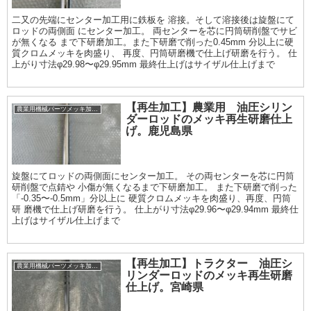
二又の先端にセンター加工用に鉄板を 溶接。そして溶接後は旋盤にて
ロッドの両側面 にセンター加工。 両センターを芯に円筒研削盤でサビ
が無くなる まで下研磨加工。また下研磨で削った0.45mm 分以上に硬
質クロムメッキを肉盛り、 再度、円筒研磨機で仕上げ研磨を行う。 仕
上がり寸法φ29.98〜φ29.95mm 最終仕上げはサイザル仕上げまで
【再生加工】農業用 油圧シリン
農業用機械パーツメッキ加工履歴
ダーロッドのメッキ再生研磨仕上
げ。鹿児島県
旋盤にてロッドの両側面にセンター加工。 その両センターを芯に円筒
研削盤で点錆や 小傷が無くなるまで下研磨加工。 また下研磨で削った
「-0.35〜-0.5mm」分以上に 硬質クロムメッキを肉盛り、再度、円筒
研 磨機で仕上げ研磨を行う。 仕上がり寸法φ29.96〜φ29.94mm 最終仕
上げはサイザル仕上げまで
【再生加工】トラクター 油圧シ
農業用機械パーツメッキ加工履歴
リンダーロッドのメッキ再生研磨
仕上げ。宮崎県