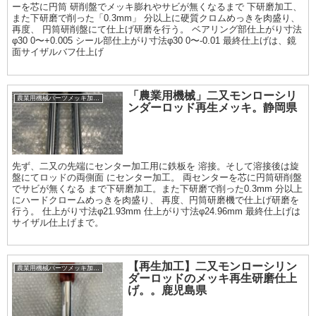
ーを芯に円筒 研削盤でメッキ膨れやサビが無くなるまで 下研磨加工、
また下研磨で削った「0.3mm」 分以上に硬質クロムめっきを肉盛り、
再度、 円筒研削盤にて仕上げ研磨を行う。 ベアリング部仕上がり寸法
φ30 0〜+0.005 シール部仕上がり寸法φ30 0〜-0.01 最終仕上げは、鏡
面サイザルバフ仕上げ
「農業用機械」二又モンローシリ
農業用機械パーツメッキ加工履歴
ンダーロッド再生メッキ。静岡県
先ず、二又の先端にセンター加工用に鉄板を 溶接。そして溶接後は旋
盤にてロッドの両側面 にセンター加工。 両センターを芯に円筒研削盤
でサビが無くなる まで下研磨加工。また下研磨で削った0.3mm 分以上
にハードクロームめっきを肉盛り、 再度、円筒研磨機で仕上げ研磨を
行う。 仕上がり寸法φ21.93mm 仕上がり寸法φ24.96mm 最終仕上げは
サイザル仕上げまで。
【再生加工】二又モンローシリン
農業用機械パーツメッキ加工履歴
ダーロッドのメッキ再生研磨仕上
げ。。鹿児島県