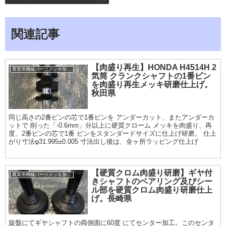
関連記事
【肉盛り再生】HONDA H4514H 2
農業用機械パーツメッキ加工履歴
気筒 クランクシャフトの1番ピン
を肉盛り再生メッキ研磨仕上げ。
秋田県
同じ高さの2番ピンの芯で1番ピンを アンダーカット、またアンダーカ
ットで 削った「-0.6mm」分以上に硬質クローム メッキを肉盛り、再
度、2番ピンの芯で1番 ピンをスタンダードサイズに仕上げ研磨。 仕上
がり寸法φ31.995±0.005 寸法出し後は、全ヶ所ラッピング仕上げ
【硬質クロム肉盛り研磨】ギヤ付
農業用機械パーツメッキ加工履歴
きシャフトのベアリング及びシー
ル部を硬質クロム肉盛り研磨仕上
げ。長崎県
旋盤にてギヤシャフトの両側面に60度 にてセンター加工。このセンタ