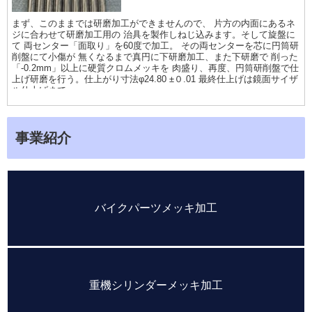
まず、このままでは研磨加工ができませんので、 片方の内面にあるネ
ジに合わせて研磨加工用の 治具を製作しねじ込みます。そして旋盤に
て 両センター「面取り」を60度で加工。 その両センターを芯に円筒研
削盤にて小傷が 無くなるまで真円に下研磨加工、また下研磨で 削った
「-0.2mm」以上に硬質クロムメッキを 肉盛り、再度、円筒研削盤で仕
上げ研磨を行う。仕上がり寸法φ24.80 ±０.01 最終仕上げは鏡面サイザ
ル仕上げまで。
事業紹介
バイクパーツメッキ加工
重機シリンダーメッキ加工