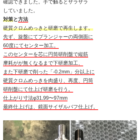
確認できました。手で触るとザラザラ
していました。
対策
と
方法
硬質クロムめっきと研磨で再生します。
先ず、旋盤にてプランジャーの両側面に
60度にてセンター加工。
このセンターを芯に円筒研削盤で縦筋
摩耗がが無くなるまで下研磨加工、
また下研磨で削った「-0.2mm」分以上に
硬質クロムめっきを肉盛り、再度、円筒
研削盤にて仕上げ研磨を行う。
仕上がり寸法φ31.99〜97mm
最終仕上げは、鏡面サイザルバフ仕上げ。