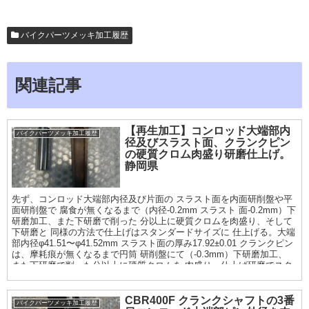
バイクパーツメッキ加工履歴
関連記事
【再生加工】コンロッド大端部内
バイクパーツメッキ加工履歴
径及びスラスト面、クランクピン
の硬質クロム肉盛り研磨仕上げ。
静岡県
先ず、コンロッド大端部内径及び片面の スラスト面を内面研削盤や平
面研削盤で 腐食が無くなるまで（内径-0.2mm スラスト 面-0.2mm）下
研磨加工、また下研磨で削った 分以上に硬質クロムを肉盛り、そして
下研磨と 同様の方法で仕上げはスタンダードサイズに 仕上げる。大端
部内径φ41.51〜φ41.52mm スラスト面の厚み17.92±0.01 クランクピン
は、摩耗痕が無くなるまで円筒 研削盤にて（-0.3mm）下研磨加工、
また下研磨で削った分以上に硬質クロムを 肉盛り、仕上げ研磨でスタ
ンダードサイズに 仕上げる。仕上がり寸法φ20 0〜+0.005
CBR400F クランクシャフトの3番
バイクパーツメッキ加工履歴