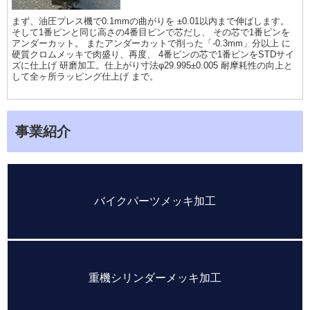
まず、油圧プレス機で0.1mmの曲がりを ±0.01以内まで伸ばします。
そして1番ピンと同じ高さの4番目ピンで芯だし、 その芯で1番ピンを
アンダーカット。 またアンダーカットで削った「-0.3mm」分以上 に
硬質クロムメッキで肉盛り、再度、 4番ピンの芯で1番ピンをSTDサイ
ズに仕上げ 研磨加工。仕上がり寸法φ29.995±0.005 耐摩耗性の向上と
して全ヶ所ラッピング仕上げ まで。
事業紹介
バイクパーツメッキ加工
重機シリンダーメッキ加工