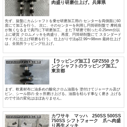
肉盛り研磨仕上げ。兵庫県
先ず、旋盤にカムシャフトを乗せ研磨加工用の センターを両側面に60
度にて加工を行う。 次に、そのセンターを利用し円筒研削盤で 摩耗痕
が無くなるまで真円に下研磨加工、 また下研磨で削った-0.25mm分以
上に硬質 クロムメッキを肉盛り、再度、円筒研削盤にて スタンダード
サイズに仕上げ研磨を行う。 仕上がり寸法φ22.99〜98mm 最終仕上げ
は、全箇所ラッピング仕上げ。
【ラッピング加工】GPZ550 クラ
バイクパーツメッキ加工履歴
ンクシャフトのラッピング加工。
東京都
まず、軟素材布に油多めの酸化クロム油脂を 塗付けてジャーナル及び
ピン、シール部の 全ヶ所磨け上げる。油脂を枯らす事なく磨き 上げる
ので寸法の変化はほぼありません。
カワサキ マッハ 250SS 500SS
バイクパーツメッキ加工履歴
750SS シフトフォーク 爪へ肉盛
り再生メッキ