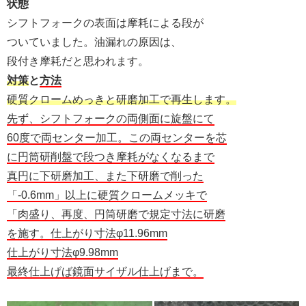
状態
シフトフォークの表面は摩耗による段が
ついていました。油漏れの原因は、
段付き摩耗だと思われます。
対策
と
方法
硬質クロームめっきと研磨加工で再生します。
先ず、シフトフォークの両側面に旋盤にて
60度で両センター加工。この両センターを芯
に円筒研削盤で段つき摩耗がなくなるまで
真円に下研磨加工、また下研磨で削った
「-0.6mm」以上に硬質クロームメッキで
「肉盛り、再度、円筒研磨で規定寸法に研磨
を施す。仕上がり寸法φ11.96mm
仕上がり寸法φ9.98mm
最終仕上げば鏡面サイザル仕上げまで。