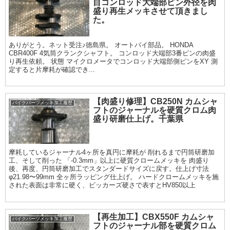
目コンロッド大端部ピン外径を肉
盛り再生メッキさせて頂きまし
た。
ありがとう。ネット受注♪徳島県。 オートバイ部品。 HONDA
CBR400F 4気筒クランクシャフト。 コンロッド大端部3番ピンの肉盛
り再生依頼。 状態 マイクロメータでコンロッド大端部側ピンをXY 測
定すると片摩耗が確認でき...
【肉盛り修理】CB250N カムシャ
バイクパーツメッキ加工履歴
フトのジャーナルを硬質クロム肉
盛り研磨仕上げ。千葉県
摩耗しているジャーナル4ヶ所を真円に摩耗が 削れるまで円筒研磨加
工、そして削った 「-0.3mm」以上に硬質クロームメッキを 肉盛り
後、再度、円筒研磨加工でスタンダードサイズに戻す。仕上げ寸法
φ21.98〜99mm 全ヶ所ラッピング仕上げ。 ハードクロームメッキを施
された表面は非常に硬く、ビッカーズ硬さで表すとHV850以上
【再生加工】CBX550F カムシャ
バイクパーツメッキ加工履歴
フトのジャーナル部を硬質クロム