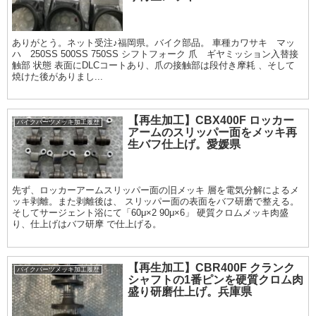
ありがとう。ネット受注♪福岡県。バイク部品。 車種カワサキ マッ
ハ 250SS 500SS 750SS シフトフォーク 爪 ギヤミッション入替接
触部 状態 表面にDLCコートあり、爪の接触部は段付き摩耗 、そして
焼けた後がありまし...
【再生加工】CBX400F ロッカー
バイクパーツメッキ加工履歴
アームのスリッパー面をメッキ再
生バフ仕上げ。愛媛県
先ず、ロッカーアームスリッパー面の旧メッキ 層を電気分解によるメ
ッキ剥離。また剥離後は、 スリッパー面の表面をバフ研磨で整える。
そしてサージェント浴にて「60μ×2 90μ×6」 硬質クロムメッキ肉盛
り、仕上げはバフ研摩 で仕上げる。
【再生加工】CBR400F クランク
バイクパーツメッキ加工履歴
シャフトの1番ピンを硬質クロム肉
盛り研磨仕上げ。兵庫県