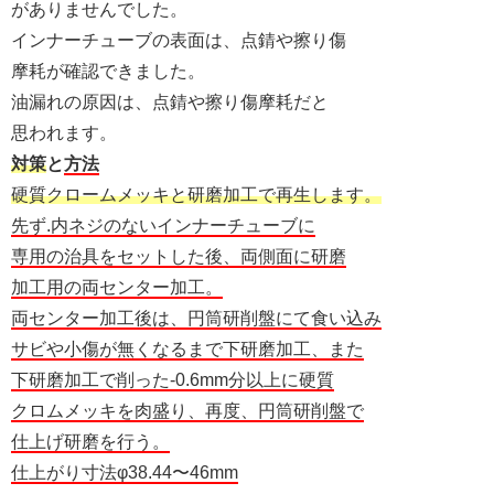
がありませんでした。
インナーチューブの表面は、点錆や擦り傷
摩耗が確認できました。
油漏れの原因は、点錆や擦り傷摩耗だと
思われます。
対策
と
方法
硬質クロームメッキと研磨加工で再生します。
先ず.内ネジのないインナーチューブに
専用の治具をセットした後、両側面に研磨
加工用の両センター加工。
両センター加工後は、円筒研削盤にて食い込み
サビや小傷が無くなるまで下研磨加工、また
下研磨加工で削った-0.6mm分以上に硬質
クロムメッキを肉盛り、再度、円筒研削盤で
仕上げ研磨を行う。
仕上がり寸法φ38.44〜46mm