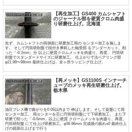
【再生加工】GS400 カムシャフト
バイクパーツメッキ加工履歴
のジャーナル部を硬質クロム肉盛
り研磨仕上げ。北海道
先ず、カムシャフトの両側面に研磨加工用の センター加工を施しま
す。 そして円筒研削盤で段付き摩耗した軸受部 をアンダーカット、削
った「-0.2mm」分 以上に硬質クロムメッキを肉盛り、再度、 円筒研
削盤でスタンダードサイズに研磨加工。 仕上がり寸法ベアリング部
φ21.99〜98mm 最終仕上げは、全ヶ所ラッピング仕上げ。
【再メッキ】GS1100S インナーチ
バイクパーツメッキ加工履歴
ューブのメッキ再生研磨仕上げ。
栃木県
油圧プレス機で曲がりを0.05以内まで 伸ばします。そして旋盤にて両
センター加工。 両センターを芯に円筒研削盤にて下研磨加工、 また下
研磨で削った「-0-5mm」以上に硬質 クロームメッキを肉盛り、再度、
円筒研削盤 にて仕上げ研磨加工。φ36.96mm 完成後の振れ±0 最終仕上
げの鏡面仕上げまで行う