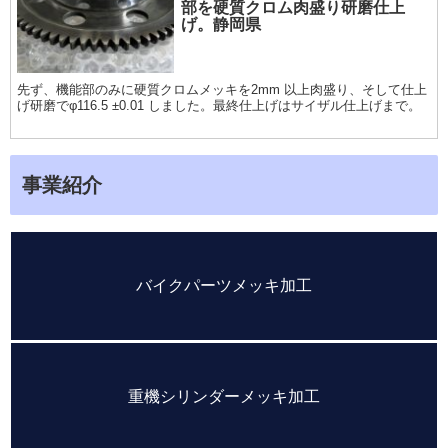
部を硬質クロム肉盛り研磨仕上
げ。静岡県
先ず、機能部のみに硬質クロムメッキを2mm 以上肉盛り、そして仕上
げ研磨でφ116.5 ±0.01 しました。最終仕上げはサイザル仕上げまで。
事業紹介
バイクパーツメッキ加工
重機シリンダーメッキ加工