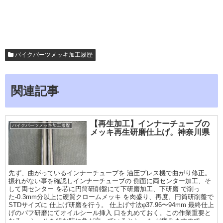
バイクパーツメッキ加工履歴
関連記事
【再生加工】インナーチューブの
バイクパーツメッキ加工履歴
メッキ再生研磨仕上げ。神奈川県
先ず、曲がっているインナーチューブを 油圧プレス機で曲がり修正。
振れがない事を確認しインナーチューブの 側面に両センター加工、そ
して両センター を芯に円筒研削盤にて下研磨加工、下研磨 で削っ
た-0.3mm分以上に硬質クロームメッキ を肉盛り、再度、円筒研削盤で
STDサイズに 仕上げ研磨を行う。 仕上げ寸法φ37.96〜94mm 最終仕上
げのバフ研磨にてオイルシール挿入 口を丸めておく。この作業重要と
なる。 シールを組む時に角が立っているとシール が痛みますので