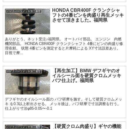
HONDA CBR400F クランクシャ
バイクパーツメッキ加工履歴
フトの4番ピンを肉盛り再生メッキ
させて頂きました。福岡県
ありがとう。ネット受注♪福岡県。 オートバイ部品。 エンジン 内燃
機関部品。 HONDA CBR400F クランクシャフト 4番にピンの肉盛り修
理依頼。 状態 4番ピンを測定すると片摩耗による XY寸法誤差あり。
目視で摩...
【再生加工】BMW デフギヤのオ
バイクパーツメッキ加工履歴
イルシール面を硬質クロムメッキ
バフ仕上げ。福岡県
デフギヤのオイルシール面の バフ研摩を施す。そして硬質クロムメッ
キ を0.3以上析出させる。 メッキ後は、バフ研摩で寸法調整を行う。
仕上がり寸法φ85-0.05〜-0.1
【硬質クロム肉盛り】ギヤの機能
バイクパーツメッキ加工履歴