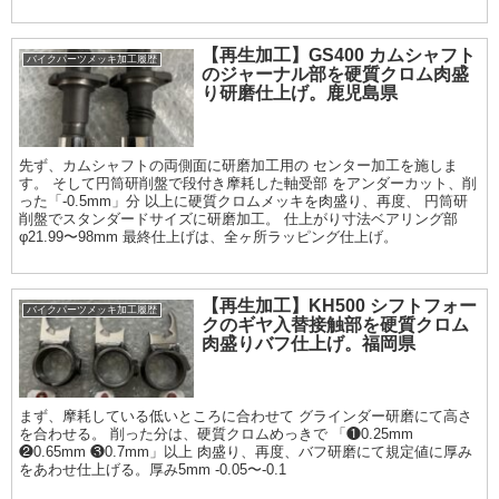
【再生加工】GS400 カムシャフト
バイクパーツメッキ加工履歴
のジャーナル部を硬質クロム肉盛
り研磨仕上げ。鹿児島県
先ず、カムシャフトの両側面に研磨加工用の センター加工を施しま
す。 そして円筒研削盤で段付き摩耗した軸受部 をアンダーカット、削
った「-0.5mm」分 以上に硬質クロムメッキを肉盛り、再度、 円筒研
削盤でスタンダードサイズに研磨加工。 仕上がり寸法ベアリング部
φ21.99〜98mm 最終仕上げは、全ヶ所ラッピング仕上げ。
【再生加工】KH500 シフトフォー
バイクパーツメッキ加工履歴
クのギヤ入替接触部を硬質クロム
肉盛りバフ仕上げ。福岡県
まず、摩耗している低いところに合わせて グラインダー研磨にて高さ
を合わせる。 削った分は、硬質クロムめっきで 「❶0.25mm
❷0.65mm ❸0.7mm」以上 肉盛り、再度、バフ研磨にて規定値に厚み
をあわせ仕上げる。厚み5mm -0.05〜-0.1