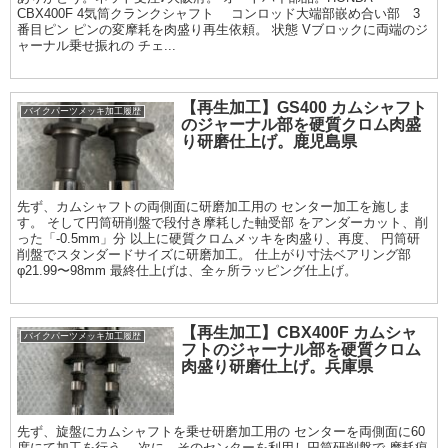
CBX400F 4気筒クランクシャフト コンロッド大端部嵌め合い部 3
番目ピン ピンの変摩耗を肉盛り再生依頼。 状態 Vブロックに両端のジ
ャーナル乗せ振れの チェ...
【再生加工】GS400 カムシャフト
バイクパーツメッキ加工履歴
のジャーナル部を硬質クロム肉盛
り研磨仕上げ。鹿児島県
先ず、カムシャフトの両側面に研磨加工用の センター加工を施しま
す。 そして円筒研削盤で段付き摩耗した軸受部 をアンダーカット、削
った「-0.5mm」分 以上に硬質クロムメッキを肉盛り、再度、 円筒研
削盤でスタンダードサイズに研磨加工。 仕上がり寸法ベアリング部
φ21.99〜98mm 最終仕上げは、全ヶ所ラッピング仕上げ。
【再生加工】CBX400F カムシャ
バイクパーツメッキ加工履歴
フトのジャーナル部を硬質クロム
肉盛り研磨仕上げ。兵庫県
先ず、旋盤にカムシャフトを乗せ研磨加工用の センターを両側面に60
度にて加工を行う。 次に、そのセンターを利用し円筒研削盤で 摩耗痕