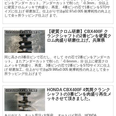
ピンをアンダー カット。アンダーカットで削った「-0.3mm」 分以上
に硬質クロムメッキで肉盛り、再度、 4番ピンの芯で1番ピンをSTDサ
イズに仕上げ 研磨加工。仕上がり寸法φ32.97±0.005 耐摩耗性の向上と
して全ヶ所ラッピング仕上げ まで。
【硬質クロム研磨】CBX400F ク
バイクパーツメッキ加工履歴
ランクシャフトの2番ピンを硬質ク
ロム肉盛り研磨仕上げ。兵庫県
同じ高さの3番目ピンで芯だし、そして その芯で2番ピンをアンダーカ
ット。 またアンダーカットで削った「-0.6mmm」分 以上に硬質クロ
ムメッキで肉盛り、再度、 3番ピンの芯で2番ピンをSTDサイズに仕上
げ 研磨加工。仕上がり寸法φ29.995±0.005 耐摩耗性の向上として全ヶ
所ラッピング仕上げまで
HONDA CBX400F 4気筒クランク
バイクパーツメッキ加工履歴
シャフトの3番ピンを肉盛り再生メ
ッキさせて頂きました。
ありがとう。ネット受注♪大阪府。 オートバイ部品。HONDA