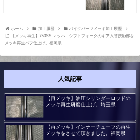
ホーム
加工履歴
バイクパーツメッキ加工履歴
【メッキ再生】750SS マッハ シフトフォークのギア入替接触部を
メッキ再生バフ仕上げ。福岡県
人気記事
【再メッキ】油圧シリンダーロッドの
メッキ再生研磨仕上げ。埼玉県
【再メッキ】インナーチューブの再生
メッキをさせて頂きました。福岡県