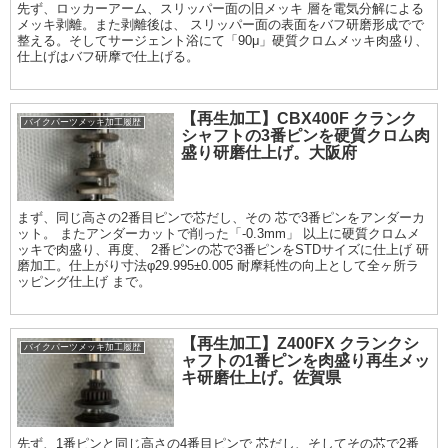
先ず、ロッカーアーム、スリッパー面の旧メッキ 層を電気分解による
メッキ剥離。また剥離後は、 スリッパー面の表面をバフ研磨形成でで
整える。そしてサージェント浴にて「90μ」硬質クロムメッキ肉盛り、
仕上げはバフ研摩で仕上げる。
【再生加工】CBX400F クランク
バイクパーツメッキ加工履歴
シャフトの3番ピンを硬質クロム肉
盛り研磨仕上げ。大阪府
まず、同じ高さの2番目ピンで芯だし、その 芯で3番ピンをアンダーカ
ット。 またアンダーカットで削った「-0.3mm」 以上に硬質クロムメ
ッキで肉盛り、再度、 2番ピンの芯で3番ピンをSTDサイズに仕上げ 研
磨加工。仕上がり寸法φ29.995±0.005 耐摩耗性の向上として全ヶ所ラ
ッピング仕上げ まで。
【再生加工】Z400FX クランクシ
バイクパーツメッキ加工履歴
ャフトの1番ピンを肉盛り再生メッ
キ研磨仕上げ。佐賀県
先ず、1番ピンと同じ高さの4番目ピンで 芯だし、そしてその芯で2番