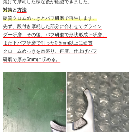
焼けて摩耗した様な後が確認できました。
対策
と
方法
硬質クロムめっきとバフ研磨で再生します。
先ず、段付き摩耗した部分に合わせてグライン
ダー研磨、その後、バフ研磨で形状形成下研磨、
また下バフ研磨で削った0.5mm以上に硬質
クロームめっきを肉盛り、再度、仕上げバフ
研磨で厚み5mmに収める。