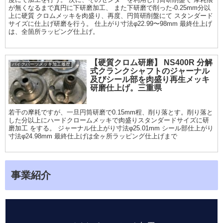
が無くなるまで真円に下研磨加工、 また下研磨で削った-0.25mm分以
上に硬質 クロムメッキを肉盛り、再度、円筒研削盤にて スタンダード
サイズに仕上げ研磨を行う。 仕上がり寸法φ22.99〜98mm 最終仕上げ
は、全箇所ラッピング仕上げ。
【硬質クロム研磨】 NS400R 分解
バイクパーツメッキ加工履歴
式クランクシャフトのジャーナル
及びシール部を肉盛り再生メッキ
研磨仕上げ。三重県
若干の摩耗ですが、一旦円筒研磨で0.15mm程、削り落とす。削り落と
した分以上にハードクロームメッキで肉盛りスタンダードサイズに研
磨加工 をする。 ジャーナル仕上がり寸法φ25.01mm シール部仕上がり
寸法φ24.98mm 最終仕上げは全ヶ所ラッピング仕上げまで
事業紹介