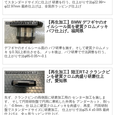
てスタンダードサイズに仕上げ 研磨を行う。仕上がり寸法φ22.99〜
φ22.97mm 最終仕上げは、全箇所ラッピング仕上げ
【再生加工】BMW デフギヤのオ
バイクパーツメッキ加工履歴
イルシール面を硬質クロムメッキ
バフ仕上げ。福岡県
デフギヤのオイルシール面の バフ研摩を施す。そして硬質クロムメッ
キ を0.3以上析出させる。 メッキ後は、バフ研摩で寸法調整を行う。
仕上がり寸法φ85-0.05〜-0.1
【再生加工】陸王RT-2 クランクピ
バイクパーツメッキ加工履歴
ンを硬質クロム肉盛り研磨仕上
げ。愛知県
先ず、クランクピンの両側面に研磨加工用の センター加工を施しま
す。 そして円筒研削盤で円周に摩耗した外周を アンダーカット、削っ
た「-0.8mm」分 以上に硬質クロムメッキを肉盛り、再度、 円筒研削
盤でスタンダードサイズに研磨加工。 仕上がり寸法φ25.4 ±0.005 最終
仕上げは、全ヶ所ラッピング仕上げ。