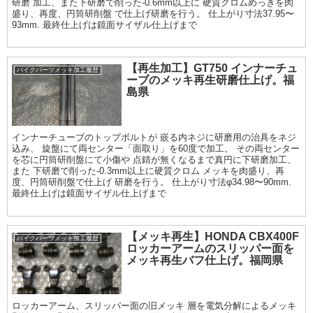
研磨 加工、また下研磨で削った-0.6mm以上に 硬質クロムめっきを肉
盛り、再度、円筒研削盤 で仕上げ研磨を行う。 仕上がり寸法37.95〜
93mm. 最終仕上げは鏡面サイザル仕上げまで
【再生加工】GT750 インナーチュ
バイクパーツメッキ加工履歴
ーブのメッキ再生研磨仕上げ。福
島県
インナーチューブのトップボルトが 嵌る内ネジに研磨用の治具をネジ
込み、 旋盤にて両センター「面取り」を60度で加工。 その両センター
を芯に円筒研削盤にて小傷や 点錆が無くなるまで真円に下研磨加工、
また 下研磨で削った-0.3mm以上に硬質クロム メッキを肉盛り、再
度、円筒研削盤で仕上げ 研磨を行う。 仕上がり寸法φ34.98〜90mm.
最終仕上げは鏡面サイザル仕上げまで
【メッキ再生】HONDA CBX400F
バイクパーツメッキ加工履歴
ロッカーアームのスリッパー面を
メッキ再生バフ仕上げ。福岡県
ロッカーアーム、スリッパー面の旧メッキ 層を電気分解によるメッキ