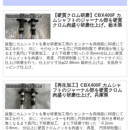
【硬質クロム研磨】CBX400F カ
バイクパーツメッキ加工履歴
ムシャフトのジャーナル部を硬質
クロム肉盛り研磨仕上げ。栃木県
旋盤にカムシャフトを乗せ研磨加工用の センターを両側面に60度にて
加工を行う。 次に、そのセンターを芯に円筒研削盤で 摩耗痕が無くな
るまで真円に下研磨加工、 また下研磨で削った-0.35mm分以上に硬質
クロムメッキを肉盛り、再度、円筒研削盤 にてスタンダードサイズに
仕上げ研磨を行う。仕上がり寸法φ22.98mm 最終仕上げは、全箇所ラ
ッピング仕上げ。
【再生加工】CBX400F カムシャ
バイクパーツメッキ加工履歴
フトのジャーナル部を硬質クロム
肉盛り研磨仕上げ。兵庫県
旋盤にカムシャフトを乗せ研磨加工用の センターを両側面に60度にて
加工を行う。 次に、そのセンターを利用し円筒研削盤で 段付き摩耗が
無くなるまで真円に下研磨加工、 また下研磨で削った「-0.2mm
-0.8mm」 分以上に硬質クロムメッキを肉盛り、再度、 円筒研削盤に