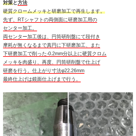
対策
と
方法
硬質クロームメッキと研磨加工で再生します。
先ず、RTシャフトの両側面に研磨加工用の
センター加工。
両センター加工後は、円筒研削盤にて段付き
摩耗が無くなるまで真円に下研磨加工、また
下研磨加工で削った-0.2mm分以上に硬質クロム
メッキを肉盛り、再度、円筒研削盤で仕上げ
研磨を行う。仕上がり寸法φ22.26mm
最終仕上げは鏡面仕上げまで行う。