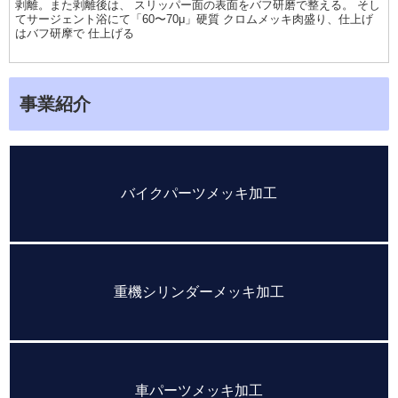
剥離。また剥離後は、 スリッパー面の表面をバフ研磨で整える。 そし
てサージェント浴にて「60〜70μ」硬質 クロムメッキ肉盛り、仕上げ
はバフ研摩で 仕上げる
事業紹介
バイクパーツメッキ加工
重機シリンダーメッキ加工
車パーツメッキ加工