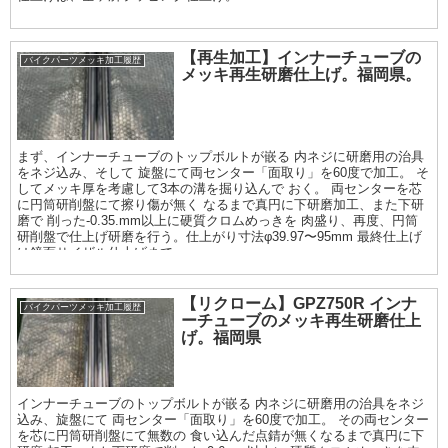
【再生加工】インナーチューブの
バイクパーツメッキ加工履歴
メッキ再生研磨仕上げ。福岡県。
まず、インナーチューブのトップボルトが嵌る 内ネジに研磨用の治具
をネジ込み、そして 旋盤にて両センター「面取り」を60度で加工。 そ
してメッキ厚を考慮して3本の溝を掘り込んで おく。 両センターを芯
に円筒研削盤にて擦り傷が無く なるまで真円に下研磨加工、また下研
磨で 削った-0.35.mm以上に硬質クロムめっきを 肉盛り、再度、円筒
研削盤で仕上げ研磨を行う。仕上がり寸法φ39.97〜95mm 最終仕上げ
は鏡面サイザル仕上げまで。
【リクローム】GPZ750R インナ
バイクパーツメッキ加工履歴
ーチューブのメッキ再生研磨仕上
げ。福岡県
インナーチューブのトップボルトが嵌る 内ネジに研磨用の治具をネジ
込み、旋盤にて 両センター「面取り」を60度で加工。 その両センター
を芯に円筒研削盤にて無数の 食い込んだ点錆が無くなるまで真円に下