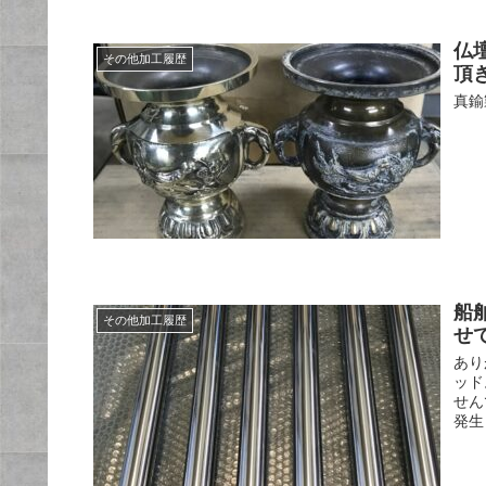
仏
その他加工履歴
頂
真鍮
船
その他加工履歴
せ
あり
ッド
せん
発生