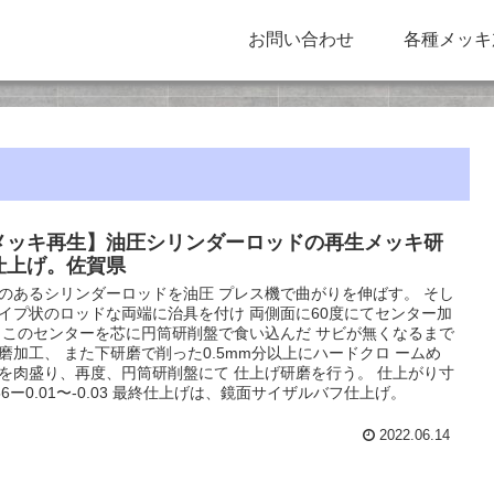
お問い合わせ
各種メッキ
メッキ再生】油圧シリンダーロッドの再生メッキ研
仕上げ。佐賀県
のあるシリンダーロッドを油圧 プレス機で曲がりを伸ばす。 そし
イプ状のロッドな両端に治具を付け 両側面に60度にてセンター加
 このセンターを芯に円筒研削盤で食い込んだ サビが無くなるまで
磨加工、 また下研磨で削った0.5mm分以上にハードクロ ームめ
を肉盛り、再度、円筒研削盤にて 仕上げ研磨を行う。 仕上がり寸
56ー0.01〜-0.03 最終仕上げは、鏡面サイザルバフ仕上げ。
2022.06.14