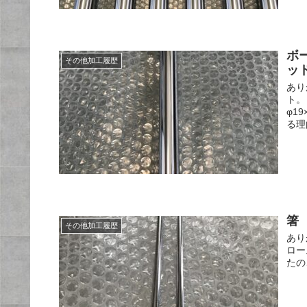
ボ
その他加工履歴
ッ
あり
ト。
φ1
る理
箸
その他加工履歴
あり
ロー
たの