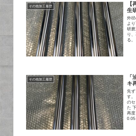
【
その他加工履歴
生
外径
より
研磨
り、
る。
「
その他加工履歴
キ
先ず
す。
のセ
た 
再度
0.