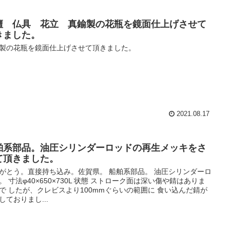
壇 仏具 花立 真鍮製の花瓶を鏡面仕上げさせて
きました。
製の花瓶を鏡面仕上げさせて頂きました。
2021.08.17
舶系部品。油圧シリンダーロッドの再生メッキをさ
て頂きました。
がとう。直接持ち込み。佐賀県。 船舶系部品。 油圧シリンダーロ
。 寸法φ40×650×730L 状態 ストローク面は深い傷や錆はありま
で したが、クレビスより100mmぐらいの範囲に 食い込んだ錆が
しておりまし...