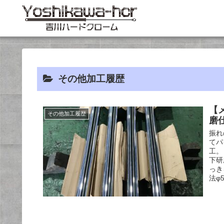
その他加工履歴
【
その他加工履歴
磨
振れ
てパ
工。
下研
っき
法φ