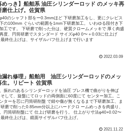
再めっき】船舶系 油圧シリンダーロッド のメッキ再
研磨仕上げ。佐賀県
φ40のシャフト部をー0.3mmほど 下研磨加工をし、更にクレビス
下の100mm ぐらいの範囲を1mm下研磨加工。 いわゆる段付き下
加工です。 下研磨で削った分は、硬質クロームメッキで 厚く肉盛
再度、円筒研磨でスタンダード サイズφ40 0〜＋0.03に仕上げ
 最終仕上げは、サイザルバフ仕上げまで行います
2022.03.09
油漏れ修理」船舶用 油圧シリンダーロッドのメッ
再生。リピート 佐賀県
、振れのあるシリンダーロッドを油圧 プレス機で曲がりを伸ば
 そして、旋盤にてロッドの両側面に60度にて センター加工。こ
ンターを芯に円筒研削盤 で錆や傷が無くなるまで下研磨加工、ま
下研磨で削った0.85mm分以上にハードクロ ームめっきを肉盛り、
、円筒研削盤にて 仕上げ研磨を行う。 仕上がり寸法φ40+0.02〜
05 最終仕上げは、鏡面サイザルバフ仕上げ。
2021.11.22