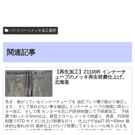
バイクパーツメッキ加工履歴
関連記事
【再生加工】Z1100R インナーチ
バイクパーツメッキ加工履歴
ューブのメッキ再生研磨仕上げ。
北海道
先ず、曲がっているインナーチューブを 油圧プレス機で曲がり修正し
ます。 そして振れがない事を確認しインナーチュ ーブの側面に両セン
ター加工、そして両 センターを芯に円筒研削盤にて下研磨加工、 下研
磨で削った-0.5mm分は、硬質クローム メッキで肉盛り、再度、円筒研
削盤でSTD サイズに仕上げ研磨を行う。 仕上げ寸法φ37.95〜93mm 最
終的な振れ±0.01 最終仕上げのバフ研磨にてオイルシール挿入 口を丸
めておく。この作業は重要になる。 シールを組む時に角が立っている