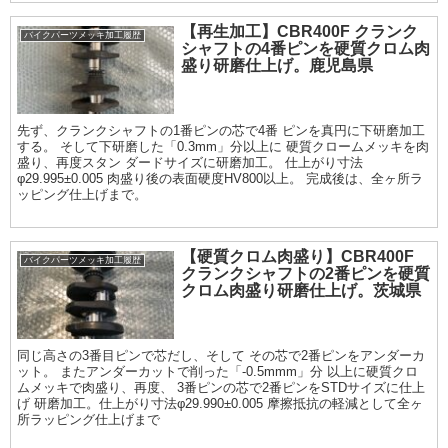
【再生加工】CBR400F クランク
バイクパーツメッキ加工履歴
シャフトの4番ピンを硬質クロム肉
盛り研磨仕上げ。鹿児島県
先ず、クランクシャフトの1番ピンの芯で4番 ピンを真円に下研磨加工
する。 そして下研磨した「0.3mm」分以上に 硬質クロームメッキを肉
盛り、再度スタン ダードサイズに研磨加工。 仕上がり寸法
φ29.995±0.005 肉盛り後の表面硬度HV800以上。 完成後は、全ヶ所ラ
ッピング仕上げまで。
【硬質クロム肉盛り】CBR400F
バイクパーツメッキ加工履歴
クランクシャフトの2番ピンを硬質
クロム肉盛り研磨仕上げ。茨城県
同じ高さの3番目ピンで芯だし、そして その芯で2番ピンをアンダーカ
ット。 またアンダーカットで削った「-0.5mmm」分 以上に硬質クロ
ムメッキで肉盛り、再度、 3番ピンの芯で2番ピンをSTDサイズに仕上
げ 研磨加工。仕上がり寸法φ29.990±0.005 摩擦抵抗の軽減として全ヶ
所ラッピング仕上げまで