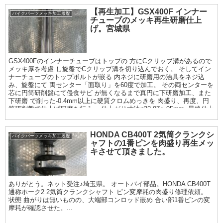
【再生加工】GSX400F インナー
バイクパーツメッキ加工履歴
チューブのメッキ再生研磨仕上
げ。宮城県
GSX400Fのインナーチューブはトップの 方にCクリップ溝があるので
メッキ厚を考慮 し旋盤でCクリップ溝を切り込んでおく。 そしてイン
ナーチューブのトップボルトが嵌る 内ネジに研磨用の治具をネジ込
み、旋盤にて 両センター「面取り」を60度で加工。 その両センターを
芯に円筒研削盤にて侵食サビ が無くなるまで真円に下研磨加工、また
下研磨 で削った-0.4mm以上に硬質クロムめっきを 肉盛り、再度、円
筒研削盤で仕上げ研磨を行う。 仕上がり寸法φ32.97〜95mm. 最終仕上
げは鏡面サイザル仕上げまで。
HONDA CB400T 2気筒クランクシ
バイクパーツメッキ加工履歴
ャフトの1番ピンを肉盛り再生メッ
キさせて頂きました。
ありがとう。ネット受注♪埼玉県。 オートバイ部品。HONDA CB400T
通称ホーク2 2気筒クランクシャフト ピン変摩耗の肉盛り修理依頼。
状態 曲がりは無いものの、大端部コンロッド嵌め 合い部1番ピンの変
摩耗が確認させた。...