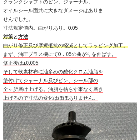
クランクシャフトのピン、ジャーナル、
オイルシール面共に大きなダメージはありま
せんでした。
寸法規定値内。曲がりあり。0.05
対策
と
方法
曲がり修正及び摩擦抵抗の軽減としてラッピング加工。
まず、油圧プラス機にて0．05の曲がりを伸ばす。
修正後は±0.005
そして軟素材布に油多めの酸化クロム油脂を
塗付けてジャーナル及びピン、シール部の
全ヶ所磨け上げる。油脂を枯らす事なく磨き
上げるので寸法の変化はほぼありません。