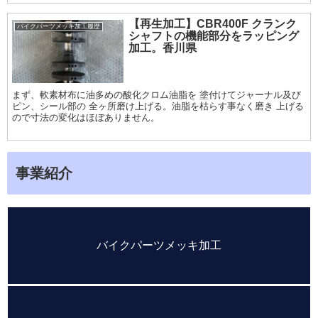
【再生加工】CBR400F クランク
バイクパーツメッキ加工履歴
シャフトの機能部分をラッピング
加工。香川県
まず、軟素材布に油多めの酸化クロム油脂を 塗付けてジャーナル及び
ピン、シール部の 全ヶ所磨け上げる。油脂を枯らす事なく磨き 上げる
ので寸法の変化はほぼありません。
事業紹介
バイクパーツメッキ加工