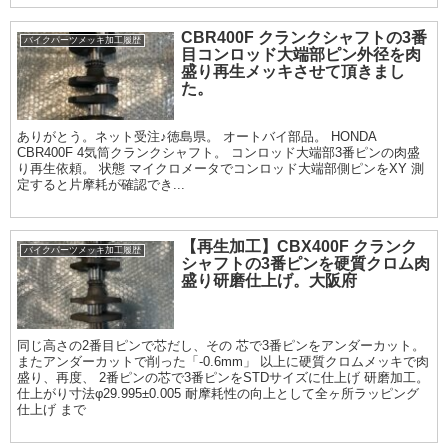
とシール が痛むので。
CBR400F クランクシャフトの3番
バイクパーツメッキ加工履歴
目コンロッド大端部ピン外径を肉
盛り再生メッキさせて頂きまし
た。
ありがとう。ネット受注♪徳島県。 オートバイ部品。 HONDA
CBR400F 4気筒クランクシャフト。 コンロッド大端部3番ピンの肉盛
り再生依頼。 状態 マイクロメータでコンロッド大端部側ピンをXY 測
定すると片摩耗が確認でき...
【再生加工】CBX400F クランク
バイクパーツメッキ加工履歴
シャフトの3番ピンを硬質クロム肉
盛り研磨仕上げ。大阪府
同じ高さの2番目ピンで芯だし、その 芯で3番ピンをアンダーカット。
またアンダーカットで削った「-0.6mm」 以上に硬質クロムメッキで肉
盛り、再度、 2番ピンの芯で3番ピンをSTDサイズに仕上げ 研磨加工。
仕上がり寸法φ29.995±0.005 耐摩耗性の向上として全ヶ所ラッピング
仕上げ まで