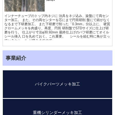
インナーチューブのトップ内ネジに 治具をネジ込み、旋盤にて両セン
ター加工。 また、その両センターを芯にまで円筒研削 盤にて錆がなく
なるまで下研磨加工、 また下研磨で削った「0.3mm」分以上に、 硬質
クロームメッキを肉盛り、再度、円筒 研削盤でSTDサイズに仕上げ研
磨を行う。 仕上がり寸法φ30.92mm 最終仕上げのバフ研磨にてオイル
シール挿入 口を丸めておく。これ重要。 シールを組む時に角が立っ
ているとシール が痛みますので
事業紹介
バイクパーツメッキ加工
重機シリンダーメッキ加工