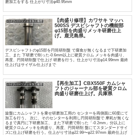
磨加工をする 仕上がり寸法φ40.95mm
【肉盛り修理】カワサキ マッハ
バイクパーツメッキ加工履歴
500SS デスビシャフトの機能部
φ15部を肉盛りメッキ研磨仕上
げ。鹿児島県。
デスビシャフトのφ15部を円筒研削盤 で腐食が無くなるまで下研磨加
工、また 下研磨で削った-0.6mm以上に硬質クロム メッキを肉盛り、
再度、円筒研削盤で仕上げ 研磨を行う。仕上がり寸法φ14.99mm 最終
仕上げはサイザル仕上げまで
【再生加工】CBX550F カムシャ
バイクパーツメッキ加工履歴
フトのジャーナル部を硬質クロム
肉盛り研磨仕上げ。兵庫県
旋盤にカムシャフトを乗せ研磨加工用の センターを両側面に60度にて
加工を行う。 次に、そのセンターを利用し円筒研削盤で 摩耗が無くな
るまで真円に下研磨加工、 また下研磨で削った「-0.2mm」分以上に
硬質クロムメッキを肉盛り、再度、円筒研削 盤にてスタンダードサイ
ズに仕上げ研磨を行う。仕上がり寸法φ22.99〜φ22.97mm 最終仕上げ