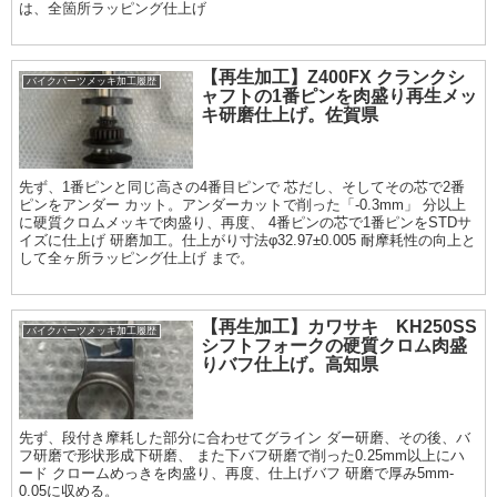
は、全箇所ラッピング仕上げ
【再生加工】Z400FX クランクシ
バイクパーツメッキ加工履歴
ャフトの1番ピンを肉盛り再生メッ
キ研磨仕上げ。佐賀県
先ず、1番ピンと同じ高さの4番目ピンで 芯だし、そしてその芯で2番
ピンをアンダー カット。アンダーカットで削った「-0.3mm」 分以上
に硬質クロムメッキで肉盛り、再度、 4番ピンの芯で1番ピンをSTDサ
イズに仕上げ 研磨加工。仕上がり寸法φ32.97±0.005 耐摩耗性の向上と
して全ヶ所ラッピング仕上げ まで。
【再生加工】カワサキ KH250SS
バイクパーツメッキ加工履歴
シフトフォークの硬質クロム肉盛
りバフ仕上げ。高知県
先ず、段付き摩耗した部分に合わせてグライン ダー研磨、その後、バ
フ研磨で形状形成下研磨、 また下バフ研磨で削った0.25mm以上にハ
ード クロームめっきを肉盛り、再度、仕上げバフ 研磨で厚み5mm-
0.05に収める。