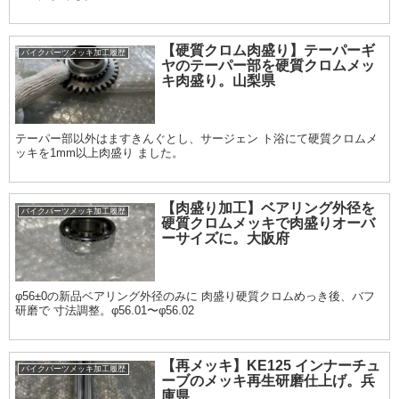
【硬質クロム肉盛り】テーパーギ
バイクパーツメッキ加工履歴
ヤのテーパー部を硬質クロムメッ
キ肉盛り。山梨県
テーパー部以外はますきんぐとし、サージェン ト浴にて硬質クロムメ
ッキを1mm以上肉盛り ました。
【肉盛り加工】ベアリング外径を
バイクパーツメッキ加工履歴
硬質クロムメッキで肉盛りオーバ
ーサイズに。大阪府
φ56±0の新品ベアリング外径のみに 肉盛り硬質クロムめっき後、バフ
研磨で 寸法調整。φ56.01〜φ56.02
【再メッキ】KE125 インナーチュ
バイクパーツメッキ加工履歴
ーブのメッキ再生研磨仕上げ。兵
庫県