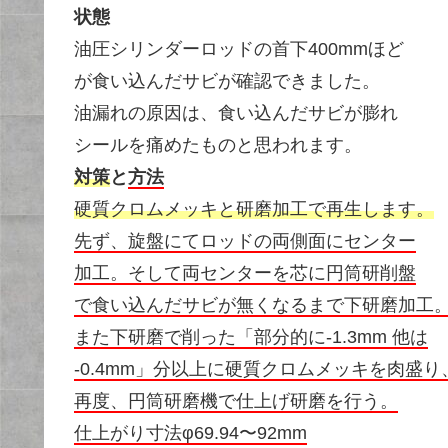
状態
油圧シリンダーロッドの首下400mmほど
が食い込んだサビが確認できました。
油漏れの原因は、食い込んだサビが膨れ
シールを痛めたものと思われます。
対策
と
方法
硬質クロムメッキと研磨加工で再生します。
先ず、旋盤にてロッドの両側面にセンター
加工。そして両センターを芯に円筒研削盤
で食い込んだサビが無くなるまで下研磨加工
また下研磨で削った「部分的に-1.3mm 他は
-0.4mm」分以上に硬質クロムメッキを肉盛り
再度、円筒研磨機で仕上げ研磨を行う。
仕上がり寸法φ69.94〜92mm