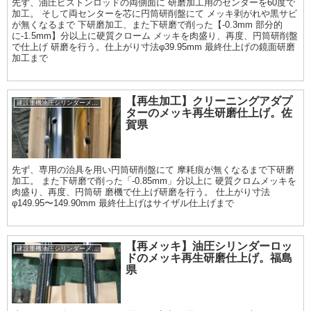
先ず、油圧ピストンロッドの両側面に 研磨加工用のセンターを60度で
加工。 そして両センターを芯に円筒研削盤にて メッキ剥がれや黒サビ
が無くなるまで 下研磨加工、また下研磨で削った【-0.3mm 部分的
に-1.5mm】分以上に硬質クローム メッキを肉盛り、再度、円筒研削盤
で仕上げ 研磨を行う。仕上がり寸法φ39.95mm 最終仕上げの鏡面研磨
加工まで
【再生加工】クリーニングアダプ
建設重機油圧シリンダーメッキ加工履歴
ターのメッキ再生研磨仕上げ。佐
賀県
先ず、専用の治具を用い円筒研削盤にて 摩耗痕が無くなるまで下研磨
加工。 また下研磨で削った「-0.85mm」分以上に 硬質クロムメッキを
肉盛り、再度、円筒研 磨機で仕上げ研磨を行う。 仕上がり寸法
φ149.95〜149.90mm 最終仕上げはサイザル仕上げまで
【再メッキ】油圧シリンダーロッ
建設重機油圧シリンダーメッキ加工履歴
ドのメッキ再生研磨仕上げ。福島
県