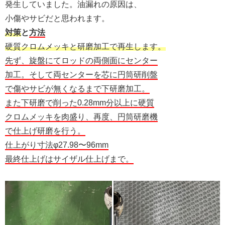
発生していました。油漏れの原因は、
小傷やサビだと思われます。
対策
と
方法
硬質クロムメッキと研磨加工で再生します。
先ず、旋盤にてロッドの両側面にセンター
加工。そして両センターを芯に円筒研削盤
で傷やサビが無くなるまで下研磨加工。
また下研磨で削った0.28mm分以上に硬質
クロムメッキを肉盛り、再度、円筒研磨機
で仕上げ研磨を行う。
仕上がり寸法φ27.98〜96mm
最終仕上げはサイザル仕上げまで。