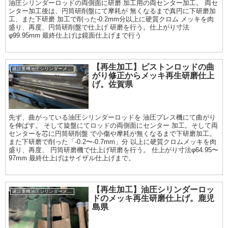
油圧シリンダーロッドの両側面に研磨 加工用の両センター加工。 両セ
ンター加工後は、円筒研削盤にて摩耗が 無くなるまで真円に下研磨加
工、また下研磨 加工で削った-0.2mm分以上に硬質クロム メッキを肉
盛り、再度、円筒研削盤で仕上げ 研磨を行う。仕上がり寸法
φ99.95mm 最終仕上げは鏡面仕上げまで行う
【再生加工】ピストンロッドの曲
建設重機油圧シリンダーメッキ加工履歴
がり修正からメッキ再生研磨仕上
げ。佐賀県
先ず、曲がっている油圧シリンダーロッドを 油圧プレス機にて曲がり
を伸ばす。 そして旋盤にてロッドの両側面にセンター 加工。そして両
センターを芯に円筒研削盤 で小傷や摩耗が無くなるまで下研磨加工。
また下研磨で削った「-0.2〜-0.7mm」分 以上に硬質クロムメッキを肉
盛り、再度、 円筒研磨機で仕上げ研磨を行う。 仕上がり寸法φ64.95〜
97mm 最終仕上げはサイザル仕上げまで。
【再生加工】油圧シリンダーロッ
建設重機油圧シリンダーメッキ加工履歴
ドのメッキ再生研磨仕上げ。鹿児
島県