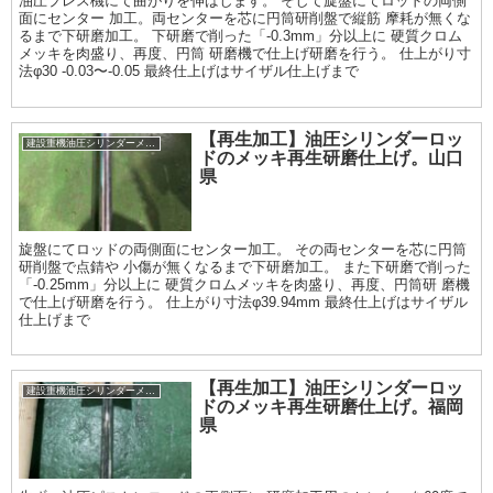
油圧プレス機にて曲がりを伸ばします。 そして旋盤にてロッドの両側
面にセンター 加工。両センターを芯に円筒研削盤で縦筋 摩耗が無くな
るまで下研磨加工。 下研磨で削った「-0.3mm」分以上に 硬質クロム
メッキを肉盛り、再度、円筒 研磨機で仕上げ研磨を行う。 仕上がり寸
法φ30 -0.03〜-0.05 最終仕上げはサイザル仕上げまで
【再生加工】油圧シリンダーロッ
建設重機油圧シリンダーメッキ加工履歴
ドのメッキ再生研磨仕上げ。山口
県
旋盤にてロッドの両側面にセンター加工。 その両センターを芯に円筒
研削盤で点錆や 小傷が無くなるまで下研磨加工。 また下研磨で削った
「-0.25mm」分以上に 硬質クロムメッキを肉盛り、再度、円筒研 磨機
で仕上げ研磨を行う。 仕上がり寸法φ39.94mm 最終仕上げはサイザル
仕上げまで
【再生加工】油圧シリンダーロッ
建設重機油圧シリンダーメッキ加工履歴
ドのメッキ再生研磨仕上げ。福岡
県