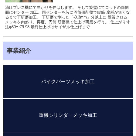
油圧プレス機にて曲がりを伸ばします。 そして旋盤にてロッドの両側
面にセンター 加工。両センターを芯に円筒研削盤で縦筋 摩耗が無くな
るまで下研磨加工。 下研磨で削った「-0.3mm」分以上に 硬質クロム
メッキを肉盛り、再度、円筒 研磨機で仕上げ研磨を行う。 仕上がり寸
法φ80〜79.98 最終仕上げはサイザル仕上げまで
事業紹介
バイクパーツメッキ加工
重機シリンダーメッキ加工