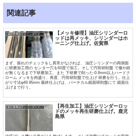
関連記事
【メッキ修理】油圧シリンダーロ
建設重機油圧シリンダーメッキ加工履歴
ッドは再メッキ、シリンダーはホ
ーニング仕上げ。佐賀県
まず、振れのチェックをし異常がなければ、 油圧シリンダーの両側面
に研磨加工用の センター穴を60度で加工。そして円筒研削盤 で傷や錆
が無くなるまで下研磨加工、また 下研磨で削った-0.8mm以上ハードク
ローム メッキを肉盛り、再度、円筒研削盤で仕上げ 研磨を行う。仕上
がり寸法φ49.95mm 最終仕上げは、バーチカル鏡面研削盤にて 鏡面仕
上げまで行う。
【再生加工】油圧シリンダーロッ
建設重機油圧シリンダーメッキ加工履歴
ドのメッキ再生研磨仕上げ。鹿児
島県