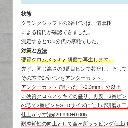
状態
クランクシャフトの2番ピンは、偏摩耗
による楕円が確認できました。
測定すると100分代の摩耗でした。
対策
と
方法
硬質クロムメッキと研磨で再生します。
先ず、同じ高さの3番目ピンで芯だし、そして
その芯で2番ピンをアンダーカット。
アンダーカットで削った「-0.3mm」分以上
に硬質クロムメッキで肉盛り、再度、3番ピン
の芯で2番ピンをSTDサイズに仕上げ研磨加工
仕上がり寸法φ29.990±0.005
耐摩耗性の向上として全ヶ所ラッピング仕上