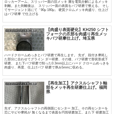
ロッカーアーム、スリッパー面の旧メッキ 層を電気分解によるメッキ
剥離。また剥離後は、 スリッパー面の表面をバフ研磨で整える。 そし
てサージェント浴にて「90μ 180μ」 硬質クロムメッキ肉盛り、仕上げ
はバフ研摩 で仕上げる
【肉盛り表面硬化】KH250 シフト
バイクパーツメッキ加工履歴
フォークの爪部を肉盛り再生メッ
キバフ研摩仕上げ。埼玉県
ハードクロームめっきとバフ研磨で再生します。 先ず、段付き摩耗し
た部分に合わせてグライン ダー研磨、その後、バフ研磨で形状形成下
研磨、 また下バフ研磨で削った0.3mm以上にハード クロームめっきを
肉盛り、再度、仕上げバフ 研磨で厚み5mmに収める。
【再生加工】アクスルシャフト軸
バイクパーツメッキ加工履歴
部をメッキ再生研磨仕上げ。福岡
県
先ず、アクスルシャフトの両側面にセンター 加工。その両センターを
芯にサビや摩耗が 無くなるまで表面を円筒研磨加工、また下 研磨加工