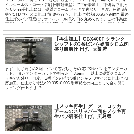
イルシールストローク 部は円筒研削盤にて下研磨加工、下研磨で 削っ
た-0.5mm分以上には、硬質クローム メッキで肉盛り、再度、円筒研削
盤でSTD サイズに仕上げ研磨を行う。 仕上げ寸法φ38.96〜94mm 最終
仕上げのバフ研磨にてオイルシール挿入 口を丸めておく。この作業は
重要になる。 シールを組む時に角が立っているとシール が痛むので
【再生加工】CBX400F クランク
バイクパーツメッキ加工履歴
シャフトの3番ピンを硬質クロム肉
盛り研磨仕上げ。大阪府
まず、同じ高さの2番目ピンで芯だし、その 芯で3番ピンをアンダーカ
ット。 またアンダーカットで削った「-3.5mm」 以上に硬質クロムメ
ッキで肉盛り、再度、 2番ピンの芯で3番ピンをSTDサイズに仕上げ 研
磨加工。仕上がり寸法φ29.995±0.005 耐摩耗性の向上として全ヶ所ラ
ッピング仕上げ まで。
【メッキ再生】グース ロッカー
バイクパーツメッキ加工履歴
アームのスリッパー面をメッキ再
生バフ研磨仕上げ。広島県