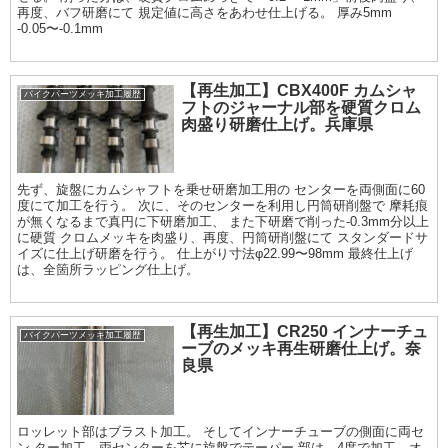
再度、バフ研磨にて 規定値に高さをあわせ仕上げる。 厚み5mm
-0.05〜-0.1mm
【再生加工】CBX400F カムシャ
バイクパーツメッキ加工履歴
フトのジャーナル部を硬質クロム
肉盛り研磨仕上げ。兵庫県
先ず、旋盤にカムシャフトを乗せ研磨加工用の センターを両側面に60
度にて加工を行う。 次に、そのセンターを利用し円筒研削盤で 摩耗痕
が無くなるまで真円に下研磨加工、 また下研磨で削った-0.3mm分以上
に硬質 クロムメッキを肉盛り、再度、円筒研削盤にて スタンダードサ
イズに仕上げ研磨を行う。 仕上がり寸法φ22.99〜98mm 最終仕上げ
は、全箇所ラッピング仕上げ。
【再生加工】CR250 インナーチュ
バイクパーツメッキ加工履歴
ーブのメッキ再生研磨仕上げ。奈
良県
ロッレット部はブラスト加工。 そしてインナーチューブの側面に両セ
ン ター加工、両センターを芯に旋盤でテーパー 部は、4度で加工。オ