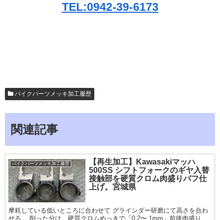
TEL:0942-39-6173
バイクパーツメッキ加工履歴
関連記事
【再生加工】Kawasakiマッハ
バイクパーツメッキ加工履歴
500SS シフトフォークのギヤ入替
接触部を硬質クロム肉盛りバフ仕
上げ。宮城県
摩耗している低いところに合わせて グラインダー研磨にて高さを合わ
せる。 削った分は、硬質クロムめっきで「0.2〜 1mm」前後肉盛り、