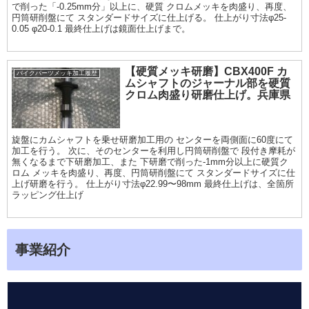
で削った「-0.25mm分」以上に、硬質 クロムメッキを肉盛り、再度、
円筒研削盤にて スタンダードサイズに仕上げる。 仕上がり寸法φ25-
0.05 φ20-0.1 最終仕上げは鏡面仕上げまで。
【硬質メッキ研磨】CBX400F カ
バイクパーツメッキ加工履歴
ムシャフトのジャーナル部を硬質
クロム肉盛り研磨仕上げ。兵庫県
旋盤にカムシャフトを乗せ研磨加工用の センターを両側面に60度にて
加工を行う。 次に、そのセンターを利用し円筒研削盤で 段付き摩耗が
無くなるまで下研磨加工、また 下研磨で削った-1mm分以上に硬質ク
ロム メッキを肉盛り、再度、円筒研削盤にて スタンダードサイズに仕
上げ研磨を行う。 仕上がり寸法φ22.99〜98mm 最終仕上げは、全箇所
ラッピング仕上げ
事業紹介