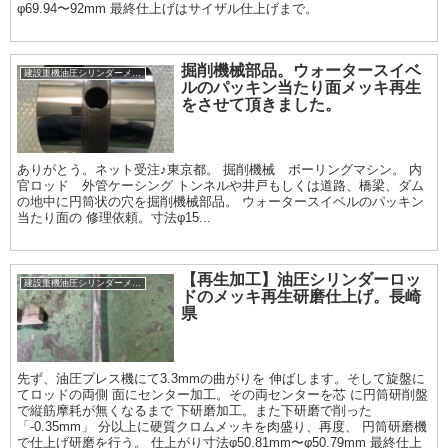
φ69.94〜92mm 最終仕上げはサイザル仕上げまで。
掘削機械部品。ウォータースイベ
建設重機油圧シリンダーメッキ加工履歴
ルのパッキン当たり面メッキ再生
をさせて頂きました。
ありがとう。ネット受注♪東京都。 掘削機械 ボーリングマシン。 内
官ロッド 外管ケーシング トンネルや井戸もしくは道路、橋梁、ダム
の地中に円筒状の穴を掘削機械部品。 ウォータースイベルのパッキン
当たり面の 修理依頼。寸法φ15...
【再生加工】油圧シリンダーロッ
建設重機油圧シリンダーメッキ加工履歴
ドのメッキ再生研磨仕上げ。長崎
県
先ず、油圧プレス機にて3.3mmの曲がりを 伸ばします。そして旋盤に
てロッドの両側 面にセンター加工。その両センターを芯 に円筒研削盤
で縦筋摩耗が無くなるまで 下研磨加工。また下研磨で削った
「-0.35mm」 分以上に硬質クロムメッキを肉盛り、再度、 円筒研磨機
で仕上げ研磨を行う。 仕上がり寸法φ50.81mm〜φ50.79mm 最終仕上