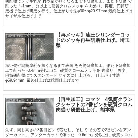
研削盤でメッキ剥が れや錆が無くなるまで下研磨加工。また下研磨 で
削った「-1mm」分以上に硬質クロムメッキ を肉盛り、再度、円筒研
磨機で仕上げ研磨を行う。仕上がり寸法φ30〜φ29.97mm 最終仕上げは
サイザル仕上げまで
【再メッキ】油圧シリンダーロッ
建設重機油圧シリンダーメッキ加工履歴
ドのメッキ再生研磨仕上げ。埼玉
県
深い傷や縦筋摩耗が無くなるまで表面 を円筒研磨加工、また下研磨加
工で削った -0.4mm分以上に、硬質クロームメッキを 肉盛り、再度、
円筒研削盤にてスタンダード サイズに仕上げる。 仕上がり寸法
φ59.94mm. 最終仕上げは鏡面仕上げまで
【再生加工】コマツ 4気筒クラン
建設重機油圧シリンダーメッキ加工履歴
クシャフトの2番ピンを硬質クロム
肉盛り研磨仕上げ。熊本県
先ず、同じ高さの3番目ピンで芯だし、そして その芯で2番ピンをアン
ダーカット。 アンダーカットで削った「0.6mm」分以上に 硬質クロム