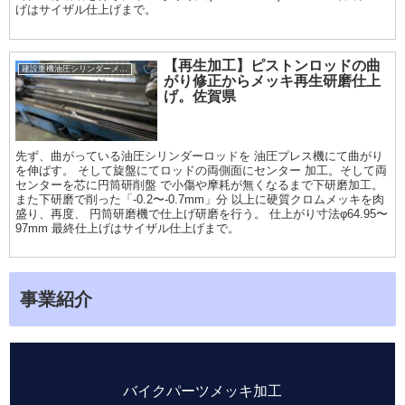
げはサイザル仕上げまで。
【再生加工】ピストンロッドの曲
建設重機油圧シリンダーメッキ加工履歴
がり修正からメッキ再生研磨仕上
げ。佐賀県
先ず、曲がっている油圧シリンダーロッドを 油圧プレス機にて曲がり
を伸ばす。 そして旋盤にてロッドの両側面にセンター 加工。そして両
センターを芯に円筒研削盤 で小傷や摩耗が無くなるまで下研磨加工。
また下研磨で削った「-0.2〜-0.7mm」分 以上に硬質クロムメッキを肉
盛り、再度、 円筒研磨機で仕上げ研磨を行う。 仕上がり寸法φ64.95〜
97mm 最終仕上げはサイザル仕上げまで。
事業紹介
バイクパーツメッキ加工