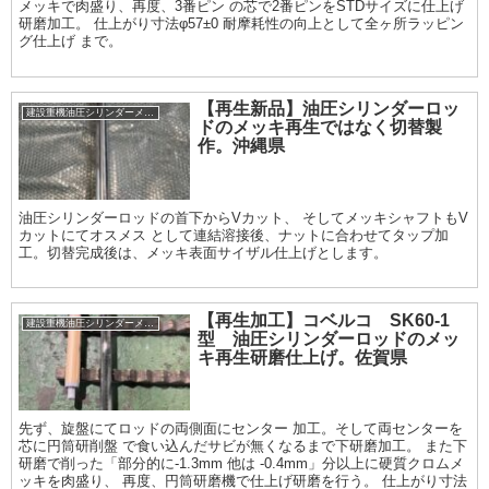
メッキで肉盛り、再度、3番ピン の芯で2番ピンをSTDサイズに仕上げ
研磨加工。 仕上がり寸法φ57±0 耐摩耗性の向上として全ヶ所ラッピン
グ仕上げ まで。
【再生新品】油圧シリンダーロッ
建設重機油圧シリンダーメッキ加工履歴
ドのメッキ再生ではなく切替製
作。沖縄県
油圧シリンダーロッドの首下からVカット、 そしてメッキシャフトもV
カットにてオスメス として連結溶接後、ナットに合わせてタップ加
工。切替完成後は、メッキ表面サイザル仕上げとします。
【再生加工】コベルコ SK60-1
建設重機油圧シリンダーメッキ加工履歴
型 油圧シリンダーロッドのメッ
キ再生研磨仕上げ。佐賀県
先ず、旋盤にてロッドの両側面にセンター 加工。そして両センターを
芯に円筒研削盤 で食い込んだサビが無くなるまで下研磨加工。 また下
研磨で削った「部分的に-1.3mm 他は -0.4mm」分以上に硬質クロムメ
ッキを肉盛り、 再度、円筒研磨機で仕上げ研磨を行う。 仕上がり寸法