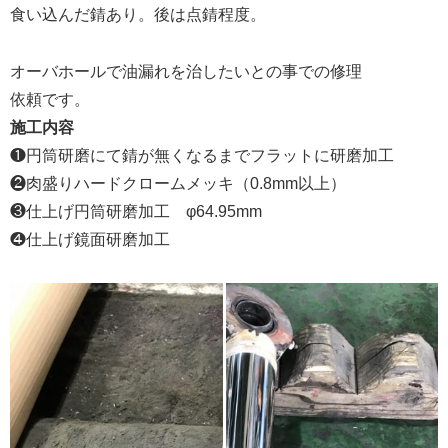
食い込んだ錆あり。後は点錆程度。
オーバホールで油漏れを治したいとの事での修理
依頼です。
施工内容
❶円筒研磨にて錆が無くなるまでフラットに研磨加工
❷肉盛りハードクロームメッキ（0.8mm以上）
❸仕上げ円筒研磨加工 φ64.95mm
❹仕上げ鏡面研磨加工