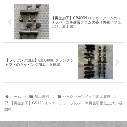
【再生加工】CB400N ロッカーアームのス
リッパー面を硬質クロム肉盛り再生バフ仕
上げ。富山県
【ラッピング加工】CBX400F クランクシ
ャフトのラッピング加工。兵庫県
ホーム
加工履歴
バイクパーツメッキ加工履歴
【再生加工】GS125 インナーチューブのメッキ再生研磨仕上げ。福
岡県