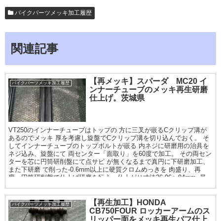
バイクパーツメッキ加工履歴
関連記事
【再メッキ】スパーダ MC20 イ
バイクパーツメッキ加工履歴
ンナーチューブのメッキ再生研磨
仕上げ。茨城県
VT250のインナーチューブはトップの 方に三叉が嵌るCクリップ溝が
あるのでメッキ 厚を考慮し旋盤でCクリップ溝を切り込んでおく。 そ
してインナーチューブのトップボルトが嵌る 内ネジに研磨用の治具を
ネジ込み、旋盤にて 両センター「面取り」を60度で加工。 その両セン
ターを芯に円筒研削盤にて点サビ が無くなるまで真円に下研磨加工、
また下研磨 で削った-0.6mm以上に硬質クロムめっきを 肉盛り、再
度、円筒研削盤で仕上げ研磨を行う。仕上がり寸法36.96〜94mm. 最
終仕上げは鏡面サイザル仕上げまで
【再生加工】HONDA
バイクパーツメッキ加工履歴
CB750FOUR ロッカーアームのス
リッパー面をメッキ再生バフ仕上