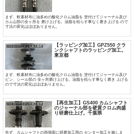
まず、軟素材布に油多めの酸化クロム油脂を 塗付けてジャーナル及び
カム山部の全ヶ所を 磨け上げる。油脂を枯らす事なく磨き上げる ので
寸法の変化はほぼありません。
【ラッピング加工】GPZ550 クラ
バイクパーツメッキ加工履歴
ンクシャフトのラッピング加工。
東京都
まず、軟素材布に油多めの酸化クロム油脂を 塗付けてジャーナル及び
ピン、シール部の 全ヶ所磨け上げる。油脂を枯らす事なく磨き 上げる
ので寸法の変化はほぼありません。
【再生加工】GS400 カムシャフト
バイクパーツメッキ加工履歴
のジャーナル部を硬質クロム肉盛
り研磨仕上げ。千葉県
先ず、カムシャフトの両側面に研磨加工用の センター加工を施しま