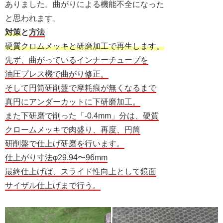
ありました。曲がりによる機能不全になった
と思われます。
対策
と
方法
硬質クロムメッキと研磨加工で再生します。
先ず、曲がっているインナーチューブを
油圧プレス機で曲がり修正。
そして円筒研削盤で摩耗痕が無くなるまで
真円にアンダーカットに下研磨加工。
また下研磨で削った「-0.4mm」分は、硬質
クロームメッキで肉盛り、再度、円筒
研削盤で仕上げ研磨を行います。
仕上がり寸法φ29.94〜96mm
最終仕上げば、スライド性向上として鏡面
サイザル仕上げまで行う。