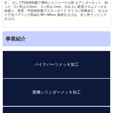
す。 そして円筒研削盤で摩耗したジャーナル部 をアンダーカット、削
った「2ヶ所は-0.4mm、 2ヶ所は-1mm」分以上に硬質クロムメッキを
肉盛り、再度、円筒研削盤でスタンダード サイズに研磨加工。 仕上が
り寸法ベアリング部φ21.99〜98mm 最終仕上げは、全ヶ所ラッピング
仕上げ。
事業紹介
バイクパーツメッキ加工
重機シリンダーメッキ加工