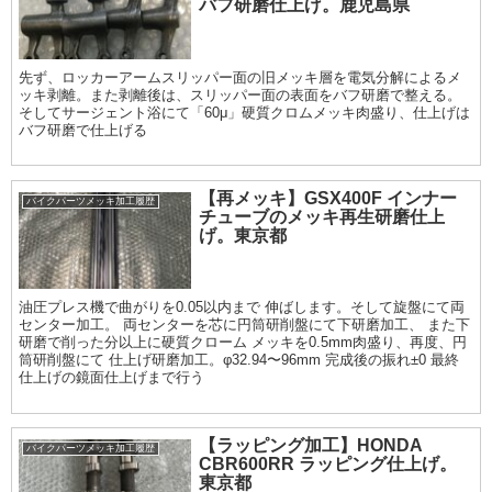
バフ研磨仕上げ。鹿児島県
先ず、ロッカーアームスリッパー面の旧メッキ層を電気分解によるメ
ッキ剥離。また剥離後は、スリッパー面の表面をバフ研磨で整える。
そしてサージェント浴にて「60μ」硬質クロムメッキ肉盛り、仕上げは
バフ研磨で仕上げる
【再メッキ】GSX400F インナー
バイクパーツメッキ加工履歴
チューブのメッキ再生研磨仕上
げ。東京都
油圧プレス機で曲がりを0.05以内まで 伸ばします。そして旋盤にて両
センター加工。 両センターを芯に円筒研削盤にて下研磨加工、 また下
研磨で削った分以上に硬質クローム メッキを0.5mm肉盛り、再度、円
筒研削盤にて 仕上げ研磨加工。φ32.94〜96mm 完成後の振れ±0 最終
仕上げの鏡面仕上げまで行う
【ラッピング加工】HONDA
バイクパーツメッキ加工履歴
CBR600RR ラッピング仕上げ。
東京都