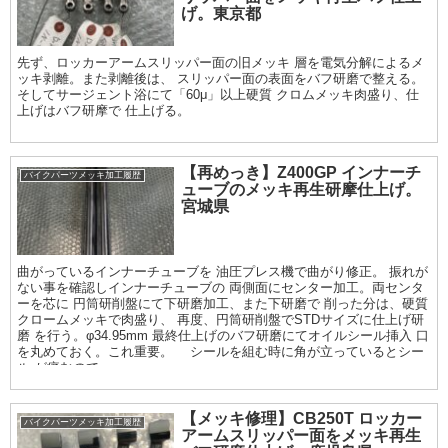
げ。東京都
先ず、ロッカーアームスリッパー面の旧メッキ 層を電気分解によるメ
ッキ剥離。また剥離後は、 スリッパー面の表面をバフ研磨で整える。
そしてサージェント浴にて「60μ」以上硬質 クロムメッキ肉盛り、仕
上げはバフ研摩で 仕上げる。
【再めっき】Z400GP インナーチ
バイクパーツメッキ加工履歴
ューブのメッキ再生研摩仕上げ。
宮城県
曲がっているインナーチューブを 油圧プレス機で曲がり修正。 振れが
ない事を確認しインナーチューブの 両側面にセンター加工。両センタ
ーを芯に 円筒研削盤にて下研磨加工、また下研磨で 削った分は、硬質
クロームメッキで肉盛り、 再度、円筒研削盤でSTDサイズに仕上げ研
磨 を行う。φ34.95mm 最終仕上げのバフ研磨にてオイルシール挿入 口
を丸めておく。これ重要。 シールを組む時に角が立っているとシー
ル が痛むので
【メッキ修理】CB250T ロッカー
バイクパーツメッキ加工履歴
アームスリッパー面をメッキ再生