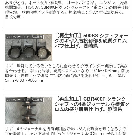
ありがとう。ネット受注♪福岡県。 オートバイ部品。 エンジン 内燃
機関部品。 HONDA CBR400F クランクシャフト 4番にピンの肉盛り修
理依頼。 状態 4番ピンを測定すると片摩耗による XY寸法誤差あり。
目視で摩...
【再生加工】500SS シフトフォー
バイクパーツメッキ加工履歴
クのギヤ入替接触部を硬質クロム
バフ仕上げ。長崎県
まず、摩耗している低いところに合わせて グラインダー研磨にて高さ
を合わせる。 削った分は、硬質クロムめっきで「0.15〜 0.6mm」前後
肉盛り、再度、バフ研磨にて 規定値に高さをあわせ仕上げる。 厚み
5mm -0.03〜-0.06mm
【再生加工】CBR400F クランク
バイクパーツメッキ加工履歴
シャフトの4番ジャーナルを硬質ク
ロム肉盛り研磨仕上げ。静岡県
まず、4番ジャーナルを円筒研削盤で食い 込んだ腐食が無くなるまで
下研磨加工。 また下研磨で削った「ジャーナル-0.3mm」 分以上に硬