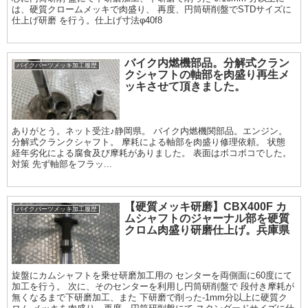
は、硬質クロームメッキで肉盛り、 再度、円筒研削盤でSTDサイズに
仕上げ研磨 を行う。仕上げ寸法φ40f8
バイク内燃機部品。分解式クラン
バイクパーツメッキ加工履歴
クシャフトの軸部を肉盛り再生メ
ッキさせて頂きました。
ありがとう。ネット受注♪静岡県。 バイク内燃機関部品。エンジン。
分解式クランクシャフト。 摩耗による軸部を肉盛り修理依頼。 状態
経年劣化による腐食及び摩耗がありました。 表面はボコボコでした。
対策 先ず軸部をフラッ...
【硬質メッキ研磨】CBX400F カ
バイクパーツメッキ加工履歴
ムシャフトのジャーナル部を硬質
クロム肉盛り研磨仕上げ。兵庫県
旋盤にカムシャフトを乗せ研磨加工用の センターを両側面に60度にて
加工を行う。 次に、そのセンターを利用し円筒研削盤で 段付き摩耗が
無くなるまで下研磨加工、また 下研磨で削った-1mm分以上に硬質ク