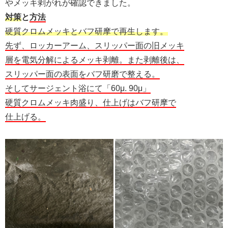
やメッキ剥がれが確認できました。
対策
と
方法
硬質クロムメッキとバフ研摩で再生します。
先ず、ロッカーアーム、スリッパー面の旧メッキ
層を電気分解によるメッキ剥離。また剥離後は、
スリッパー面の表面をバフ研磨で整える。
そしてサージェント浴にて「60μ. 90μ」
硬質クロムメッキ肉盛り、仕上げはバフ研摩で
仕上げる。