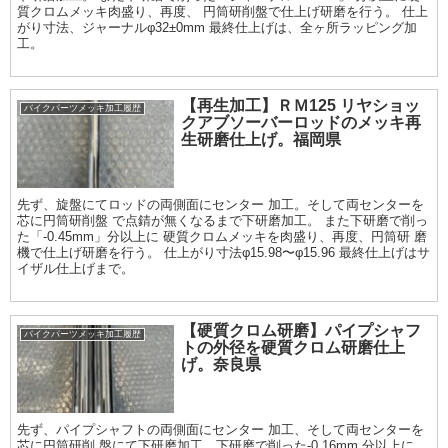
質クロムメッキ肉盛り、再度、 円筒研削盤で仕上げ研磨を行う。 仕上
がり寸法、ジャーナルφ32±0mm 最終仕上げは、全ヶ所ラッピング加
工。
【再生加工】ＲＭ125 リヤショッ
バイクパーツメッキ加工履歴
クアブソーバーロッドのメッキ再
生研磨仕上げ。福岡県
先ず、旋盤にてロッドの両側面にセンター 加工。そして両センターを
芯に円筒研削盤 で点錆が無くなるまで下研磨加工。 また下研磨で削っ
た「-0.45mm」分以上に 硬質クロムメッキを肉盛り、再度、円筒研 磨
機で仕上げ研磨を行う。 仕上がり寸法φ15.98〜φ15.96 最終仕上げはサ
イザル仕上げまで。
【硬質クロム研磨】パイプシャフ
バイクパーツメッキ加工履歴
トの外径を硬質クロム研磨仕上
げ。奈良県
先ず、パイプシャフトの両側面にセンター 加工、そして両センターを
芯に円筒研削 盤にて下研磨加工、下研磨で削った-0.16mm 分以上に