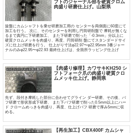
フトのジャーナル部を硬質クロム
肉盛り研磨仕上げ。山梨県
旋盤にカムシャフトを乗せ研磨加工用の センターを両側面に60度にて
加工を行う。 次に、そのセンターを利用し円筒研削盤で 摩耗が無くな
るまで真円に下研磨加工、 また下研磨で削った「-0.3mm」分以上に
硬質クロムメッキを肉盛り、再度、円筒研削 盤にてスタンダードサイ
ズに仕上げ研磨を行う。 仕上がり寸法φ22.97〜φ22.95mm 3番ジャー
ナルのみφ22.95〜φ22.93 最終仕上げは、全箇所ラッピング仕上げ
【肉盛り修理】カワサキKH250 シ
バイクパーツメッキ加工履歴
フトフォーク爪の肉盛り硬質クロ
ムメッキ仕上げ。静岡県
先ず、段付き摩耗した部分に合わせてグライン ダー研磨、その後、バ
フ研磨で形状形成下研磨、 また下バフ研磨で削った0.5mm以上にハー
ド クロームめっきを肉盛り、再度、仕上げバフ 研磨で厚み5mmに収
める。
【再生加工】CBX400F カムシャ
バイクパーツメッキ加工履歴