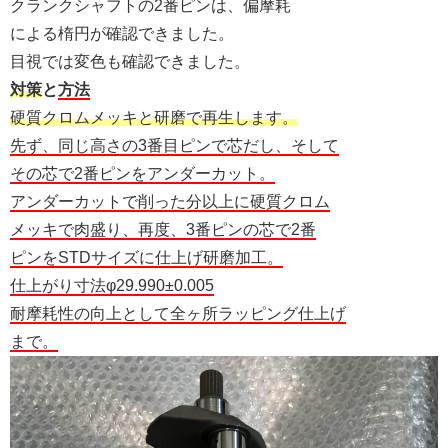
クランクシャフトの2番ピンは、偏摩耗
による楕円が確認できました。
目視では変色も確認できました。
対策
と
方法
硬質クロムメッキと研磨で再生します。
先ず、同じ高さの3番目ピンで芯だし、そして
その芯で2番ピンをアンダーカット。
アンダーカットで削った分以上に硬質クロム
メッキで肉盛り、再度、3番ピンの芯で2番
ピンをSTDサイズに仕上げ研磨加工。
仕上がり寸法φ29.990±0.005
耐摩耗性の向上として全ヶ所ラッピング仕上げ
まで。