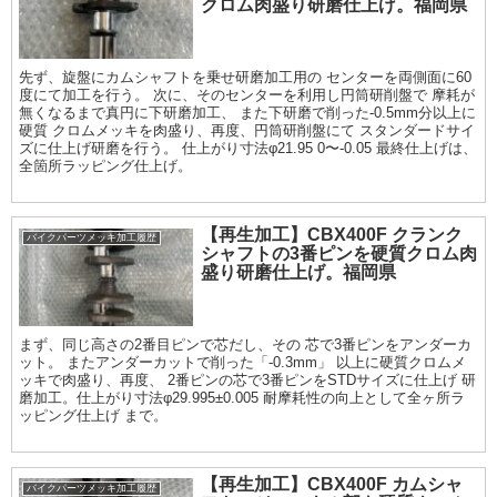
クロム肉盛り研磨仕上げ。福岡県
先ず、旋盤にカムシャフトを乗せ研磨加工用の センターを両側面に60
度にて加工を行う。 次に、そのセンターを利用し円筒研削盤で 摩耗が
無くなるまで真円に下研磨加工、 また下研磨で削った-0.5mm分以上に
硬質 クロムメッキを肉盛り、再度、円筒研削盤にて スタンダードサイ
ズに仕上げ研磨を行う。 仕上がり寸法φ21.95 0〜-0.05 最終仕上げは、
全箇所ラッピング仕上げ。
【再生加工】CBX400F クランク
バイクパーツメッキ加工履歴
シャフトの3番ピンを硬質クロム肉
盛り研磨仕上げ。福岡県
まず、同じ高さの2番目ピンで芯だし、その 芯で3番ピンをアンダーカ
ット。 またアンダーカットで削った「-0.3mm」 以上に硬質クロムメ
ッキで肉盛り、再度、 2番ピンの芯で3番ピンをSTDサイズに仕上げ 研
磨加工。仕上がり寸法φ29.995±0.005 耐摩耗性の向上として全ヶ所ラ
ッピング仕上げ まで。
【再生加工】CBX400F カムシャ
バイクパーツメッキ加工履歴