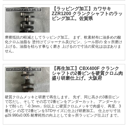
【ラッピング加工】カワサキ
バイクパーツメッキ加工履歴
ZZR1200 クランクシャフトのラッ
ピング加工。佐賀県
摩擦抵抗の軽減としてラッピング加工。 まず、軟素材布に油多めの酸
化クロム油脂を 塗付けてジャーナル及びピン、シール部の 全ヶ所磨け
上げる。油脂を枯らす事なく磨き 上げるので寸法の変化はほぼありま
せん。
【再生加工】CBX400F クランク
バイクパーツメッキ加工履歴
シャフトの2番ピンを硬質クロム肉
盛り研磨仕上げ。大阪府
硬質クロムメッキと研磨で再生します。 先ず、同じ高さの3番目ピン
で芯だし、そして その芯で2番ピンをアンダーカット。 アンダーカッ
トで削った「-0.3mm」分以上 に硬質クロムメッキで肉盛り、再度、3
番ピン の芯で2番ピンをSTDサイズに仕上げ研磨加工。 仕上がり寸法
φ29.990±0.005 耐摩耗性の向上として全ヶ所ラッピング仕上げ まで。