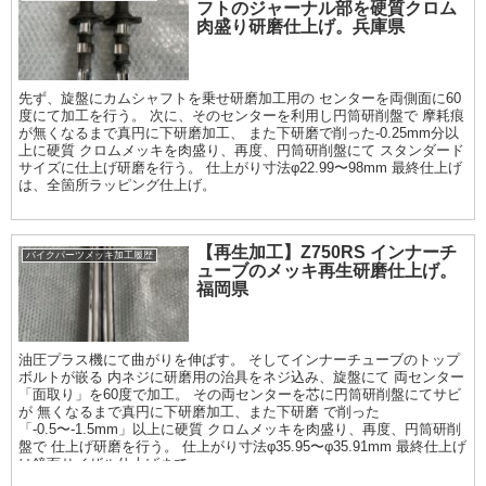
フトのジャーナル部を硬質クロム
肉盛り研磨仕上げ。兵庫県
先ず、旋盤にカムシャフトを乗せ研磨加工用の センターを両側面に60
度にて加工を行う。 次に、そのセンターを利用し円筒研削盤で 摩耗痕
が無くなるまで真円に下研磨加工、 また下研磨で削った-0.25mm分以
上に硬質 クロムメッキを肉盛り、再度、円筒研削盤にて スタンダード
サイズに仕上げ研磨を行う。 仕上がり寸法φ22.99〜98mm 最終仕上げ
は、全箇所ラッピング仕上げ。
【再生加工】Z750RS インナーチ
バイクパーツメッキ加工履歴
ューブのメッキ再生研磨仕上げ。
福岡県
油圧プラス機にて曲がりを伸ばす。 そしてインナーチューブのトップ
ボルトが嵌る 内ネジに研磨用の治具をネジ込み、旋盤にて 両センター
「面取り」を60度で加工。 その両センターを芯に円筒研削盤にてサビ
が 無くなるまで真円に下研磨加工、また下研磨 で削った
「-0.5〜-1.5mm」以上に硬質 クロムメッキを肉盛り、再度、円筒研削
盤で 仕上げ研磨を行う。 仕上がり寸法φ35.95〜φ35.91mm 最終仕上げ
は鏡面サイザル仕上げまで